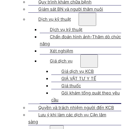
Quy trình khám chữa bệnh
Giám sát BN và người thăm nuôi
Dịch vụ kỹ thuật
Dịch vụ kỹ thuật
Chẩn đoán hình ảnh-Thăm dò chức
năng
Xét nghiệm
Giá dịch vụ
Giá dịch vụ KCB
GIÁ VẬT TƯ Y TẾ
Giá thuốc
Gói khám tổng quát theo yêu
cầu
Quyền và trách nhiệm người đến KCB
Lưu ý khi làm các dịch vụ Cận lâm
sàng