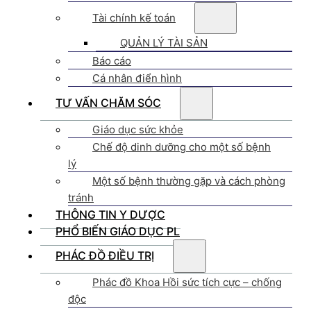
Tài chính kế toán
QUẢN LÝ TÀI SẢN
Báo cáo
Cá nhân điển hình
TƯ VẤN CHĂM SÓC
Giáo dục sức khỏe
Chế độ dinh dưỡng cho một số bệnh
lý
Một số bệnh thường gặp và cách phòng
tránh
THÔNG TIN Y DƯỢC
PHỔ BIẾN GIÁO DỤC PL
PHÁC ĐỒ ĐIỀU TRỊ
Phác đồ Khoa Hồi sức tích cực – chống
độc