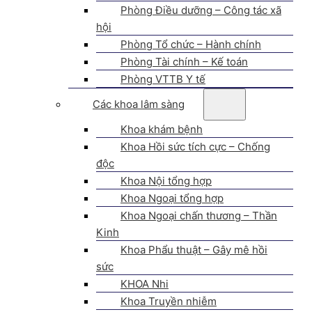
Phòng Điều dưỡng – Công tác xã
hội
Phòng Tổ chức – Hành chính
Phòng Tài chính – Kế toán
Phòng VTTB Y tế
Các khoa lâm sàng
Khoa khám bệnh
Khoa Hồi sức tích cực – Chống
độc
Khoa Nội tổng hợp
Khoa Ngoại tổng hợp
Khoa Ngoại chấn thương – Thần
Kinh
Khoa Phẩu thuật – Gây mê hồi
sức
KHOA Nhi
Khoa Truyền nhiễm