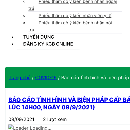
Phiếu thăm dò ý kiến bệnh nhân ngoại
trú
Phiếu thăm dò ý kiến nhân viên y tế
Phiếu thăm dò ý kiến bệnh nhân nội
trú
TUYỂN DỤNG
ĐĂNG KÝ KCB ONLINE
Trang chủ
/
COVID-19
/
Báo cáo tình hình và biện phá
BÁO CÁO TÌNH HÌNH VÀ BIỆN PHÁP CẤP B
LÚC 14H00, NGÀY 08/9/2021)
09/09/2021
|
2 lượt xem
Loading…