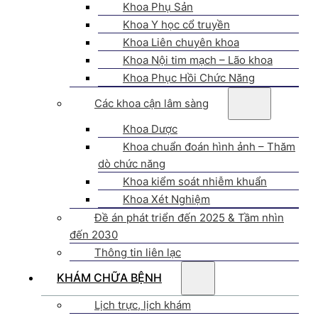
Khoa Phụ Sản
Khoa Y học cổ truyền
Khoa Liên chuyên khoa
Khoa Nội tim mạch – Lão khoa
Khoa Phục Hồi Chức Năng
Các khoa cận lâm sàng
Khoa Dược
Khoa chuẩn đoán hình ảnh – Thăm
dò chức năng
Khoa kiểm soát nhiễm khuẩn
Khoa Xét Nghiệm
Đề án phát triển đến 2025 & Tầm nhìn
đến 2030
Thông tin liên lạc
KHÁM CHỮA BỆNH
Lịch trực, lịch khám