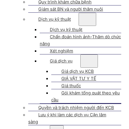
Quy trình khám chữa bệnh
Giám sát BN và người thăm nuôi
Dịch vụ kỹ thuật
Dịch vụ kỹ thuật
Chẩn đoán hình ảnh-Thăm dò chức
năng
Xét nghiệm
Giá dịch vụ
Giá dịch vụ KCB
GIÁ VẬT TƯ Y TẾ
Giá thuốc
Gói khám tổng quát theo yêu
cầu
Quyền và trách nhiệm người đến KCB
Lưu ý khi làm các dịch vụ Cận lâm
sàng