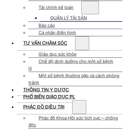
Tài chính kế toán
QUẢN LÝ TÀI SẢN
Báo cáo
Cá nhân điển hình
TƯ VẤN CHĂM SÓC
Giáo dục sức khỏe
Chế độ dinh dưỡng cho một số bệnh
lý
Một số bệnh thường gặp và cách phòng
tránh
THÔNG TIN Y DƯỢC
PHỔ BIẾN GIÁO DỤC PL
PHÁC ĐỒ ĐIỀU TRỊ
Phác đồ Khoa Hồi sức tích cực – chống
độc