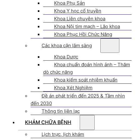
Khoa Phụ Sản
Khoa Y học cổ truyền
Khoa Liên chuyên khoa
Khoa Nội tim mạch – Lão khoa
Khoa Phục Hồi Chức Năng
Các khoa cận lâm sàng
Khoa Dược
Khoa chuẩn đoán hình ảnh – Thăm
dò chức năng
Khoa kiểm soát nhiễm khuẩn
Khoa Xét Nghiệm
Đề án phát triển đến 2025 & Tầm nhìn
đến 2030
Thông tin liên lạc
KHÁM CHỮA BỆNH
Lịch trực, lịch khám