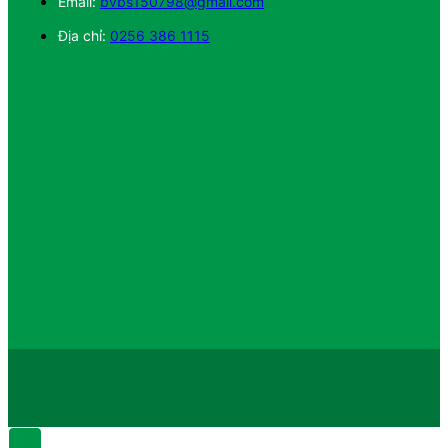
Email:
bvbs150798@gmail.com
Địa chỉ:
0256 386 1115