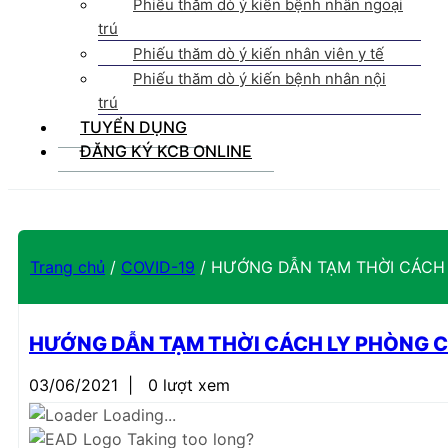
Phiếu thăm dò ý kiến bệnh nhân ngoại
trú
Phiếu thăm dò ý kiến nhân viên y tế
Phiếu thăm dò ý kiến bệnh nhân nội
trú
TUYỂN DỤNG
ĐĂNG KÝ KCB ONLINE
Trang chủ
/
COVID-19
/
HƯỚNG DẪN TẠM THỜI CÁCH L
HƯỚNG DẪN TẠM THỜI CÁCH LY PHÒNG C
03/06/2021
|
0 lượt xem
Loading...
Taking too long?