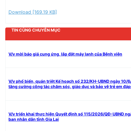
Download [169.19 KB]
TIN CÙNG CHUYÊN MỤC
V/v mời báo giá cung ứng, lắp đặt máy lạnh của Bệnh viện
V/v phổ biến, quán triệt Kế hoạch số 232/KH-UBND ngày 10/6/
tăng cường công tác chăm sóc, giáo dục và bảo vệ trẻ em đáp 
V/v triển khai thực hiện Quyết định số 115/2026/QĐ-UBND n
ban nhân dân tỉnh Gia Lai