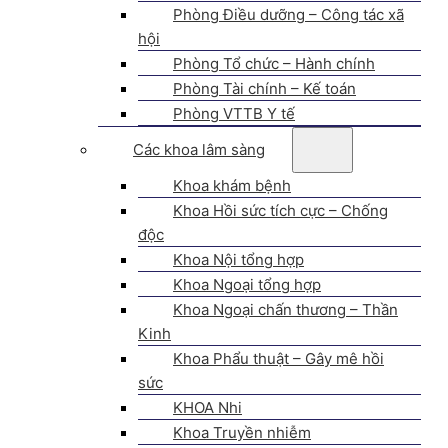
Phòng Điều dưỡng – Công tác xã
hội
Phòng Tổ chức – Hành chính
Phòng Tài chính – Kế toán
Phòng VTTB Y tế
Các khoa lâm sàng
Khoa khám bệnh
Khoa Hồi sức tích cực – Chống
độc
Khoa Nội tổng hợp
Khoa Ngoại tổng hợp
Khoa Ngoại chấn thương – Thần
Kinh
Khoa Phẩu thuật – Gây mê hồi
sức
KHOA Nhi
Khoa Truyền nhiễm