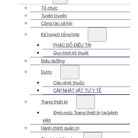
Tổ chức
Tuyên truyền
Công tác xã hội
Kế hoạch tổng hợp
PHÁC ĐỒ ĐIỀU TRỊ
Quy trình kỹ thuật
Điều dưỡng
Dược
Cập nhật thuốc
CẬP NHẬT VẬT TƯ Y TẾ
Trang thiết bị
Định mức Trang thiết bị tại bệnh
viện
Hành chính quản trị