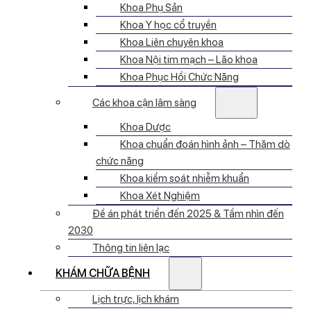
Khoa Phụ Sản
Khoa Y học cổ truyền
Khoa Liên chuyên khoa
Khoa Nội tim mạch – Lão khoa
Khoa Phục Hồi Chức Năng
Các khoa cận lâm sàng
Khoa Dược
Khoa chuẩn đoán hình ảnh – Thăm dò
chức năng
Khoa kiểm soát nhiễm khuẩn
Khoa Xét Nghiệm
Đề án phát triển đến 2025 & Tầm nhìn đến
2030
Thông tin liên lạc
KHÁM CHỮA BỆNH
Lịch trực, lịch khám