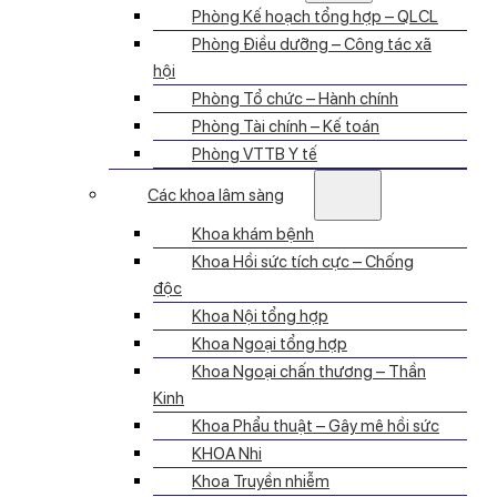
Phòng Kế hoạch tổng hợp – QLCL
Phòng Điều dưỡng – Công tác xã
hội
Phòng Tổ chức – Hành chính
Phòng Tài chính – Kế toán
Phòng VTTB Y tế
Các khoa lâm sàng
Khoa khám bệnh
Khoa Hồi sức tích cực – Chống
độc
Khoa Nội tổng hợp
Khoa Ngoại tổng hợp
Khoa Ngoại chấn thương – Thần
Kinh
Khoa Phẩu thuật – Gây mê hồi sức
KHOA Nhi
Khoa Truyền nhiễm