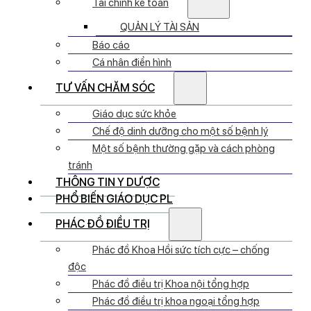
Tài chính kế toán
QUẢN LÝ TÀI SẢN
Báo cáo
Cá nhân điển hình
TƯ VẤN CHĂM SÓC
Giáo dục sức khỏe
Chế độ dinh dưỡng cho một số bệnh lý
Một số bệnh thường gặp và cách phòng
tránh
THÔNG TIN Y DƯỢC
PHỔ BIẾN GIÁO DỤC PL
PHÁC ĐỒ ĐIỀU TRỊ
Phác đồ Khoa Hồi sức tích cực – chống
độc
Phác đồ điều trị Khoa nội tổng hợp
Phác đồ điều trị khoa ngoại tổng hợp