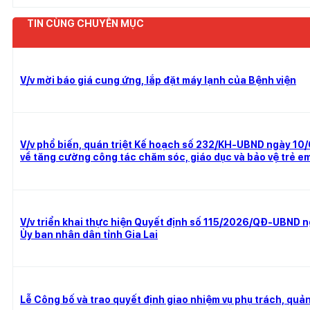
TIN CÙNG CHUYÊN MỤC
V/v mời báo giá cung ứng, lắp đặt máy lạnh của Bệnh viện
V/v phổ biến, quán triệt Kế hoạch số 232/KH-UBND ngày 10/6
về tăng cường công tác chăm sóc, giáo dục và bảo vệ trẻ em
V/v triển khai thực hiện Quyết định số 115/2026/QĐ-UBND 
Ủy ban nhân dân tỉnh Gia Lai
Lễ Công bố và trao quyết định giao nhiệm vụ phụ trách, quản 