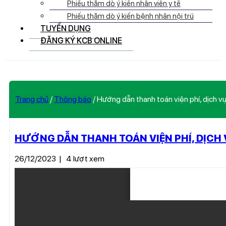
Phiếu thăm dò ý kiến nhân viên y tế
Phiếu thăm dò ý kiến bệnh nhân nội trú
TUYỂN DỤNG
ĐĂNG KÝ KCB ONLINE
Trang chủ
/
Thông báo
/
Hướng dẫn thanh toán viện phí, dịch vụ
HƯỚNG DẪN THANH TOÁN VIỆN PHÍ, DỊCH 
26/12/2023
|
4 lượt xem