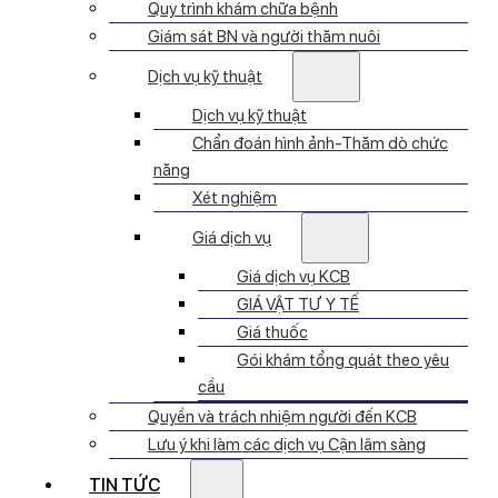
Quy trình khám chữa bệnh
Giám sát BN và người thăm nuôi
Dịch vụ kỹ thuật
Dịch vụ kỹ thuật
Chẩn đoán hình ảnh-Thăm dò chức
năng
Xét nghiệm
Giá dịch vụ
Giá dịch vụ KCB
GIÁ VẬT TƯ Y TẾ
Giá thuốc
Gói khám tổng quát theo yêu
cầu
Quyền và trách nhiệm người đến KCB
Lưu ý khi làm các dịch vụ Cận lâm sàng
TIN TỨC