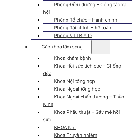
Phòng Điều dưỡng – Công tác xã
hội
Phòng Tổ chức – Hành chính
Phòng Tài chính – Kế toán
Phòng VTTB Y tế
Các khoa lâm sàng
Khoa khám bệnh
Khoa Hồi sức tích cực – Chống
độc
Khoa Nội tổng hợp
Khoa Ngoại tổng hợp
Khoa Ngoại chấn thương – Thần
Kinh
Khoa Phẩu thuật – Gây mê hồi
sức
KHOA Nhi
Khoa Truyền nhiễm