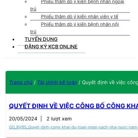
Phiếu thăm dò ý kiến bệnh nhân ngoại
trú
Phiếu thăm dò ý kiến nhân viên y tế
Phiếu thăm dò ý kiến bệnh nhân nội
trú
TUYỂN DỤNG
ĐĂNG KÝ KCB ONLINE
Trang chủ
/
Tài chính kế toán
/
Quyết định về việc cô
QUYẾT ĐỊNH VỀ VIỆC CÔNG BỐ CÔNG KH
20/05/2024
|
2 lượt xem
QD_BVBS_Quyet-dinh-cong-khai-du-toan-ngan-sach-nha-nuoc-nam