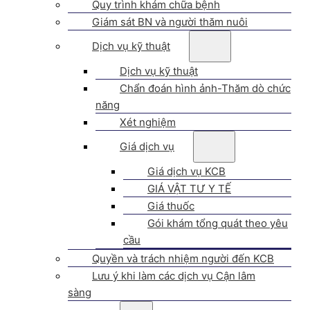
Quy trình khám chữa bệnh
Giám sát BN và người thăm nuôi
Dịch vụ kỹ thuật
Dịch vụ kỹ thuật
Chẩn đoán hình ảnh-Thăm dò chức
năng
Xét nghiệm
Giá dịch vụ
Giá dịch vụ KCB
GIÁ VẬT TƯ Y TẾ
Giá thuốc
Gói khám tổng quát theo yêu
cầu
Quyền và trách nhiệm người đến KCB
Lưu ý khi làm các dịch vụ Cận lâm
sàng