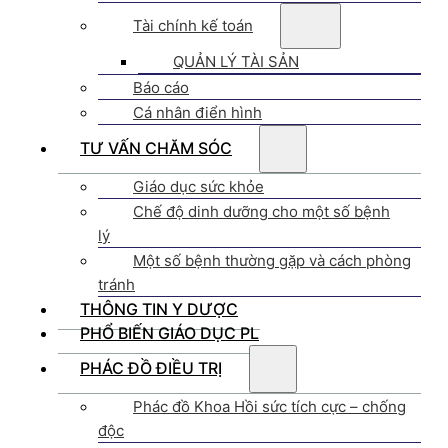
Tài chính kế toán
QUẢN LÝ TÀI SẢN
Báo cáo
Cá nhân điển hình
TƯ VẤN CHĂM SÓC
Giáo dục sức khỏe
Chế độ dinh dưỡng cho một số bệnh
lý
Một số bệnh thường gặp và cách phòng
tránh
THÔNG TIN Y DƯỢC
PHỔ BIẾN GIÁO DỤC PL
PHÁC ĐỒ ĐIỀU TRỊ
Phác đồ Khoa Hồi sức tích cực – chống
độc