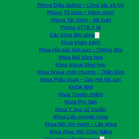
Phòng Điều dưỡng – Công tác xã hội
Phòng Tổ chức – Hành chính
Phòng Tài chính – Kế toán
Phòng VTTB Y tế
Các khoa lâm sàng
Khoa khám bệnh
Khoa Hồi sức tích cực – Chống độc
Khoa Nội tổng hợp
Khoa Ngoại tổng hợp
Khoa Ngoại chấn thương – Thần Kinh
Khoa Phẩu thuật – Gây mê hồi sức
KHOA NHI
Khoa Truyền nhiễm
Khoa Phụ Sản
Khoa Y học cổ truyền
Khoa Liên chuyên khoa
Khoa Nội tim mạch – Lão khoa
Khoa Phục Hồi Chức Năng