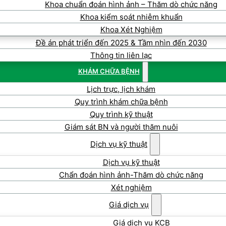
Khoa chuẩn đoán hình ảnh – Thăm dò chức năng
Khoa kiểm soát nhiễm khuẩn
Khoa Xét Nghiệm
Đề án phát triển đến 2025 & Tầm nhìn đến 2030
Thông tin liên lạc
KHÁM CHỮA BỆNH
Lịch trực, lịch khám
Quy trình khám chữa bệnh
Quy trình kỹ thuật
Giám sát BN và người thăm nuôi
Dịch vụ kỹ thuật
Dịch vụ kỹ thuật
Chẩn đoán hình ảnh-Thăm dò chức năng
Xét nghiệm
Giá dịch vụ
Giá dịch vụ KCB