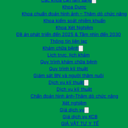
Các khoa cận lâm sàng
Khoa Dược
Khoa chuẩn đoán hình ảnh – Thăm dò chức năng
Khoa kiểm soát nhiễm khuẩn
Khoa Xét Nghiệm
Đề án phát triển đến 2025 & Tầm nhìn đến 2030
Thông tin liên lạc
Khám chữa bệnh
Lịch trực, lịch khám
Quy trình khám chữa bệnh
Quy trình kỹ thuật
Giám sát BN và người thăm nuôi
Dịch vụ kỹ thuật
Dịch vụ kỹ thuật
Chẩn đoán hình ảnh-Thăm dò chức năng
Xét nghiệm
Giá dịch vụ
Giá dịch vụ KCB
GIÁ VẬT TƯ Y TẾ