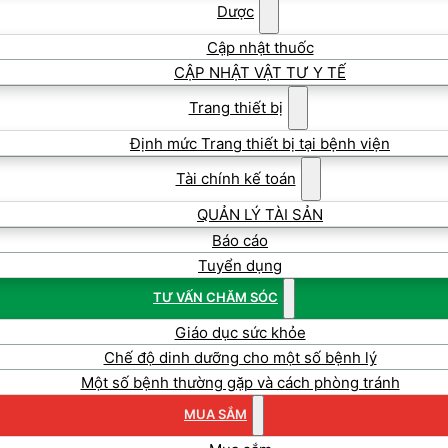
Dược
Cập nhật thuốc
CẬP NHẬT VẬT TƯ Y TẾ
Trang thiết bị
Định mức Trang thiết bị tại bệnh viện
Tài chính kế toán
QUẢN LÝ TÀI SẢN
Báo cáo
Tuyển dụng
TƯ VẤN CHĂM SÓC
Giáo dục sức khỏe
Chế độ dinh dưỡng cho một số bệnh lý
Một số bệnh thường gặp và cách phòng tránh
MUA SẮM