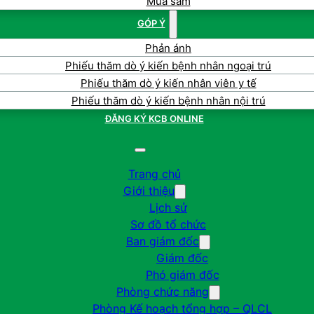
Mua sắm
GÓP Ý
Phản ánh
Phiếu thăm dò ý kiến bệnh nhân ngoại trú
Phiếu thăm dò ý kiến nhân viên y tế
Phiếu thăm dò ý kiến bệnh nhân nội trú
ĐĂNG KÝ KCB ONLINE
Trang chủ
Giới thiệu
Lịch sử
Sơ đồ tổ chức
Ban giám đốc
Giám đốc
Phó giám đốc
Phòng chức năng
Phòng Kế hoạch tổng hợp – QLCL