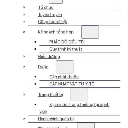
Tổ chức
Tuyên truyền
Công tác xã hội
Kế hoạch tổng hợp
PHÁC ĐỒ ĐIỀU TRỊ
Quy trình kỹ thuật
Điều dưỡng
Dược
Cập nhật thuốc
CẬP NHẬT VẬT TƯ Y TẾ
Trang thiết bị
Định mức Trang thiết bị tại bệnh
viện
Hành chính quản trị