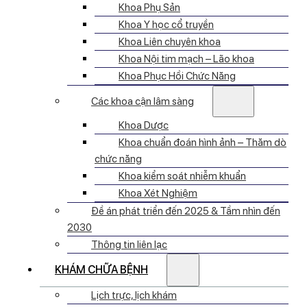
Khoa Phụ Sản
Khoa Y học cổ truyền
Khoa Liên chuyên khoa
Khoa Nội tim mạch – Lão khoa
Khoa Phục Hồi Chức Năng
Các khoa cận lâm sàng
Khoa Dược
Khoa chuẩn đoán hình ảnh – Thăm dò
chức năng
Khoa kiểm soát nhiễm khuẩn
Khoa Xét Nghiệm
Đề án phát triển đến 2025 & Tầm nhìn đến
2030
Thông tin liên lạc
KHÁM CHỮA BỆNH
Lịch trực, lịch khám