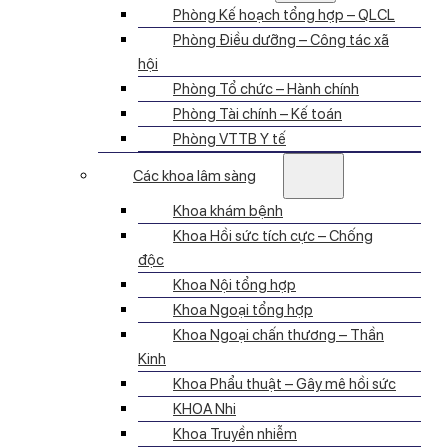
Phòng Kế hoạch tổng hợp – QLCL
Phòng Điều dưỡng – Công tác xã
hội
Phòng Tổ chức – Hành chính
Phòng Tài chính – Kế toán
Phòng VTTB Y tế
Các khoa lâm sàng
Khoa khám bệnh
Khoa Hồi sức tích cực – Chống
độc
Khoa Nội tổng hợp
Khoa Ngoại tổng hợp
Khoa Ngoại chấn thương – Thần
Kinh
Khoa Phẩu thuật – Gây mê hồi sức
KHOA Nhi
Khoa Truyền nhiễm