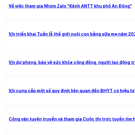
Về việc tham gia Nhóm Zalo “Kênh ANTT khu phố An Đông”
V/v triển khai Tuần lễ thế giới nuôi con bằng sữa mẹ năm 2
V/v dự phòng, bảo vệ sức khỏe cộng đồng, người lao động 
V/v cung cấp một số quy định liên quan đến BHYT có hiệu l
Công văn tuyên truyền và tham gia Cuộc thi trực tuyến tìm 