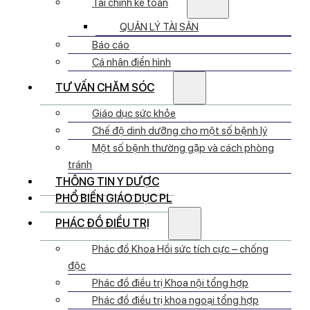
Tài chính kế toán
QUẢN LÝ TÀI SẢN
Báo cáo
Cá nhân điển hình
TƯ VẤN CHĂM SÓC
Giáo dục sức khỏe
Chế độ dinh dưỡng cho một số bệnh lý
Một số bệnh thường gặp và cách phòng
tránh
THÔNG TIN Y DƯỢC
PHỔ BIẾN GIÁO DỤC PL
PHÁC ĐỒ ĐIỀU TRỊ
Phác đồ Khoa Hồi sức tích cực – chống
độc
Phác đồ điều trị Khoa nội tổng hợp
Phác đồ điều trị khoa ngoại tổng hợp