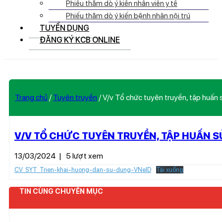
Phiếu thăm dò ý kiến nhân viên y tế
Phiếu thăm dò ý kiến bệnh nhân nội trú
TUYỂN DỤNG
ĐĂNG KÝ KCB ONLINE
Trang chủ
/
Tuyên truyền
/
V/v Tổ chức tuyên truyền, tập huấn
V/V TỔ CHỨC TUYÊN TRUYỀN, TẬP HUẤN 
13/03/2024
|
5 lượt xem
CV_SYT_Trien-khai-huong-dan-su-dung-VNeID
Tải xuống
TIN CÙNG CHUYÊN MỤC