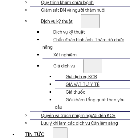
Quy trình khám chữa bệnh
Giám sát BN và người thăm nuôi
Dịch vụ kỹ thuật
Dịch vụ kỹ thuật
Chẩn đoán hình ảnh-Thăm dò chức
năng
Xét nghiệm
Giá dịch vụ
Giá dịch vụ KCB
GIÁ VẬT TƯ Y TẾ
Giá thuốc
Gói khám tổng quát theo yêu
cầu
Quyền và trách nhiệm người đến KCB
Lưu ý khi làm các dịch vụ Cận lâm sàng
TIN TỨC