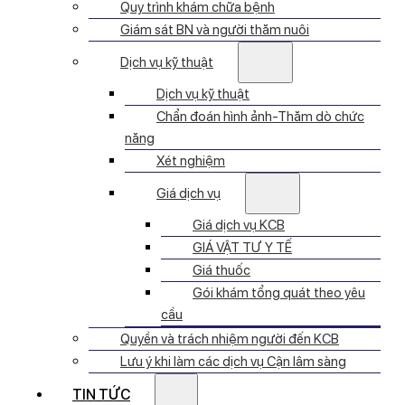
Quy trình khám chữa bệnh
Giám sát BN và người thăm nuôi
Dịch vụ kỹ thuật
Dịch vụ kỹ thuật
Chẩn đoán hình ảnh-Thăm dò chức
năng
Xét nghiệm
Giá dịch vụ
Giá dịch vụ KCB
GIÁ VẬT TƯ Y TẾ
Giá thuốc
Gói khám tổng quát theo yêu
cầu
Quyền và trách nhiệm người đến KCB
Lưu ý khi làm các dịch vụ Cận lâm sàng
TIN TỨC