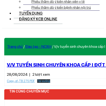
Phiếu thăm dò ý kiến nhân viên y tế
Phiếu thăm dò ý kiến bệnh nhân nội trú
TUYỂN DỤNG
ĐĂNG KÝ KCB ONLINE
Trang chủ
/
Đào tạo - NCKH
/
V/v tuyển sinh chuyên khoa cấp 
V/V TUYỂN SINH CHUYÊN KHOA CẤP I ĐỢT 
28/08/2024
|
2 lượt xem
Copy-of-TB.275.PDF
Tải xuống
TIN CÙNG CHUYÊN MỤC