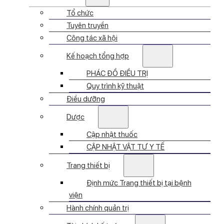
Tổ chức
Tuyên truyền
Công tác xã hội
Kế hoạch tổng hợp
PHÁC ĐỒ ĐIỀU TRỊ
Quy trình kỹ thuật
Điều dưỡng
Dược
Cập nhật thuốc
CẬP NHẬT VẬT TƯ Y TẾ
Trang thiết bị
Định mức Trang thiết bị tại bệnh
viện
Hành chính quản trị