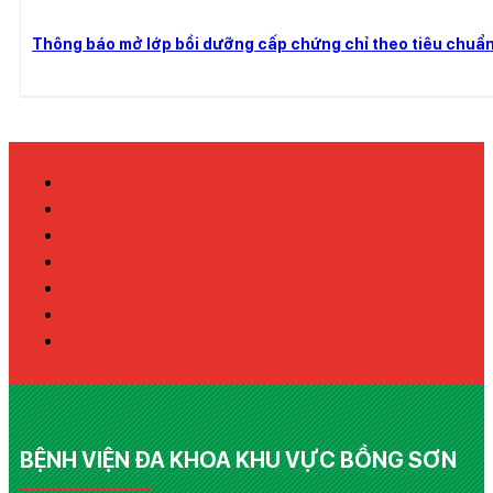
Thông báo mở lớp bồi dưỡng cấp chứng chỉ theo tiêu chuẩ
BỆNH VIỆN ĐA KHOA KHU VỰC BỒNG SƠN