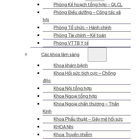
Phòng Kế hoạch tổng hợp – QLCL
Phòng Điều dưỡng – Công tác xã
hội
Phòng Tổ chức – Hành chính
Phòng Tài chính – Kế toán
Phòng VTTB Y tế
Các khoa lâm sàng
Khoa khám bệnh
Khoa Hồi sức tích cực – Chống
độc
Khoa Nội tổng hợp
Khoa Ngoại tổng hợp
Khoa Ngoại chấn thương – Thần
Kinh
Khoa Phẩu thuật – Gây mê hồi sức
KHOA Nhi
Khoa Truyền nhiễm