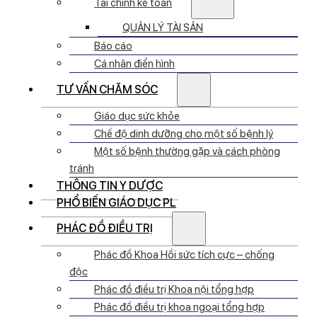
Tài chính kế toán
QUẢN LÝ TÀI SẢN
Báo cáo
Cá nhân điển hình
TƯ VẤN CHĂM SÓC
Giáo dục sức khỏe
Chế độ dinh dưỡng cho một số bệnh lý
Một số bệnh thường gặp và cách phòng
tránh
THÔNG TIN Y DƯỢC
PHỔ BIẾN GIÁO DỤC PL
PHÁC ĐỒ ĐIỀU TRỊ
Phác đồ Khoa Hồi sức tích cực – chống
độc
Phác đồ điều trị Khoa nội tổng hợp
Phác đồ điều trị khoa ngoại tổng hợp