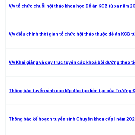
V/v tổ chức chuỗi hội thảo khoa học Đề án KCB từ xa năm 2
V/v điều chỉnh thời gian tổ chức hội thảo thuộc đề án KCB t
V/v Khai giảng và dạy trực tuyến các khoá bồi dưỡng theo t
Thông báo tuyển sinh các lớp đào tạo liên tục của Trường Đ
Thông báo kế hoạch tuyển sinh Chuyên khoa cấp I năm 2025