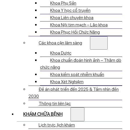
Khoa Phụ Sản
Khoa Y học cổ truyền
Khoa Liên chuyên khoa
Khoa Nội tim mạch – Lão khoa
Khoa Phục Hồi Chức Năng
Các khoa cận lâm sàng
Khoa Dược
Khoa chuẩn đoán hình ảnh – Thăm dò
chức năng
Khoa kiểm soát nhiễm khuẩn
Khoa Xét Nghiệm
Đề án phát triển đến 2025 & Tầm nhìn đến
2030
Thông tin liên lạc
KHÁM CHỮA BỆNH
Lịch trực, lịch khám