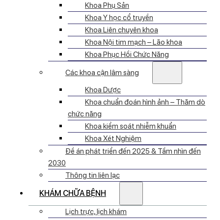
Khoa Phụ Sản
Khoa Y học cổ truyền
Khoa Liên chuyên khoa
Khoa Nội tim mạch – Lão khoa
Khoa Phục Hồi Chức Năng
Các khoa cận lâm sàng
Khoa Dược
Khoa chuẩn đoán hình ảnh – Thăm dò
chức năng
Khoa kiểm soát nhiễm khuẩn
Khoa Xét Nghiệm
Đề án phát triển đến 2025 & Tầm nhìn đến
2030
Thông tin liên lạc
KHÁM CHỮA BỆNH
Lịch trực, lịch khám