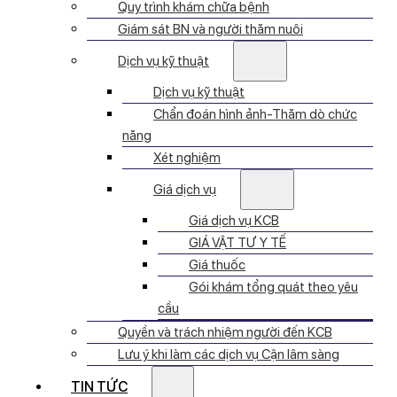
Quy trình khám chữa bệnh
Giám sát BN và người thăm nuôi
Dịch vụ kỹ thuật
Dịch vụ kỹ thuật
Chẩn đoán hình ảnh-Thăm dò chức
năng
Xét nghiệm
Giá dịch vụ
Giá dịch vụ KCB
GIÁ VẬT TƯ Y TẾ
Giá thuốc
Gói khám tổng quát theo yêu
cầu
Quyền và trách nhiệm người đến KCB
Lưu ý khi làm các dịch vụ Cận lâm sàng
TIN TỨC