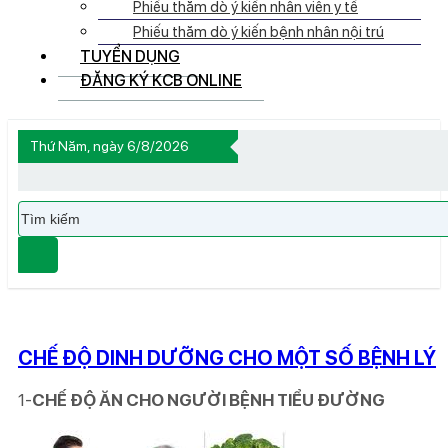
Phiếu thăm dò ý kiến nhân viên y tế
Phiếu thăm dò ý kiến bệnh nhân nội trú
TUYỂN DỤNG
ĐĂNG KÝ KCB ONLINE
Thứ Năm, ngày 6/8/2026
Tìm
kiếm
CHẾ ĐỘ DINH DƯỠNG CHO MỘT SỐ BỆNH LÝ
1-
CHẾ ĐỘ ĂN CHO NGƯỜI BỆNH TIỂU ĐƯỜNG