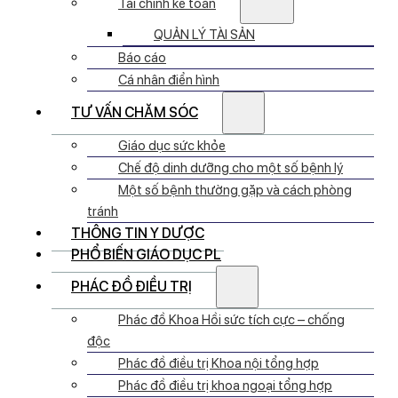
Tài chính kế toán
QUẢN LÝ TÀI SẢN
Báo cáo
Cá nhân điển hình
TƯ VẤN CHĂM SÓC
Giáo dục sức khỏe
Chế độ dinh dưỡng cho một số bệnh lý
Một số bệnh thường gặp và cách phòng
tránh
THÔNG TIN Y DƯỢC
PHỔ BIẾN GIÁO DỤC PL
PHÁC ĐỒ ĐIỀU TRỊ
Phác đồ Khoa Hồi sức tích cực – chống
độc
Phác đồ điều trị Khoa nội tổng hợp
Phác đồ điều trị khoa ngoại tổng hợp