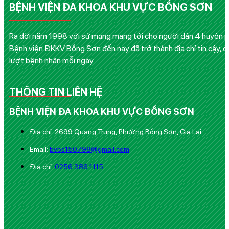
BỆNH VIỆN ĐA KHOA KHU VỰC BỒNG SƠN
Ra đời năm 1998 với sứ mạng mang tới cho người dân 4 huyện phía
Bệnh viện ĐKKV Bồng Sơn đến nay đã trở thành địa chỉ tin cậy, q
lượt bệnh nhân mỗi ngày.
THÔNG TIN LIÊN HỆ
BỆNH VIỆN ĐA KHOA KHU VỰC BỒNG SƠN
Địa chỉ: 2699 Quang Trung, Phường Bồng Sơn, Gia Lai
Email:
bvbs150798@gmail.com
Địa chỉ:
0256 386 1115