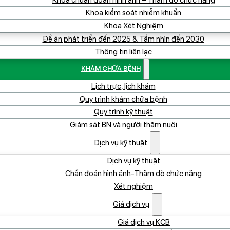
Khoa chuẩn đoán hình ảnh – Thăm dò chức năng
Khoa kiểm soát nhiễm khuẩn
Khoa Xét Nghiệm
Đề án phát triển đến 2025 & Tầm nhìn đến 2030
Thông tin liên lạc
KHÁM CHỮA BỆNH
Lịch trực, lịch khám
Quy trình khám chữa bệnh
Quy trình kỹ thuật
Giám sát BN và người thăm nuôi
Dịch vụ kỹ thuật
Dịch vụ kỹ thuật
Chẩn đoán hình ảnh-Thăm dò chức năng
Xét nghiệm
Giá dịch vụ
Giá dịch vụ KCB