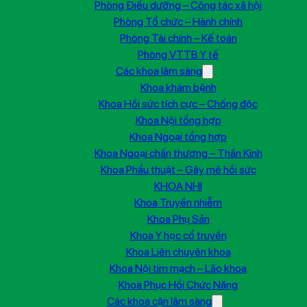
Phòng Điều dưỡng – Công tác xã hội
Phòng Tổ chức – Hành chính
Phòng Tài chính – Kế toán
Phòng VTTB Y tế
Các khoa lâm sàng
Khoa khám bệnh
Khoa Hồi sức tích cực – Chống độc
Khoa Nội tổng hợp
Khoa Ngoại tổng hợp
Khoa Ngoại chấn thương – Thần Kinh
Khoa Phẩu thuật – Gây mê hồi sức
KHOA NHI
Khoa Truyền nhiễm
Khoa Phụ Sản
Khoa Y học cổ truyền
Khoa Liên chuyên khoa
Khoa Nội tim mạch – Lão khoa
Khoa Phục Hồi Chức Năng
Các khoa cận lâm sàng