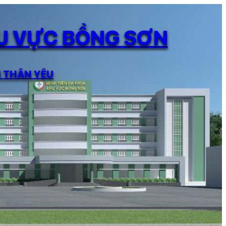
HU VỰC BỒNG SƠN
N THÂN YÊU