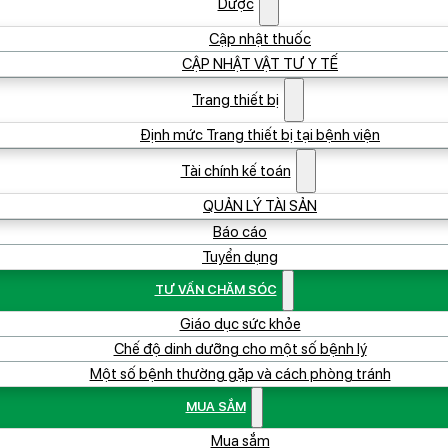
Dược
Cập nhật thuốc
CẬP NHẬT VẬT TƯ Y TẾ
Trang thiết bị
Định mức Trang thiết bị tại bệnh viện
Tài chính kế toán
QUẢN LÝ TÀI SẢN
Báo cáo
Tuyển dụng
TƯ VẤN CHĂM SÓC
Giáo dục sức khỏe
Chế độ dinh dưỡng cho một số bệnh lý
Một số bệnh thường gặp và cách phòng tránh
MUA SẮM
Mua sắm