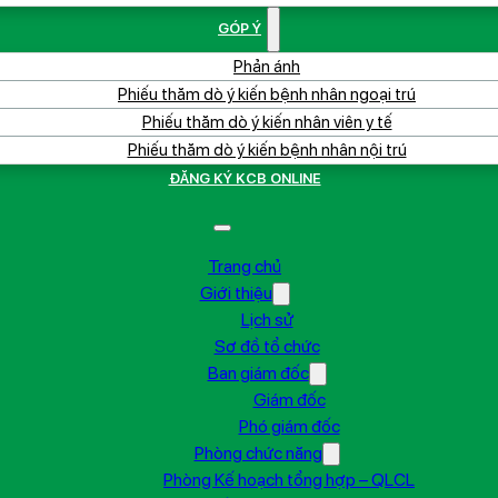
GÓP Ý
Phản ánh
Phiếu thăm dò ý kiến bệnh nhân ngoại trú
Phiếu thăm dò ý kiến nhân viên y tế
Phiếu thăm dò ý kiến bệnh nhân nội trú
ĐĂNG KÝ KCB ONLINE
Trang chủ
Giới thiệu
Lịch sử
Sơ đồ tổ chức
Ban giám đốc
Giám đốc
Phó giám đốc
Phòng chức năng
Phòng Kế hoạch tổng hợp – QLCL