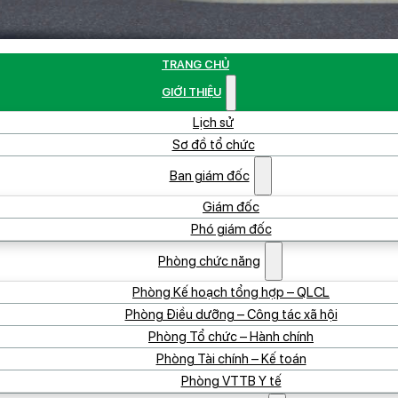
TRANG CHỦ
GIỚI THIỆU
Lịch sử
Sơ đồ tổ chức
Ban giám đốc
Giám đốc
Phó giám đốc
Phòng chức năng
Phòng Kế hoạch tổng hợp – QLCL
Phòng Điều dưỡng – Công tác xã hội
Phòng Tổ chức – Hành chính
Phòng Tài chính – Kế toán
Phòng VTTB Y tế