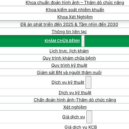
Khoa chuẩn đoán hình ảnh – Thăm dò chức năng
Khoa kiểm soát nhiễm khuẩn
Khoa Xét Nghiệm
Đề án phát triển đến 2025 & Tầm nhìn đến 2030
Thông tin liên lạc
KHÁM CHỮA BỆNH
Lịch trực, lịch khám
Quy trình khám chữa bệnh
Quy trình kỹ thuật
Giám sát BN và người thăm nuôi
Dịch vụ kỹ thuật
Dịch vụ kỹ thuật
Chẩn đoán hình ảnh-Thăm dò chức năng
Xét nghiệm
Giá dịch vụ
Giá dịch vụ KCB