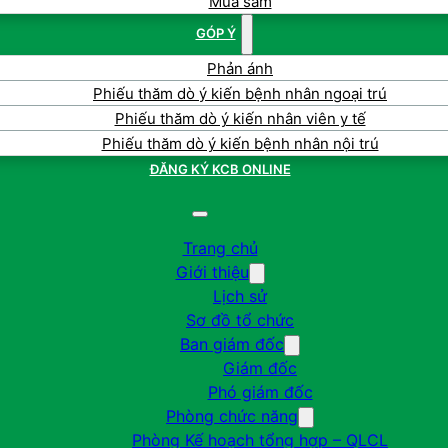
Mua sắm
GÓP Ý
Phản ánh
Phiếu thăm dò ý kiến bệnh nhân ngoại trú
Phiếu thăm dò ý kiến nhân viên y tế
Phiếu thăm dò ý kiến bệnh nhân nội trú
ĐĂNG KÝ KCB ONLINE
Trang chủ
Giới thiệu
Lịch sử
Sơ đồ tổ chức
Ban giám đốc
Giám đốc
Phó giám đốc
Phòng chức năng
Phòng Kế hoạch tổng hợp – QLCL