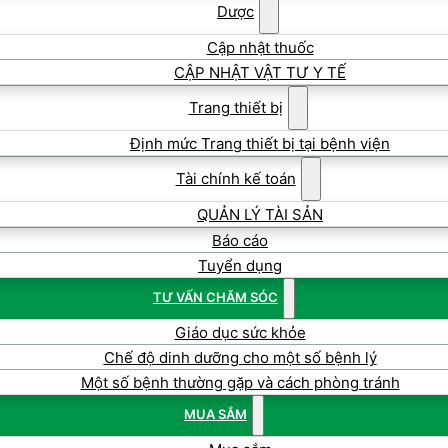
Dược
Cập nhật thuốc
CẬP NHẬT VẬT TƯ Y TẾ
Trang thiết bị
Định mức Trang thiết bị tại bệnh viện
Tài chính kế toán
QUẢN LÝ TÀI SẢN
Báo cáo
Tuyển dụng
TƯ VẤN CHĂM SÓC
Giáo dục sức khỏe
Chế độ dinh dưỡng cho một số bệnh lý
Một số bệnh thường gặp và cách phòng tránh
MUA SẮM