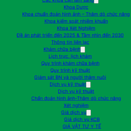
Các khoa cận lâm sàng
Khoa Dược
Khoa chuẩn đoán hình ảnh – Thăm dò chức năng
Khoa kiểm soát nhiễm khuẩn
Khoa Xét Nghiệm
Đề án phát triển đến 2025 & Tầm nhìn đến 2030
Thông tin liên lạc
Khám chữa bệnh
Lịch trực, lịch khám
Quy trình khám chữa bệnh
Quy trình kỹ thuật
Giám sát BN và người thăm nuôi
Dịch vụ kỹ thuật
Dịch vụ kỹ thuật
Chẩn đoán hình ảnh-Thăm dò chức năng
Xét nghiệm
Giá dịch vụ
Giá dịch vụ KCB
GIÁ VẬT TƯ Y TẾ