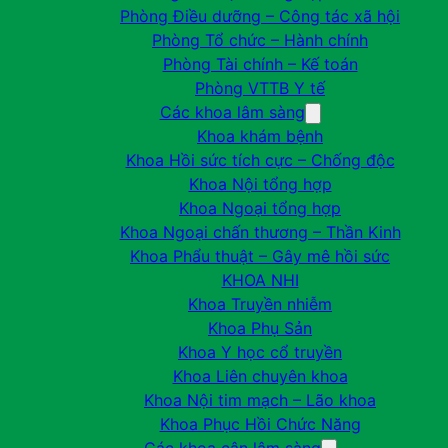
Phòng Điều dưỡng – Công tác xã hội
Phòng Tổ chức – Hành chính
Phòng Tài chính – Kế toán
Phòng VTTB Y tế
Các khoa lâm sàng
Khoa khám bệnh
Khoa Hồi sức tích cực – Chống độc
Khoa Nội tổng hợp
Khoa Ngoại tổng hợp
Khoa Ngoại chấn thương – Thần Kinh
Khoa Phẩu thuật – Gây mê hồi sức
KHOA NHI
Khoa Truyền nhiễm
Khoa Phụ Sản
Khoa Y học cổ truyền
Khoa Liên chuyên khoa
Khoa Nội tim mạch – Lão khoa
Khoa Phục Hồi Chức Năng