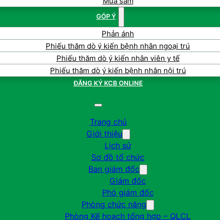
Mua sắm
GÓP Ý
Phản ánh
Phiếu thăm dò ý kiến bệnh nhân ngoại trú
Phiếu thăm dò ý kiến nhân viên y tế
Phiếu thăm dò ý kiến bệnh nhân nội trú
ĐĂNG KÝ KCB ONLINE
Trang chủ
Giới thiệu
Lịch sử
Sơ đồ tổ chức
Ban giám đốc
Giám đốc
Phó giám đốc
Phòng chức năng
Phòng Kế hoạch tổng hợp – QLCL