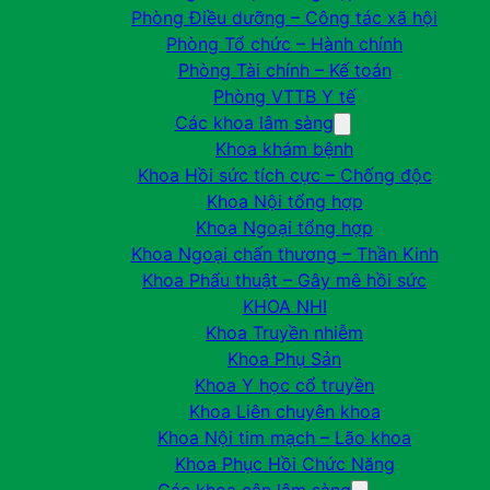
Phòng Điều dưỡng – Công tác xã hội
Phòng Tổ chức – Hành chính
Phòng Tài chính – Kế toán
Phòng VTTB Y tế
Các khoa lâm sàng
Khoa khám bệnh
Khoa Hồi sức tích cực – Chống độc
Khoa Nội tổng hợp
Khoa Ngoại tổng hợp
Khoa Ngoại chấn thương – Thần Kinh
Khoa Phẩu thuật – Gây mê hồi sức
KHOA NHI
Khoa Truyền nhiễm
Khoa Phụ Sản
Khoa Y học cổ truyền
Khoa Liên chuyên khoa
Khoa Nội tim mạch – Lão khoa
Khoa Phục Hồi Chức Năng