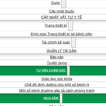
Dược
Cập nhật thuốc
CẬP NHẬT VẬT TƯ Y TẾ
Trang thiết bị
Định mức Trang thiết bị tại bệnh viện
Tài chính kế toán
QUẢN LÝ TÀI SẢN
Báo cáo
Tuyển dụng
TƯ VẤN CHĂM SÓC
Giáo dục sức khỏe
Chế độ dinh dưỡng cho một số bệnh lý
Một số bệnh thường gặp và cách phòng tránh
MUA SẮM