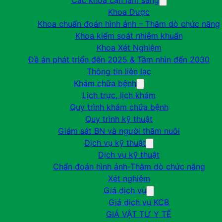
Các khoa cận lâm sàng
Khoa Dược
Khoa chuẩn đoán hình ảnh – Thăm dò chức năng
Khoa kiểm soát nhiễm khuẩn
Khoa Xét Nghiệm
Đề án phát triển đến 2025 & Tầm nhìn đến 2030
Thông tin liên lạc
Khám chữa bệnh
Lịch trực, lịch khám
Quy trình khám chữa bệnh
Quy trình kỹ thuật
Giám sát BN và người thăm nuôi
Dịch vụ kỹ thuật
Dịch vụ kỹ thuật
Chẩn đoán hình ảnh-Thăm dò chức năng
Xét nghiệm
Giá dịch vụ
Giá dịch vụ KCB
GIÁ VẬT TƯ Y TẾ