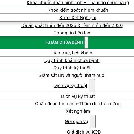
Khoa chuẩn đoán hình ảnh – Thăm dò chức năng
Khoa kiểm soát nhiễm khuẩn
Khoa Xét Nghiệm
Đề án phát triển đến 2025 & Tầm nhìn đến 2030
Thông tin liên lạc
KHÁM CHỮA BỆNH
Lịch trực, lịch khám
Quy trình khám chữa bệnh
Quy trình kỹ thuật
Giám sát BN và người thăm nuôi
Dịch vụ kỹ thuật
Dịch vụ kỹ thuật
Chẩn đoán hình ảnh-Thăm dò chức năng
Xét nghiệm
Giá dịch vụ
Giá dịch vụ KCB