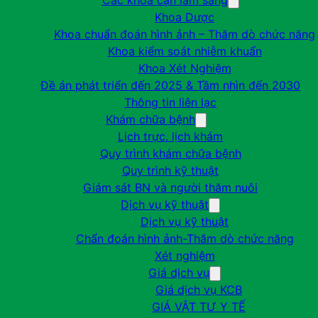
Các khoa cận lâm sàng
Khoa Dược
Khoa chuẩn đoán hình ảnh – Thăm dò chức năng
Khoa kiểm soát nhiễm khuẩn
Khoa Xét Nghiệm
Đề án phát triển đến 2025 & Tầm nhìn đến 2030
Thông tin liên lạc
Khám chữa bệnh
Lịch trực, lịch khám
Quy trình khám chữa bệnh
Quy trình kỹ thuật
Giám sát BN và người thăm nuôi
Dịch vụ kỹ thuật
Dịch vụ kỹ thuật
Chẩn đoán hình ảnh-Thăm dò chức năng
Xét nghiệm
Giá dịch vụ
Giá dịch vụ KCB
GIÁ VẬT TƯ Y TẾ