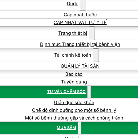
Dược
Cập nhật thuốc
CẬP NHẬT VẬT TƯ Y TẾ
Trang thiết bị
Định mức Trang thiết bị tại bệnh viện
Tài chính kế toán
QUẢN LÝ TÀI SẢN
Báo cáo
Tuyển dụng
TƯ VẤN CHĂM SÓC
Giáo dục sức khỏe
Chế độ dinh dưỡng cho một số bệnh lý
Một số bệnh thường gặp và cách phòng tránh
MUA SẮM