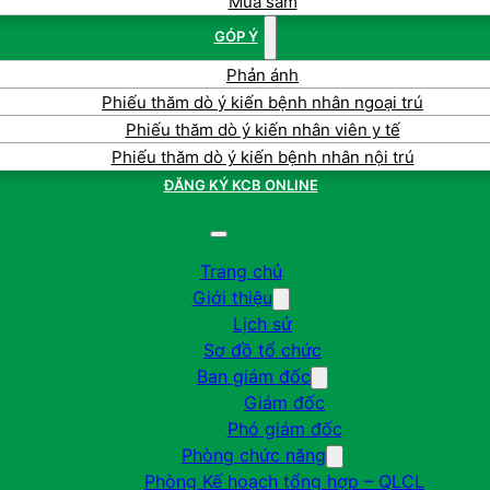
Mua sắm
GÓP Ý
Phản ánh
Phiếu thăm dò ý kiến bệnh nhân ngoại trú
Phiếu thăm dò ý kiến nhân viên y tế
Phiếu thăm dò ý kiến bệnh nhân nội trú
ĐĂNG KÝ KCB ONLINE
Trang chủ
Giới thiệu
Lịch sử
Sơ đồ tổ chức
Ban giám đốc
Giám đốc
Phó giám đốc
Phòng chức năng
Phòng Kế hoạch tổng hợp – QLCL