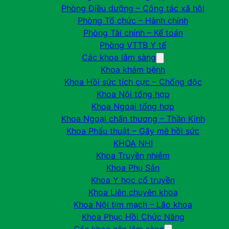
Phòng Điều dưỡng – Công tác xã hội
Phòng Tổ chức – Hành chính
Phòng Tài chính – Kế toán
Phòng VTTB Y tế
Các khoa lâm sàng
Khoa khám bệnh
Khoa Hồi sức tích cực – Chống độc
Khoa Nội tổng hợp
Khoa Ngoại tổng hợp
Khoa Ngoại chấn thương – Thần Kinh
Khoa Phẩu thuật – Gây mê hồi sức
KHOA NHI
Khoa Truyền nhiễm
Khoa Phụ Sản
Khoa Y học cổ truyền
Khoa Liên chuyên khoa
Khoa Nội tim mạch – Lão khoa
Khoa Phục Hồi Chức Năng