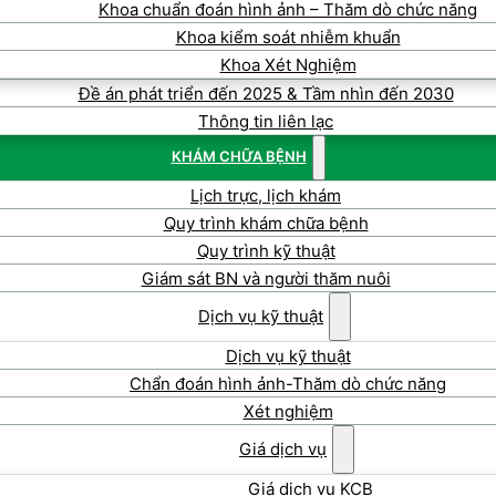
Khoa chuẩn đoán hình ảnh – Thăm dò chức năng
Khoa kiểm soát nhiễm khuẩn
Khoa Xét Nghiệm
Đề án phát triển đến 2025 & Tầm nhìn đến 2030
Thông tin liên lạc
KHÁM CHỮA BỆNH
Lịch trực, lịch khám
Quy trình khám chữa bệnh
Quy trình kỹ thuật
Giám sát BN và người thăm nuôi
Dịch vụ kỹ thuật
Dịch vụ kỹ thuật
Chẩn đoán hình ảnh-Thăm dò chức năng
Xét nghiệm
Giá dịch vụ
Giá dịch vụ KCB