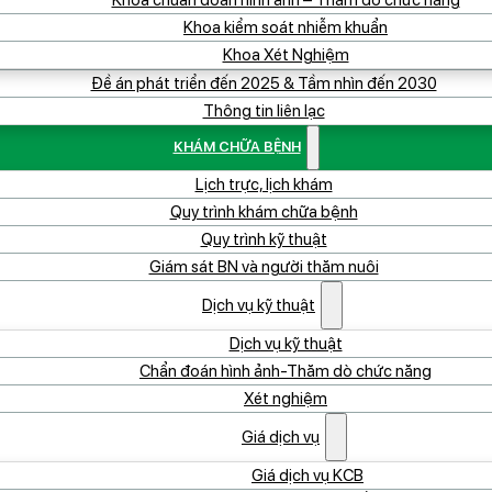
Khoa chuẩn đoán hình ảnh – Thăm dò chức năng
Khoa kiểm soát nhiễm khuẩn
Khoa Xét Nghiệm
Đề án phát triển đến 2025 & Tầm nhìn đến 2030
Thông tin liên lạc
KHÁM CHỮA BỆNH
Lịch trực, lịch khám
Quy trình khám chữa bệnh
Quy trình kỹ thuật
Giám sát BN và người thăm nuôi
Dịch vụ kỹ thuật
Dịch vụ kỹ thuật
Chẩn đoán hình ảnh-Thăm dò chức năng
Xét nghiệm
Giá dịch vụ
Giá dịch vụ KCB