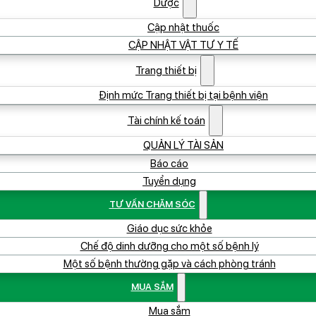
Dược
Cập nhật thuốc
CẬP NHẬT VẬT TƯ Y TẾ
Trang thiết bị
Định mức Trang thiết bị tại bệnh viện
Tài chính kế toán
QUẢN LÝ TÀI SẢN
Báo cáo
Tuyển dụng
TƯ VẤN CHĂM SÓC
Giáo dục sức khỏe
Chế độ dinh dưỡng cho một số bệnh lý
Một số bệnh thường gặp và cách phòng tránh
MUA SẮM
Mua sắm