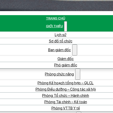
TRANG CHỦ
GIỚI THIỆU
Lịch sử
Sơ đồ tổ chức
Ban giám đốc
Giám đốc
Phó giám đốc
Phòng chức năng
Phòng Kế hoạch tổng hợp – QLCL
Phòng Điều dưỡng – Công tác xã hội
Phòng Tổ chức – Hành chính
Phòng Tài chính – Kế toán
Phòng VTTB Y tế