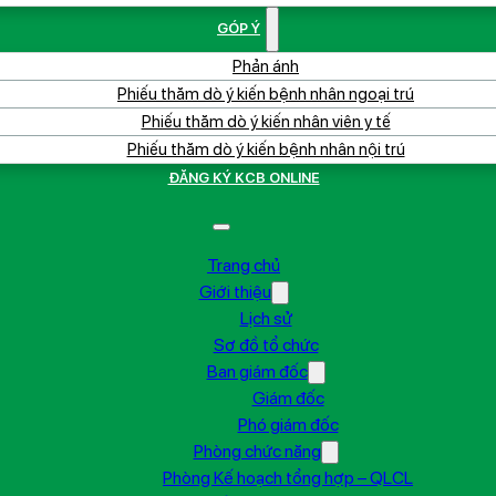
GÓP Ý
Phản ánh
Phiếu thăm dò ý kiến bệnh nhân ngoại trú
Phiếu thăm dò ý kiến nhân viên y tế
Phiếu thăm dò ý kiến bệnh nhân nội trú
ĐĂNG KÝ KCB ONLINE
Trang chủ
Giới thiệu
Lịch sử
Sơ đồ tổ chức
Ban giám đốc
Giám đốc
Phó giám đốc
Phòng chức năng
Phòng Kế hoạch tổng hợp – QLCL