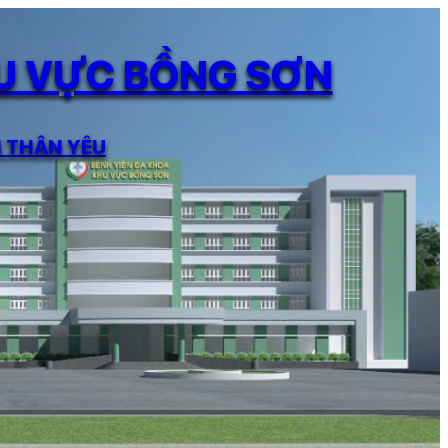
HU VỰC BỒNG SƠN
N THÂN YÊU