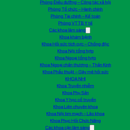
Phòng Điều dưỡng – Công tác xã hội
Phòng Tổ chức – Hành chính
Phòng Tài chính – Kế toán
Phòng VTTB Y tế
Các khoa lâm sàng
Khoa khám bệnh
Khoa Hồi sức tích cực – Chống độc
Khoa Nội tổng hợp
Khoa Ngoại tổng hợp
Khoa Ngoại chấn thương – Thần Kinh
Khoa Phẩu thuật – Gây mê hồi sức
KHOA NHI
Khoa Truyền nhiễm
Khoa Phụ Sản
Khoa Y học cổ truyền
Khoa Liên chuyên khoa
Khoa Nội tim mạch – Lão khoa
Khoa Phục Hồi Chức Năng
Các khoa cận lâm sàng