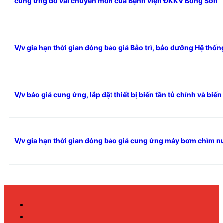
cung ứng đồ vải chuyên môn của Bệnh viện ĐKKV Bồng Sơn
V/v gia hạn thời gian đóng báo giá Bảo trì, bảo dưỡng Hệ thống
V/v báo giá cung ứng, lắp đặt thiết bị biến tần tủ chính và b
V/v gia hạn thời gian đóng báo giá cung ứng máy bơm chìm 