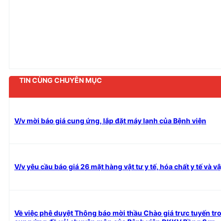
TIN CÙNG CHUYÊN MỤC
V/v mời báo giá cung ứng, lắp đặt máy lạnh của Bệnh viện
V/v yêu cầu báo giá 26 mặt hàng vật tư y tế, hóa chất y tế và v
Về việc phê duyệt Thông báo mời thầu Chào giá trực tuyến t