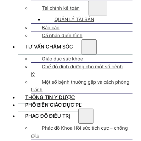
Tài chính kế toán
QUẢN LÝ TÀI SẢN
Báo cáo
Cá nhân điển hình
TƯ VẤN CHĂM SÓC
Giáo dục sức khỏe
Chế độ dinh dưỡng cho một số bệnh
lý
Một số bệnh thường gặp và cách phòng
tránh
THÔNG TIN Y DƯỢC
PHỔ BIẾN GIÁO DỤC PL
PHÁC ĐỒ ĐIỀU TRỊ
Phác đồ Khoa Hồi sức tích cực – chống
độc