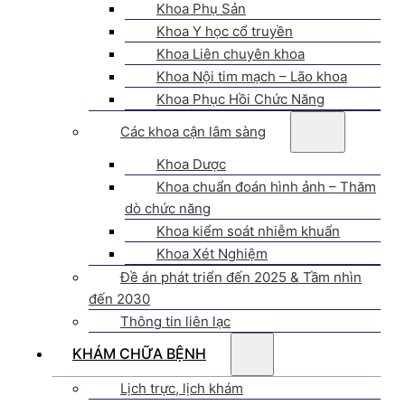
Khoa Phụ Sản
Khoa Y học cổ truyền
Khoa Liên chuyên khoa
Khoa Nội tim mạch – Lão khoa
Khoa Phục Hồi Chức Năng
Các khoa cận lâm sàng
Khoa Dược
Khoa chuẩn đoán hình ảnh – Thăm
dò chức năng
Khoa kiểm soát nhiễm khuẩn
Khoa Xét Nghiệm
Đề án phát triển đến 2025 & Tầm nhìn
đến 2030
Thông tin liên lạc
KHÁM CHỮA BỆNH
Lịch trực, lịch khám