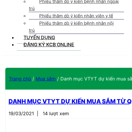
Phiếu thăm dò ý kiến bệnh nhân ngoại
trú
Phiếu thăm dò ý kiến nhân viên y tế
Phiếu thăm dò ý kiến bệnh nhân nội
trú
TUYỂN DỤNG
ĐĂNG KÝ KCB ONLINE
Trang chủ
/
Mua sắm
/
Danh mục VTYT dự kiến mua sắm 
DANH MỤC VTYT DỰ KIẾN MUA SẮM TỪ QUÍ 
19/03/2021
|
14 lượt xem