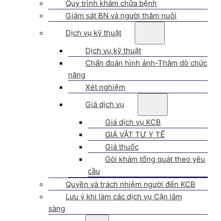
Quy trình khám chữa bệnh
Giám sát BN và người thăm nuôi
Dịch vụ kỹ thuật
Dịch vụ kỹ thuật
Chẩn đoán hình ảnh-Thăm dò chức
năng
Xét nghiệm
Giá dịch vụ
Giá dịch vụ KCB
GIÁ VẬT TƯ Y TẾ
Giá thuốc
Gói khám tổng quát theo yêu
cầu
Quyền và trách nhiệm người đến KCB
Lưu ý khi làm các dịch vụ Cận lâm
sàng