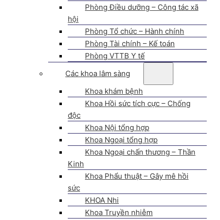
Phòng Điều dưỡng – Công tác xã
hội
Phòng Tổ chức – Hành chính
Phòng Tài chính – Kế toán
Phòng VTTB Y tế
Các khoa lâm sàng
Khoa khám bệnh
Khoa Hồi sức tích cực – Chống
độc
Khoa Nội tổng hợp
Khoa Ngoại tổng hợp
Khoa Ngoại chấn thương – Thần
Kinh
Khoa Phẩu thuật – Gây mê hồi
sức
KHOA Nhi
Khoa Truyền nhiễm