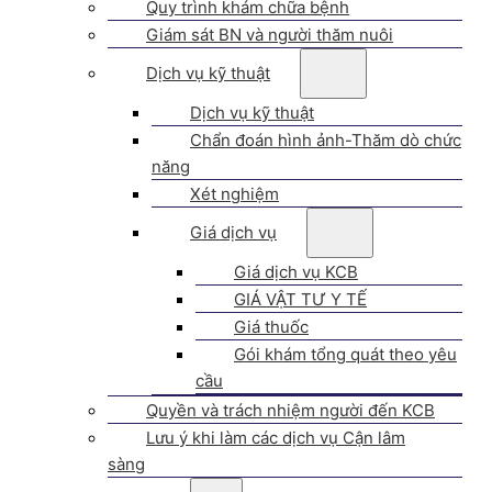
Quy trình khám chữa bệnh
Giám sát BN và người thăm nuôi
Dịch vụ kỹ thuật
Dịch vụ kỹ thuật
Chẩn đoán hình ảnh-Thăm dò chức
năng
Xét nghiệm
Giá dịch vụ
Giá dịch vụ KCB
GIÁ VẬT TƯ Y TẾ
Giá thuốc
Gói khám tổng quát theo yêu
cầu
Quyền và trách nhiệm người đến KCB
Lưu ý khi làm các dịch vụ Cận lâm
sàng