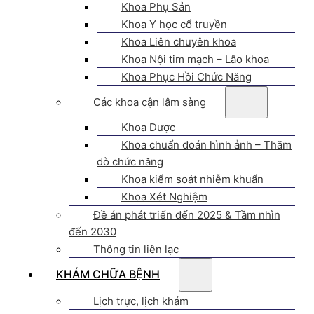
Khoa Phụ Sản
Khoa Y học cổ truyền
Khoa Liên chuyên khoa
Khoa Nội tim mạch – Lão khoa
Khoa Phục Hồi Chức Năng
Các khoa cận lâm sàng
Khoa Dược
Khoa chuẩn đoán hình ảnh – Thăm
dò chức năng
Khoa kiểm soát nhiễm khuẩn
Khoa Xét Nghiệm
Đề án phát triển đến 2025 & Tầm nhìn
đến 2030
Thông tin liên lạc
KHÁM CHỮA BỆNH
Lịch trực, lịch khám