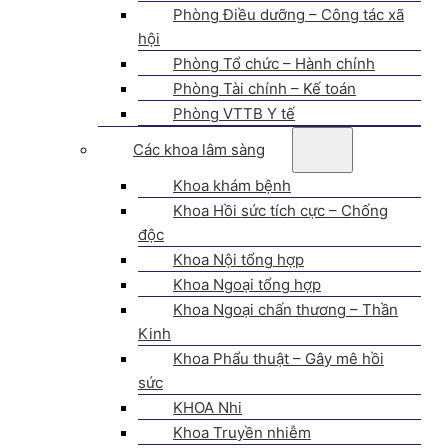
Phòng Điều dưỡng – Công tác xã
hội
Phòng Tổ chức – Hành chính
Phòng Tài chính – Kế toán
Phòng VTTB Y tế
Các khoa lâm sàng
Khoa khám bệnh
Khoa Hồi sức tích cực – Chống
độc
Khoa Nội tổng hợp
Khoa Ngoại tổng hợp
Khoa Ngoại chấn thương – Thần
Kinh
Khoa Phẩu thuật – Gây mê hồi
sức
KHOA Nhi
Khoa Truyền nhiễm