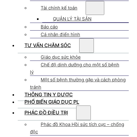
Tài chính kế toán
QUẢN LÝ TÀI SẢN
Báo cáo
Cá nhân điển hình
TƯ VẤN CHĂM SÓC
Giáo dục sức khỏe
Chế độ dinh dưỡng cho một số bệnh
lý
Một số bệnh thường gặp và cách phòng
tránh
THÔNG TIN Y DƯỢC
PHỔ BIẾN GIÁO DỤC PL
PHÁC ĐỒ ĐIỀU TRỊ
Phác đồ Khoa Hồi sức tích cực – chống
độc