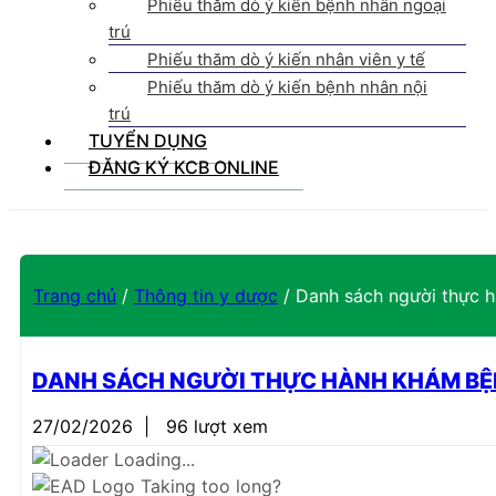
Phiếu thăm dò ý kiến bệnh nhân ngoại
trú
Phiếu thăm dò ý kiến nhân viên y tế
Phiếu thăm dò ý kiến bệnh nhân nội
trú
TUYỂN DỤNG
ĐĂNG KÝ KCB ONLINE
Trang chủ
/
Thông tin y dược
/
Danh sách người thực 
DANH SÁCH NGƯỜI THỰC HÀNH KHÁM BỆ
27/02/2026
|
96 lượt xem
Loading...
Taking too long?