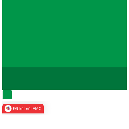
Đã kết nối EMC