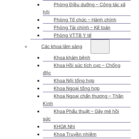
Phòng Điều dưỡng – Công tác xã
hội
Phòng Tổ chức – Hành chính
Phòng Tài chính – Kế toán
Phòng VTTB Y tế
Các khoa lâm sàng
Khoa khám bệnh
Khoa Hồi sức tích cực – Chống
độc
Khoa Nội tổng hợp
Khoa Ngoại tổng hợp
Khoa Ngoại chấn thương – Thần
Kinh
Khoa Phẩu thuật – Gây mê hồi
sức
KHOA Nhi
Khoa Truyền nhiễm