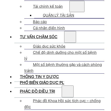
Tài chính kế toán
QUẢN LÝ TÀI SẢN
Báo cáo
Cá nhân điển hình
TƯ VẤN CHĂM SÓC
Giáo dục sức khỏe
Chế độ dinh dưỡng cho một số bệnh
lý
Một số bệnh thường gặp và cách phòng
tránh
THÔNG TIN Y DƯỢC
PHỔ BIẾN GIÁO DỤC PL
PHÁC ĐỒ ĐIỀU TRỊ
Phác đồ Khoa Hồi sức tích cực – chống
độc