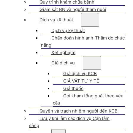
Quy trình khám chữa bệnh
Giám sát BN và người thăm nuôi
Dịch vụ kỹ thuật
Dịch vụ kỹ thuật
Chẩn đoán hình ảnh-Thăm dò chức
năng
Xét nghiệm
Giá dịch vụ
Giá dịch vụ KCB
GIÁ VẬT TƯ Y TẾ
Giá thuốc
Gói khám tổng quát theo yêu
cầu
Quyền và trách nhiệm người đến KCB
Lưu ý khi làm các dịch vụ Cận lâm
sàng