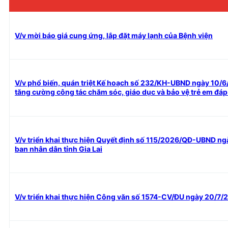
V/v mời báo giá cung ứng, lắp đặt máy lạnh của Bệnh viện
V/v phổ biến, quán triệt Kế hoạch số 232/KH-UBND ngày 10/6/
tăng cường công tác chăm sóc, giáo dục và bảo vệ trẻ em đáp 
V/v triển khai thực hiện Quyết định số 115/2026/QĐ-UBND n
ban nhân dân tỉnh Gia Lai
V/v triển khai thực hiện Công văn số 1574-CV/ĐU ngày 20/7/