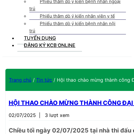
Phiếu thăm dò ý kiến bệnh nhân ngoại
trú
Phiếu thăm dò ý kiến nhân viên y tế
Phiếu thăm dò ý kiến bệnh nhân nội
trú
TUYỂN DỤNG
ĐĂNG KÝ KCB ONLINE
Trang chủ
/
Tin tức
/
Hội thao chào mừng thành công Đạ
HỘI THAO CHÀO MỪNG THÀNH CÔNG ĐẠI H
02/07/2025
|
3 lượt xem
Chiều tối ngày 02/07/2025 tại nhà thi đấ