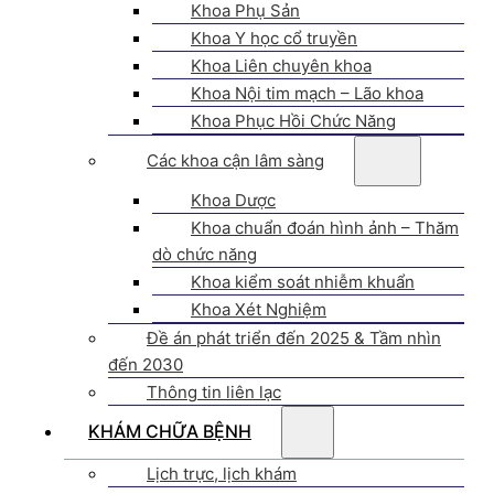
Khoa Phụ Sản
Khoa Y học cổ truyền
Khoa Liên chuyên khoa
Khoa Nội tim mạch – Lão khoa
Khoa Phục Hồi Chức Năng
Các khoa cận lâm sàng
Khoa Dược
Khoa chuẩn đoán hình ảnh – Thăm
dò chức năng
Khoa kiểm soát nhiễm khuẩn
Khoa Xét Nghiệm
Đề án phát triển đến 2025 & Tầm nhìn
đến 2030
Thông tin liên lạc
KHÁM CHỮA BỆNH
Lịch trực, lịch khám