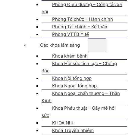
Phòng Điều dưỡng – Công tác xã
hội
Phòng Tổ chức – Hành chính
Phòng Tài chính – Kế toán
Phòng VTTB Y tế
Các khoa lâm sàng
Khoa khám bệnh
Khoa Hồi sức tích cực – Chống
độc
Khoa Nội tổng hợp
Khoa Ngoại tổng hợp
Khoa Ngoại chấn thương – Thần
Kinh
Khoa Phẩu thuật – Gây mê hồi
sức
KHOA Nhi
Khoa Truyền nhiễm