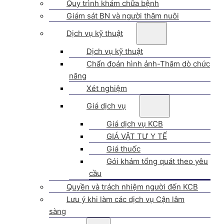
Quy trình khám chữa bệnh
Giám sát BN và người thăm nuôi
Dịch vụ kỹ thuật
Dịch vụ kỹ thuật
Chẩn đoán hình ảnh-Thăm dò chức
năng
Xét nghiệm
Giá dịch vụ
Giá dịch vụ KCB
GIÁ VẬT TƯ Y TẾ
Giá thuốc
Gói khám tổng quát theo yêu
cầu
Quyền và trách nhiệm người đến KCB
Lưu ý khi làm các dịch vụ Cận lâm
sàng