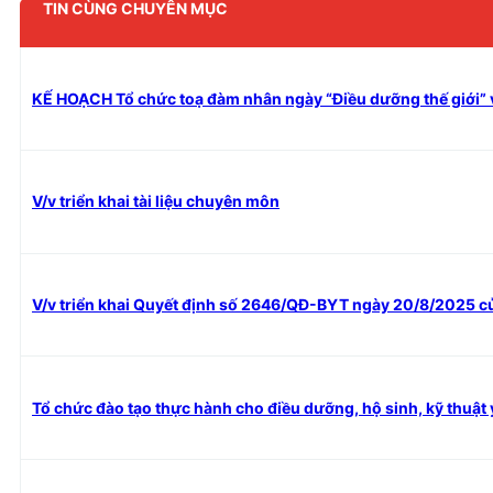
TIN CÙNG CHUYÊN MỤC
KẾ HOẠCH Tổ chức toạ đàm nhân ngày “Điều dưỡng thế giới” và
V/v triển khai tài liệu chuyên môn
V/v triển khai Quyết định số 2646/QĐ-BYT ngày 20/8/2025 của
Tổ chức đào tạo thực hành cho điều dưỡng, hộ sinh, kỹ thuậ