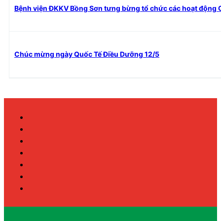
Bệnh viện ĐKKV Bồng Sơn tưng bừng tổ chức các hoạt động
Chúc mừng ngày Quốc Tế Điều Dưỡng 12/5