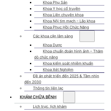
Khoa Phụ Sản
Khoa Y học cổ truyền
Khoa Liên chuyên khoa
Khoa Nội tim mạch – Lão khoa
Khoa Phục Hồi Chức Năng
Các khoa cận lâm sàng
Khoa Dược
Khoa chuẩn đoán hình ảnh – Thăm
dò chức năng
Khoa kiểm soát nhiễm khuẩn
Khoa Xét Nghiệm
Đề án phát triển đến 2025 & Tầm nhìn
đến 2030
Thông tin liên lạc
KHÁM CHỮA BỆNH
Lịch trực, lịch khám