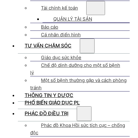
Tài chính kế toán
QUẢN LÝ TÀI SẢN
Báo cáo
Cá nhân điển hình
TƯ VẤN CHĂM SÓC
Giáo dục sức khỏe
Chế độ dinh dưỡng cho một số bệnh
lý
Một số bệnh thường gặp và cách phòng
tránh
THÔNG TIN Y DƯỢC
PHỔ BIẾN GIÁO DỤC PL
PHÁC ĐỒ ĐIỀU TRỊ
Phác đồ Khoa Hồi sức tích cực – chống
độc