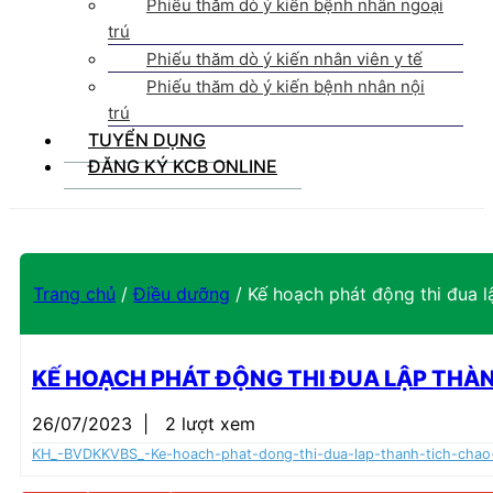
Phiếu thăm dò ý kiến bệnh nhân ngoại
trú
Phiếu thăm dò ý kiến nhân viên y tế
Phiếu thăm dò ý kiến bệnh nhân nội
trú
TUYỂN DỤNG
ĐĂNG KÝ KCB ONLINE
Trang chủ
/
Điều dưỡng
/
Kế hoạch phát động thi đua l
KẾ HOẠCH PHÁT ĐỘNG THI ĐUA LẬP THÀN
26/07/2023
|
2 lượt xem
KH_-BVDKKVBS_-Ke-hoach-phat-dong-thi-dua-lap-thanh-tich-chao