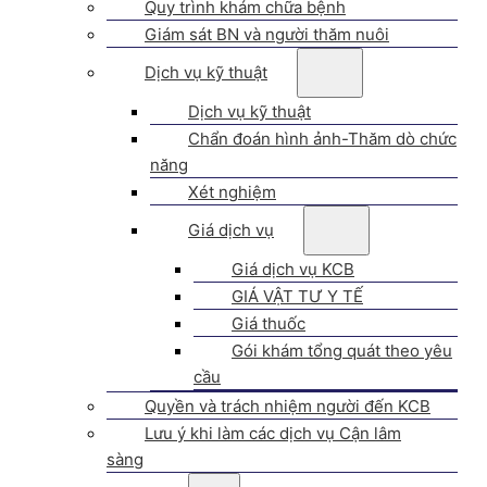
Quy trình khám chữa bệnh
Giám sát BN và người thăm nuôi
Dịch vụ kỹ thuật
Dịch vụ kỹ thuật
Chẩn đoán hình ảnh-Thăm dò chức
năng
Xét nghiệm
Giá dịch vụ
Giá dịch vụ KCB
GIÁ VẬT TƯ Y TẾ
Giá thuốc
Gói khám tổng quát theo yêu
cầu
Quyền và trách nhiệm người đến KCB
Lưu ý khi làm các dịch vụ Cận lâm
sàng