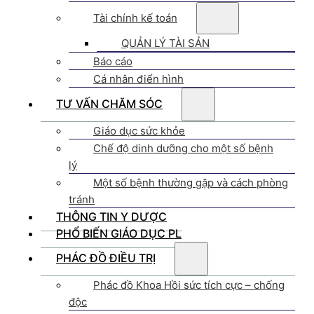
Tài chính kế toán
QUẢN LÝ TÀI SẢN
Báo cáo
Cá nhân điển hình
TƯ VẤN CHĂM SÓC
Giáo dục sức khỏe
Chế độ dinh dưỡng cho một số bệnh
lý
Một số bệnh thường gặp và cách phòng
tránh
THÔNG TIN Y DƯỢC
PHỔ BIẾN GIÁO DỤC PL
PHÁC ĐỒ ĐIỀU TRỊ
Phác đồ Khoa Hồi sức tích cực – chống
độc