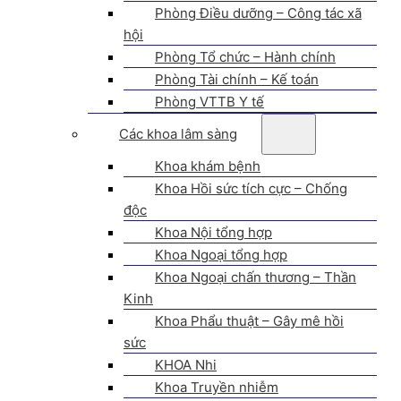
Phòng Điều dưỡng – Công tác xã
hội
Phòng Tổ chức – Hành chính
Phòng Tài chính – Kế toán
Phòng VTTB Y tế
Các khoa lâm sàng
Khoa khám bệnh
Khoa Hồi sức tích cực – Chống
độc
Khoa Nội tổng hợp
Khoa Ngoại tổng hợp
Khoa Ngoại chấn thương – Thần
Kinh
Khoa Phẩu thuật – Gây mê hồi
sức
KHOA Nhi
Khoa Truyền nhiễm