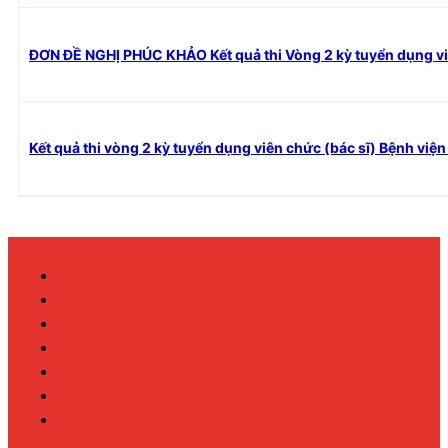
ĐƠN ĐỀ NGHỊ PHÚC KHẢO Kết quả thi Vòng 2 kỳ tuyển dụng v
Kết quả thi vòng 2 kỳ tuyển dụng viên chức (bác sĩ) Bệnh vi