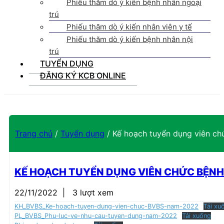
Phiếu thăm dò ý kiến bệnh nhân ngoại
trú
Phiếu thăm dò ý kiến nhân viên y tế
Phiếu thăm dò ý kiến bệnh nhân nội
trú
TUYỂN DỤNG
ĐĂNG KÝ KCB ONLINE
Trang chủ
/
Tuyển dụng
/
Kế hoạch tuyển dụng viên c
KẾ HOẠCH TUYỂN DỤNG VIÊN CHỨC BỆNH
22/11/2022
|
3 lượt xem
KH_BVBS_Ke-hoach-tuyen-dung-vien-chuc-BVBS-nam-2022
Tải xu
PL_BVBS_Phu-luc-ve-nhu-cau-tuyen-dung-nam-2022
Tải xuống