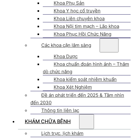
Khoa Phụ Sản
Khoa Y học cổ truyền
Khoa Liên chuyên khoa
Khoa Nội tim mạch – Lão khoa
Khoa Phục Hồi Chức Năng
Các khoa cận lâm sàng
Khoa Dược
Khoa chuẩn đoán hình ảnh – Thăm
dò chức năng
Khoa kiểm soát nhiễm khuẩn
Khoa Xét Nghiệm
Đề án phát triển đến 2025 & Tầm nhìn
đến 2030
Thông tin liên lạc
KHÁM CHỮA BỆNH
Lịch trực, lịch khám