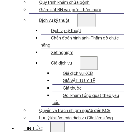
Quy trình khám chữa bệnh
Giám sát BN và người thăm nuôi
Dịch vụ kỹ thuật
Dịch vụ kỹ thuật
Chẩn đoán hình ảnh-Thăm dò chức
năng
Xét nghiệm
Giá dịch vụ
Giá dịch vụ KCB
GIÁ VẬT TƯ Y TẾ
Giá thuốc
Gói khám tổng quát theo yêu
cầu
Quyền và trách nhiệm người đến KCB
Lưu ý khi làm các dịch vụ Cận lâm sàng
TIN TỨC