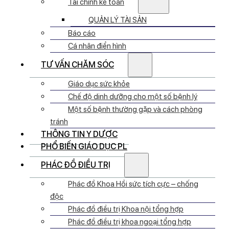
Tài chính kế toán
QUẢN LÝ TÀI SẢN
Báo cáo
Cá nhân điển hình
TƯ VẤN CHĂM SÓC
Giáo dục sức khỏe
Chế độ dinh dưỡng cho một số bệnh lý
Một số bệnh thường gặp và cách phòng
tránh
THÔNG TIN Y DƯỢC
PHỔ BIẾN GIÁO DỤC PL
PHÁC ĐỒ ĐIỀU TRỊ
Phác đồ Khoa Hồi sức tích cực – chống
độc
Phác đồ điều trị Khoa nội tổng hợp
Phác đồ điều trị khoa ngoại tổng hợp