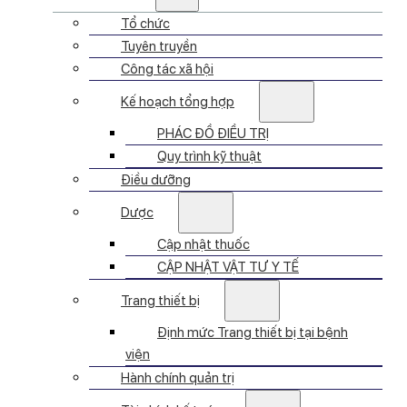
Tổ chức
Tuyên truyền
Công tác xã hội
Kế hoạch tổng hợp
PHÁC ĐỒ ĐIỀU TRỊ
Quy trình kỹ thuật
Điều dưỡng
Dược
Cập nhật thuốc
CẬP NHẬT VẬT TƯ Y TẾ
Trang thiết bị
Định mức Trang thiết bị tại bệnh
viện
Hành chính quản trị