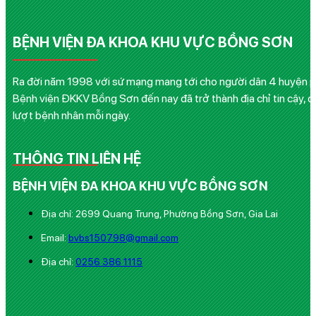
BỆNH VIỆN ĐA KHOA KHU VỰC BỒNG SƠN
Ra đời năm 1998 với sứ mạng mang tới cho người dân 4 huyện phía
Bệnh viện ĐKKV Bồng Sơn đến nay đã trở thành địa chỉ tin cậy, q
lượt bệnh nhân mỗi ngày.
THÔNG TIN LIÊN HỆ
BỆNH VIỆN ĐA KHOA KHU VỰC BỒNG SƠN
Địa chỉ: 2699 Quang Trung, Phường Bồng Sơn, Gia Lai
Email:
bvbs150798@gmail.com
Địa chỉ:
0256 386 1115