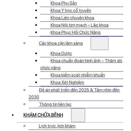
Khoa Phụ Sản
Khoa Y học cổ truyền
Khoa Liên chuyên khoa
Khoa Nội tim mạch – Lão khoa
Khoa Phục Hồi Chức Năng
Các khoa cận lâm sàng
Khoa Dược
Khoa chuẩn đoán hình ảnh – Thăm dò
chức năng
Khoa kiểm soát nhiễm khuẩn
Khoa Xét Nghiệm
Đề án phát triển đến 2025 & Tầm nhìn đến
2030
Thông tin liên lạc
KHÁM CHỮA BỆNH
Lịch trực, lịch khám