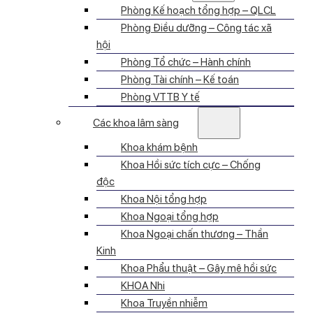
Phòng Kế hoạch tổng hợp – QLCL
Phòng Điều dưỡng – Công tác xã
hội
Phòng Tổ chức – Hành chính
Phòng Tài chính – Kế toán
Phòng VTTB Y tế
Các khoa lâm sàng
Khoa khám bệnh
Khoa Hồi sức tích cực – Chống
độc
Khoa Nội tổng hợp
Khoa Ngoại tổng hợp
Khoa Ngoại chấn thương – Thần
Kinh
Khoa Phẩu thuật – Gây mê hồi sức
KHOA Nhi
Khoa Truyền nhiễm