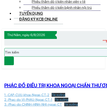
Phiếu thăm dò ý kiến nhân viên y tế
Phiếu thăm dò ý kiến bệnh nhân nội trú
TUYỂN DỤNG
ĐĂNG KÝ KCB ONLINE
Thứ Năm, ngày 6/8/2026
““NGÀY C
Tìm
kiếm
PHÁC ĐỒ ĐIỀU TRỊ KHOA NGOẠI CHẤN THƯ
1.-CAP-CUU-khoa-Ngoai-CT-2
Tải xuống
2.-Phac-do-VI-PHAU-Ngoai-CT-1
Tải xuống
3.-Phac-do-CHINH-HINH-NHI-ngoai-CT
Tải xuống