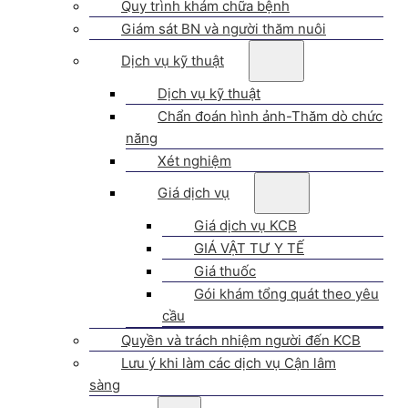
Quy trình khám chữa bệnh
Giám sát BN và người thăm nuôi
Dịch vụ kỹ thuật
Dịch vụ kỹ thuật
Chẩn đoán hình ảnh-Thăm dò chức
năng
Xét nghiệm
Giá dịch vụ
Giá dịch vụ KCB
GIÁ VẬT TƯ Y TẾ
Giá thuốc
Gói khám tổng quát theo yêu
cầu
Quyền và trách nhiệm người đến KCB
Lưu ý khi làm các dịch vụ Cận lâm
sàng