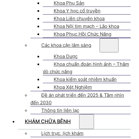
Khoa Phụ Sản
Khoa Y học cổ truyền
Khoa Liên chuyên khoa
Khoa Nội tim mạch – Lão khoa
Khoa Phục Hồi Chức Năng
Các khoa cận lâm sàng
Khoa Dược
Khoa chuẩn đoán hình ảnh – Thăm
dò chức năng
Khoa kiểm soát nhiễm khuẩn
Khoa Xét Nghiệm
Đề án phát triển đến 2025 & Tầm nhìn
đến 2030
Thông tin liên lạc
KHÁM CHỮA BỆNH
Lịch trực, lịch khám