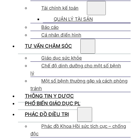
Tài chính kế toán
QUẢN LÝ TÀI SẢN
Báo cáo
Cá nhân điển hình
TƯ VẤN CHĂM SÓC
Giáo dục sức khỏe
Chế độ dinh dưỡng cho một số bệnh
lý
Một số bệnh thường gặp và cách phòng
tránh
THÔNG TIN Y DƯỢC
PHỔ BIẾN GIÁO DỤC PL
PHÁC ĐỒ ĐIỀU TRỊ
Phác đồ Khoa Hồi sức tích cực – chống
độc