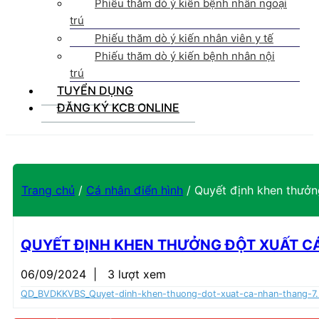
Phiếu thăm dò ý kiến bệnh nhân ngoại
trú
Phiếu thăm dò ý kiến nhân viên y tế
Phiếu thăm dò ý kiến bệnh nhân nội
trú
TUYỂN DỤNG
ĐĂNG KÝ KCB ONLINE
Trang chủ
/
Cá nhân điển hình
/
Quyết định khen thưởn
QUYẾT ĐỊNH KHEN THƯỞNG ĐỘT XUẤT CÁ
06/09/2024
|
3 lượt xem
QD_BVDKKVBS_Quyet-dinh-khen-thuong-dot-xuat-ca-nhan-thang-7