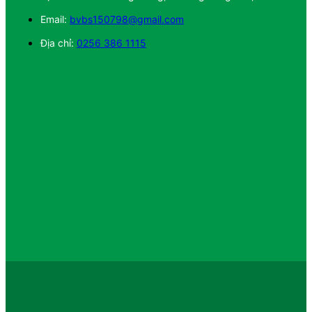
Email:
bvbs150798@gmail.com
Địa chỉ:
0256 386 1115