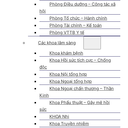
Phòng Điều dưỡng – Công tác xã
hội
Phòng Tổ chức – Hành chính
Phòng Tài chính – Kế toán
Phòng VTTB Y tế
Các khoa lâm sàng
Khoa khám bệnh
Khoa Hồi sức tích cực – Chống
độc
Khoa Nội tổng hợp
Khoa Ngoại tổng hợp
Khoa Ngoại chấn thương – Thần
Kinh
Khoa Phẩu thuật – Gây mê hồi
sức
KHOA Nhi
Khoa Truyền nhiễm