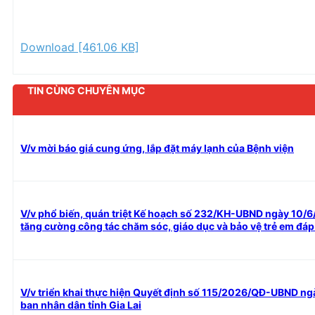
Download [461.06 KB]
TIN CÙNG CHUYÊN MỤC
V/v mời báo giá cung ứng, lắp đặt máy lạnh của Bệnh viện
V/v phổ biến, quán triệt Kế hoạch số 232/KH-UBND ngày 10/6/
tăng cường công tác chăm sóc, giáo dục và bảo vệ trẻ em đáp 
V/v triển khai thực hiện Quyết định số 115/2026/QĐ-UBND n
ban nhân dân tỉnh Gia Lai