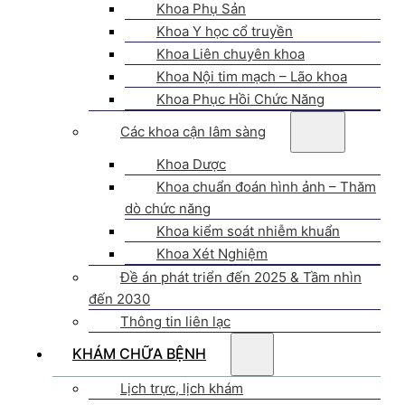
Khoa Phụ Sản
Khoa Y học cổ truyền
Khoa Liên chuyên khoa
Khoa Nội tim mạch – Lão khoa
Khoa Phục Hồi Chức Năng
Các khoa cận lâm sàng
Khoa Dược
Khoa chuẩn đoán hình ảnh – Thăm
dò chức năng
Khoa kiểm soát nhiễm khuẩn
Khoa Xét Nghiệm
Đề án phát triển đến 2025 & Tầm nhìn
đến 2030
Thông tin liên lạc
KHÁM CHỮA BỆNH
Lịch trực, lịch khám