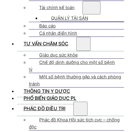
Tài chính kế toán
QUẢN LÝ TÀI SẢN
Báo cáo
Cá nhân điển hình
TƯ VẤN CHĂM SÓC
Giáo dục sức khỏe
Chế độ dinh dưỡng cho một số bệnh
lý
Một số bệnh thường gặp và cách phòng
tránh
THÔNG TIN Y DƯỢC
PHỔ BIẾN GIÁO DỤC PL
PHÁC ĐỒ ĐIỀU TRỊ
Phác đồ Khoa Hồi sức tích cực – chống
độc