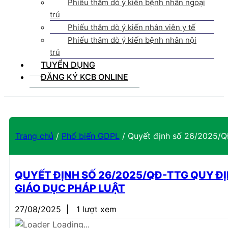
Phiếu thăm dò ý kiến bệnh nhân ngoại
trú
Phiếu thăm dò ý kiến nhân viên y tế
Phiếu thăm dò ý kiến bệnh nhân nội
trú
TUYỂN DỤNG
ĐĂNG KÝ KCB ONLINE
Trang chủ
/
Phổ biến GDPL
/
Quyết định số 26/2025/QĐ
QUYẾT ĐỊNH SỐ 26/2025/QĐ-TTG QUY ĐỊ
GIÁO DỤC PHÁP LUẬT
27/08/2025
|
1 lượt xem
Loading...