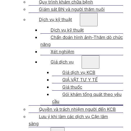
Quy trình khám chữa bệnh
Giám sát BN và người thăm nuôi
Dịch vụ kỹ thuật
Dịch vụ kỹ thuật
Chẩn đoán hình ảnh-Thăm dò chức
năng
Xét nghiệm
Giá dịch vụ
Giá dịch vụ KCB
GIÁ VẬT TƯ Y TẾ
Giá thuốc
Gói khám tổng quát theo yêu
cầu
Quyền và trách nhiệm người đến KCB
Lưu ý khi làm các dịch vụ Cận lâm
sàng