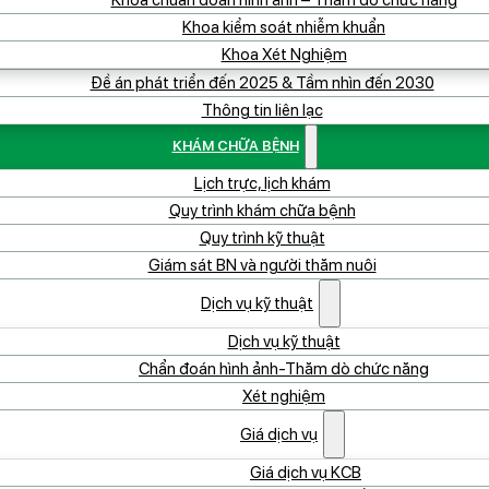
Khoa chuẩn đoán hình ảnh – Thăm dò chức năng
Khoa kiểm soát nhiễm khuẩn
Khoa Xét Nghiệm
Đề án phát triển đến 2025 & Tầm nhìn đến 2030
Thông tin liên lạc
KHÁM CHỮA BỆNH
Lịch trực, lịch khám
Quy trình khám chữa bệnh
Quy trình kỹ thuật
Giám sát BN và người thăm nuôi
Dịch vụ kỹ thuật
Dịch vụ kỹ thuật
Chẩn đoán hình ảnh-Thăm dò chức năng
Xét nghiệm
Giá dịch vụ
Giá dịch vụ KCB