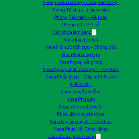
Phòng Điều dưỡng – Công tác xã hội
Phòng Tổ chức – Hành chính
Phòng Tài chính – Kế toán
Phòng VTTB Y tế
Các khoa lâm sàng
Khoa khám bệnh
Khoa Hồi sức tích cực – Chống độc
Khoa Nội tổng hợp
Khoa Ngoại tổng hợp
Khoa Ngoại chấn thương – Thần Kinh
Khoa Phẩu thuật – Gây mê hồi sức
KHOA NHI
Khoa Truyền nhiễm
Khoa Phụ Sản
Khoa Y học cổ truyền
Khoa Liên chuyên khoa
Khoa Nội tim mạch – Lão khoa
Khoa Phục Hồi Chức Năng
Các khoa cận lâm sàng