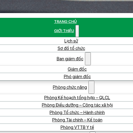
TRANG CHỦ
GIỚI THIỆU
Lịch sử
Sơ đồ tổ chức
Ban giám đốc
Giám đốc
Phó giám đốc
Phòng chức năng
Phòng Kế hoạch tổng hợp – QLCL
Phòng Điều dưỡng – Công tác xã hội
Phòng Tổ chức – Hành chính
Phòng Tài chính – Kế toán
Phòng VTTB Y tế