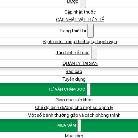
Dược
Cập nhật thuốc
CẬP NHẬT VẬT TƯ Y TẾ
Trang thiết bị
Định mức Trang thiết bị tại bệnh viện
Tài chính kế toán
QUẢN LÝ TÀI SẢN
Báo cáo
Tuyển dụng
TƯ VẤN CHĂM SÓC
Giáo dục sức khỏe
Chế độ dinh dưỡng cho một số bệnh lý
Một số bệnh thường gặp và cách phòng tránh
MUA SẮM
Mua sắm