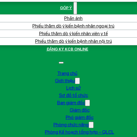
GÓP Ý
Phản ánh
Phiếu thăm dò ý kiến bệnh nhân ngoại trú
Phiếu thăm dò ý kiến nhân viên y tế
Phiếu thăm dò ý kiến bệnh nhân nội trú
ĐĂNG KÝ KCB ONLINE
Trang chủ
Giới thiệu
Lịch sử
Sơ đồ tổ chức
Ban giám đốc
Giám đốc
Phó giám đốc
Phòng chức năng
Phòng Kế hoạch tổng hợp – QLCL