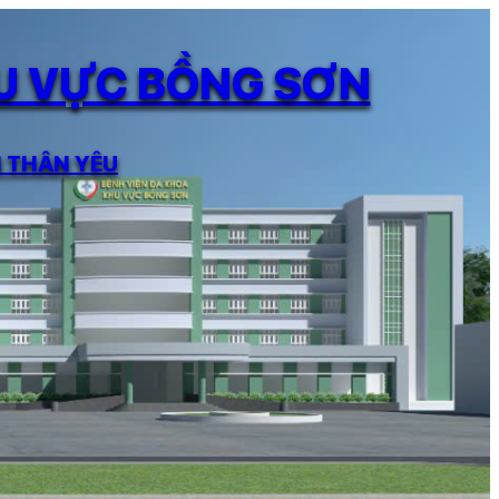
HU VỰC BỒNG SƠN
N THÂN YÊU