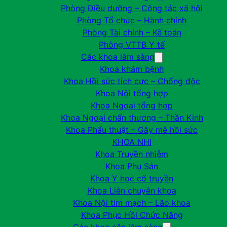
Phòng Điều dưỡng – Công tác xã hội
Phòng Tổ chức – Hành chính
Phòng Tài chính – Kế toán
Phòng VTTB Y tế
Các khoa lâm sàng
Khoa khám bệnh
Khoa Hồi sức tích cực – Chống độc
Khoa Nội tổng hợp
Khoa Ngoại tổng hợp
Khoa Ngoại chấn thương – Thần Kinh
Khoa Phẩu thuật – Gây mê hồi sức
KHOA NHI
Khoa Truyền nhiễm
Khoa Phụ Sản
Khoa Y học cổ truyền
Khoa Liên chuyên khoa
Khoa Nội tim mạch – Lão khoa
Khoa Phục Hồi Chức Năng