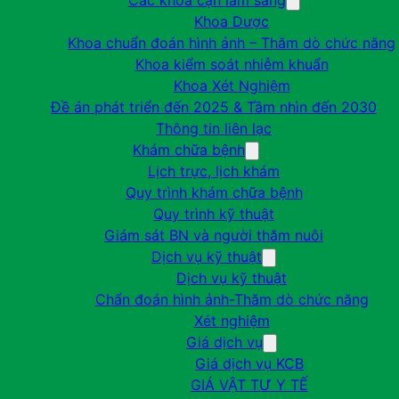
Các khoa cận lâm sàng
Khoa Dược
Khoa chuẩn đoán hình ảnh – Thăm dò chức năng
Khoa kiểm soát nhiễm khuẩn
Khoa Xét Nghiệm
Đề án phát triển đến 2025 & Tầm nhìn đến 2030
Thông tin liên lạc
Khám chữa bệnh
Lịch trực, lịch khám
Quy trình khám chữa bệnh
Quy trình kỹ thuật
Giám sát BN và người thăm nuôi
Dịch vụ kỹ thuật
Dịch vụ kỹ thuật
Chẩn đoán hình ảnh-Thăm dò chức năng
Xét nghiệm
Giá dịch vụ
Giá dịch vụ KCB
GIÁ VẬT TƯ Y TẾ