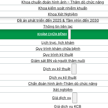
Khoa chuẩn đoán hình ảnh – Thăm dò chức năng
Khoa kiểm soát nhiễm khuẩn
Khoa Xét Nghiệm
Đề án phát triển đến 2025 & Tầm nhìn đến 2030
Thông tin liên lạc
KHÁM CHỮA BỆNH
Lịch trực, lịch khám
Quy trình khám chữa bệnh
Quy trình kỹ thuật
Giám sát BN và người thăm nuôi
Dịch vụ kỹ thuật
Dịch vụ kỹ thuật
Chẩn đoán hình ảnh-Thăm dò chức năng
Xét nghiệm
Giá dịch vụ
Giá dịch vụ KCB