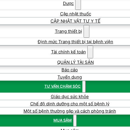
Dược
Cập nhật thuốc
CẬP NHẬT VẬT TƯ Y TẾ
Trang thiết bị
Định mức Trang thiết bị tại bệnh viện
Tài chính kế toán
QUẢN LÝ TÀI SẢN
Báo cáo
Tuyển dụng
TƯ VẤN CHĂM SÓC
Giáo dục sức khỏe
Chế độ dinh dưỡng cho một số bệnh lý
Một số bệnh thường gặp và cách phòng tránh
MUA SẮM