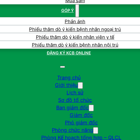
Mua sắm
GÓP Ý
Phản ánh
Phiếu thăm dò ý kiến bệnh nhân ngoại trú
Phiếu thăm dò ý kiến nhân viên y tế
Phiếu thăm dò ý kiến bệnh nhân nội trú
ĐĂNG KÝ KCB ONLINE
Trang chủ
Giới thiệu
Lịch sử
Sơ đồ tổ chức
Ban giám đốc
Giám đốc
Phó giám đốc
Phòng chức năng
Phòng Kế hoạch tổng hợp – QLCL