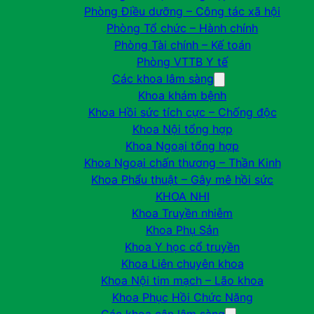
Phòng Điều dưỡng – Công tác xã hội
Phòng Tổ chức – Hành chính
Phòng Tài chính – Kế toán
Phòng VTTB Y tế
Các khoa lâm sàng
Khoa khám bệnh
Khoa Hồi sức tích cực – Chống độc
Khoa Nội tổng hợp
Khoa Ngoại tổng hợp
Khoa Ngoại chấn thương – Thần Kinh
Khoa Phẩu thuật – Gây mê hồi sức
KHOA NHI
Khoa Truyền nhiễm
Khoa Phụ Sản
Khoa Y học cổ truyền
Khoa Liên chuyên khoa
Khoa Nội tim mạch – Lão khoa
Khoa Phục Hồi Chức Năng