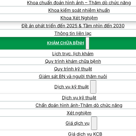
Khoa chuẩn đoán hình ảnh – Thăm dò chức năng
Khoa kiểm soát nhiễm khuẩn
Khoa Xét Nghiệm
Đề án phát triển đến 2025 & Tầm nhìn đến 2030
Thông tin liên lạc
KHÁM CHỮA BỆNH
Lịch trực, lịch khám
Quy trình khám chữa bệnh
Quy trình kỹ thuật
Giám sát BN và người thăm nuôi
Dịch vụ kỹ thuật
Dịch vụ kỹ thuật
Chẩn đoán hình ảnh-Thăm dò chức năng
Xét nghiệm
Giá dịch vụ
Giá dịch vụ KCB