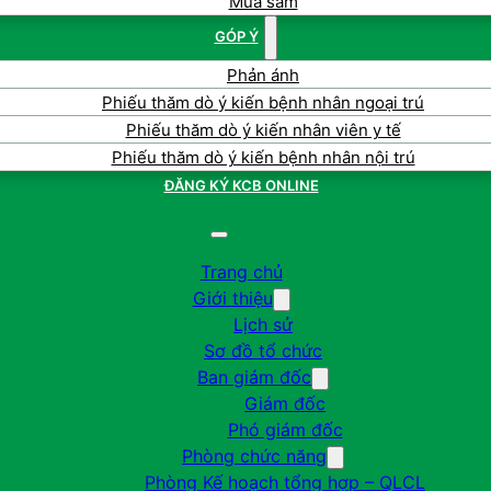
Mua sắm
GÓP Ý
Phản ánh
Phiếu thăm dò ý kiến bệnh nhân ngoại trú
Phiếu thăm dò ý kiến nhân viên y tế
Phiếu thăm dò ý kiến bệnh nhân nội trú
ĐĂNG KÝ KCB ONLINE
Trang chủ
Giới thiệu
Lịch sử
Sơ đồ tổ chức
Ban giám đốc
Giám đốc
Phó giám đốc
Phòng chức năng
Phòng Kế hoạch tổng hợp – QLCL