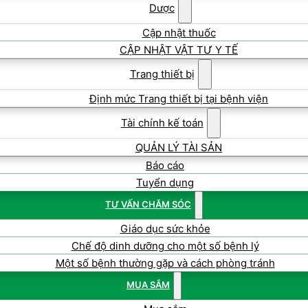
Dược
Cập nhật thuốc
CẬP NHẬT VẬT TƯ Y TẾ
Trang thiết bị
Định mức Trang thiết bị tại bệnh viện
Tài chính kế toán
QUẢN LÝ TÀI SẢN
Báo cáo
Tuyển dụng
TƯ VẤN CHĂM SÓC
Giáo dục sức khỏe
Chế độ dinh dưỡng cho một số bệnh lý
Một số bệnh thường gặp và cách phòng tránh
MUA SẮM