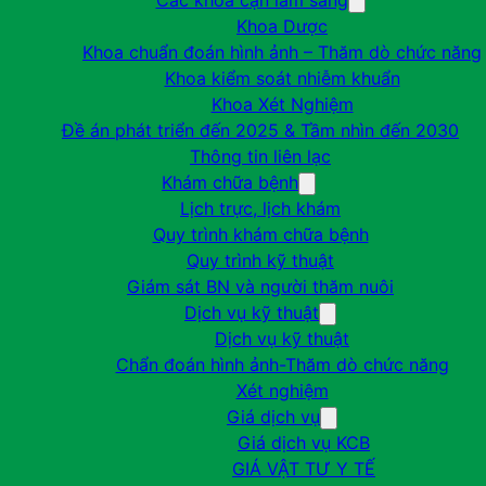
Các khoa cận lâm sàng
Khoa Dược
Khoa chuẩn đoán hình ảnh – Thăm dò chức năng
Khoa kiểm soát nhiễm khuẩn
Khoa Xét Nghiệm
Đề án phát triển đến 2025 & Tầm nhìn đến 2030
Thông tin liên lạc
Khám chữa bệnh
Lịch trực, lịch khám
Quy trình khám chữa bệnh
Quy trình kỹ thuật
Giám sát BN và người thăm nuôi
Dịch vụ kỹ thuật
Dịch vụ kỹ thuật
Chẩn đoán hình ảnh-Thăm dò chức năng
Xét nghiệm
Giá dịch vụ
Giá dịch vụ KCB
GIÁ VẬT TƯ Y TẾ