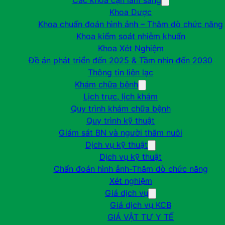
Các khoa cận lâm sàng
Khoa Dược
Khoa chuẩn đoán hình ảnh – Thăm dò chức năng
Khoa kiểm soát nhiễm khuẩn
Khoa Xét Nghiệm
Đề án phát triển đến 2025 & Tầm nhìn đến 2030
Thông tin liên lạc
Khám chữa bệnh
Lịch trực, lịch khám
Quy trình khám chữa bệnh
Quy trình kỹ thuật
Giám sát BN và người thăm nuôi
Dịch vụ kỹ thuật
Dịch vụ kỹ thuật
Chẩn đoán hình ảnh-Thăm dò chức năng
Xét nghiệm
Giá dịch vụ
Giá dịch vụ KCB
GIÁ VẬT TƯ Y TẾ