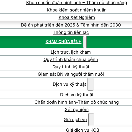
Khoa chuẩn đoán hình ảnh – Thăm dò chức năng
Khoa kiểm soát nhiễm khuẩn
Khoa Xét Nghiệm
Đề án phát triển đến 2025 & Tầm nhìn đến 2030
Thông tin liên lạc
KHÁM CHỮA BỆNH
Lịch trực, lịch khám
Quy trình khám chữa bệnh
Quy trình kỹ thuật
Giám sát BN và người thăm nuôi
Dịch vụ kỹ thuật
Dịch vụ kỹ thuật
Chẩn đoán hình ảnh-Thăm dò chức năng
Xét nghiệm
Giá dịch vụ
Giá dịch vụ KCB