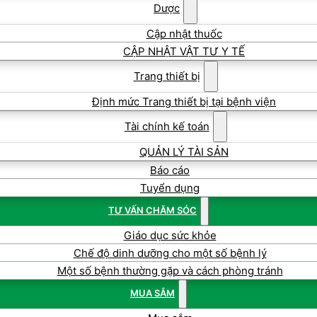
Dược
Cập nhật thuốc
CẬP NHẬT VẬT TƯ Y TẾ
Trang thiết bị
Định mức Trang thiết bị tại bệnh viện
Tài chính kế toán
QUẢN LÝ TÀI SẢN
Báo cáo
Tuyển dụng
TƯ VẤN CHĂM SÓC
Giáo dục sức khỏe
Chế độ dinh dưỡng cho một số bệnh lý
Một số bệnh thường gặp và cách phòng tránh
MUA SẮM