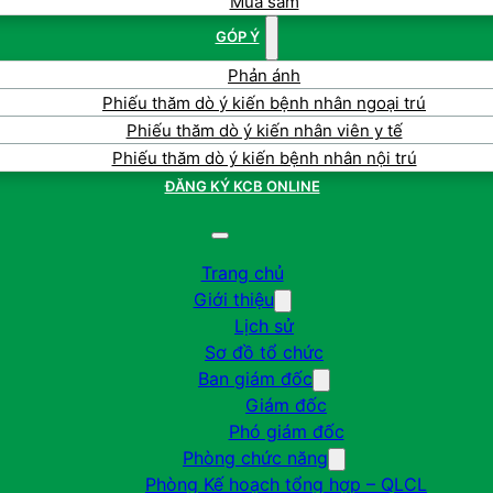
Mua sắm
GÓP Ý
Phản ánh
Phiếu thăm dò ý kiến bệnh nhân ngoại trú
Phiếu thăm dò ý kiến nhân viên y tế
Phiếu thăm dò ý kiến bệnh nhân nội trú
ĐĂNG KÝ KCB ONLINE
Trang chủ
Giới thiệu
Lịch sử
Sơ đồ tổ chức
Ban giám đốc
Giám đốc
Phó giám đốc
Phòng chức năng
Phòng Kế hoạch tổng hợp – QLCL