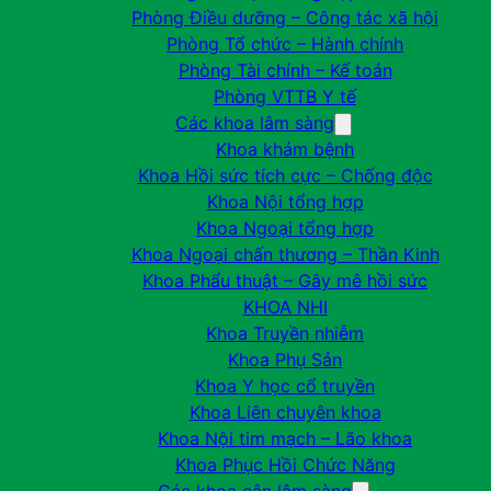
Phòng Điều dưỡng – Công tác xã hội
Phòng Tổ chức – Hành chính
Phòng Tài chính – Kế toán
Phòng VTTB Y tế
Các khoa lâm sàng
Khoa khám bệnh
Khoa Hồi sức tích cực – Chống độc
Khoa Nội tổng hợp
Khoa Ngoại tổng hợp
Khoa Ngoại chấn thương – Thần Kinh
Khoa Phẩu thuật – Gây mê hồi sức
KHOA NHI
Khoa Truyền nhiễm
Khoa Phụ Sản
Khoa Y học cổ truyền
Khoa Liên chuyên khoa
Khoa Nội tim mạch – Lão khoa
Khoa Phục Hồi Chức Năng