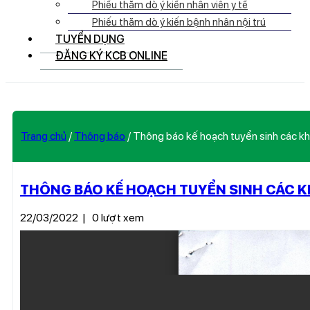
Phiếu thăm dò ý kiến nhân viên y tế
Phiếu thăm dò ý kiến bệnh nhân nội trú
TUYỂN DỤNG
ĐĂNG KÝ KCB ONLINE
Trang chủ
/
Thông báo
/
Thông báo kế hoạch tuyển sinh các k
THÔNG BÁO KẾ HOẠCH TUYỂN SINH CÁC 
22/03/2022
|
0 lượt xem