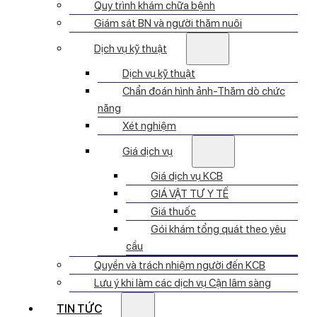
Quy trình khám chữa bệnh
Giám sát BN và người thăm nuôi
Dịch vụ kỹ thuật
Dịch vụ kỹ thuật
Chẩn đoán hình ảnh-Thăm dò chức
năng
Xét nghiệm
Giá dịch vụ
Giá dịch vụ KCB
GIÁ VẬT TƯ Y TẾ
Giá thuốc
Gói khám tổng quát theo yêu
cầu
Quyền và trách nhiệm người đến KCB
Lưu ý khi làm các dịch vụ Cận lâm sàng
TIN TỨC