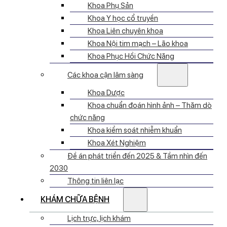
Khoa Phụ Sản
Khoa Y học cổ truyền
Khoa Liên chuyên khoa
Khoa Nội tim mạch – Lão khoa
Khoa Phục Hồi Chức Năng
Các khoa cận lâm sàng
Khoa Dược
Khoa chuẩn đoán hình ảnh – Thăm dò
chức năng
Khoa kiểm soát nhiễm khuẩn
Khoa Xét Nghiệm
Đề án phát triển đến 2025 & Tầm nhìn đến
2030
Thông tin liên lạc
KHÁM CHỮA BỆNH
Lịch trực, lịch khám