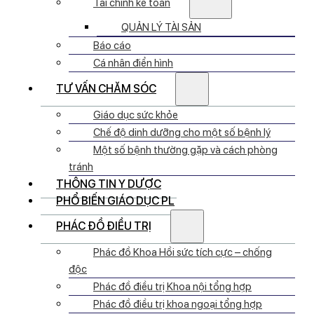
Tài chính kế toán
QUẢN LÝ TÀI SẢN
Báo cáo
Cá nhân điển hình
TƯ VẤN CHĂM SÓC
Giáo dục sức khỏe
Chế độ dinh dưỡng cho một số bệnh lý
Một số bệnh thường gặp và cách phòng
tránh
THÔNG TIN Y DƯỢC
PHỔ BIẾN GIÁO DỤC PL
PHÁC ĐỒ ĐIỀU TRỊ
Phác đồ Khoa Hồi sức tích cực – chống
độc
Phác đồ điều trị Khoa nội tổng hợp
Phác đồ điều trị khoa ngoại tổng hợp