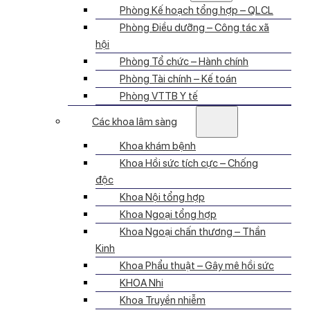
Phòng Kế hoạch tổng hợp – QLCL
Phòng Điều dưỡng – Công tác xã
hội
Phòng Tổ chức – Hành chính
Phòng Tài chính – Kế toán
Phòng VTTB Y tế
Các khoa lâm sàng
Khoa khám bệnh
Khoa Hồi sức tích cực – Chống
độc
Khoa Nội tổng hợp
Khoa Ngoại tổng hợp
Khoa Ngoại chấn thương – Thần
Kinh
Khoa Phẩu thuật – Gây mê hồi sức
KHOA Nhi
Khoa Truyền nhiễm