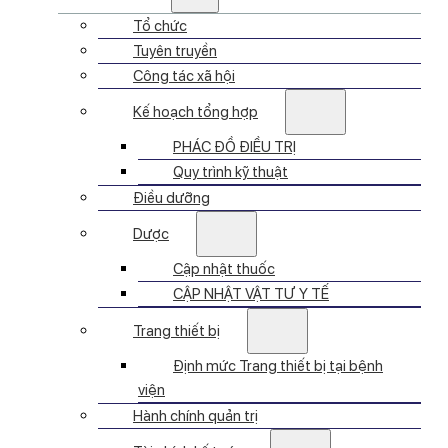
Tổ chức
Tuyên truyền
Công tác xã hội
Kế hoạch tổng hợp
PHÁC ĐỒ ĐIỀU TRỊ
Quy trình kỹ thuật
Điều dưỡng
Dược
Cập nhật thuốc
CẬP NHẬT VẬT TƯ Y TẾ
Trang thiết bị
Định mức Trang thiết bị tại bệnh
viện
Hành chính quản trị