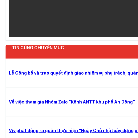
TIN CÙNG CHUYÊN MỤC
Lễ Công bố và trao quyết định giao nhiệm vụ phụ trách, quản 
Về việc tham gia Nhóm Zalo “Kênh ANTT khu phố An Đông”
V/v phát động ra quân thực hiện “Ngày Chủ nhật xây dựng 