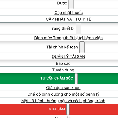
Dược
Cập nhật thuốc
CẬP NHẬT VẬT TƯ Y TẾ
Trang thiết bị
Định mức Trang thiết bị tại bệnh viện
Tài chính kế toán
QUẢN LÝ TÀI SẢN
Báo cáo
Tuyển dụng
TƯ VẤN CHĂM SÓC
Giáo dục sức khỏe
Chế độ dinh dưỡng cho một số bệnh lý
Một số bệnh thường gặp và cách phòng tránh
MUA SẮM