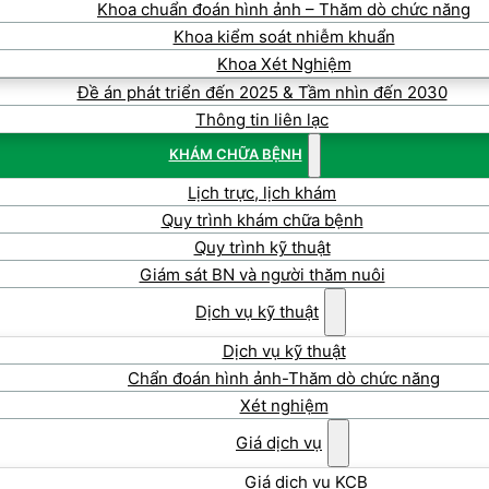
Khoa chuẩn đoán hình ảnh – Thăm dò chức năng
Khoa kiểm soát nhiễm khuẩn
Khoa Xét Nghiệm
Đề án phát triển đến 2025 & Tầm nhìn đến 2030
Thông tin liên lạc
KHÁM CHỮA BỆNH
Lịch trực, lịch khám
Quy trình khám chữa bệnh
Quy trình kỹ thuật
Giám sát BN và người thăm nuôi
Dịch vụ kỹ thuật
Dịch vụ kỹ thuật
Chẩn đoán hình ảnh-Thăm dò chức năng
Xét nghiệm
Giá dịch vụ
Giá dịch vụ KCB