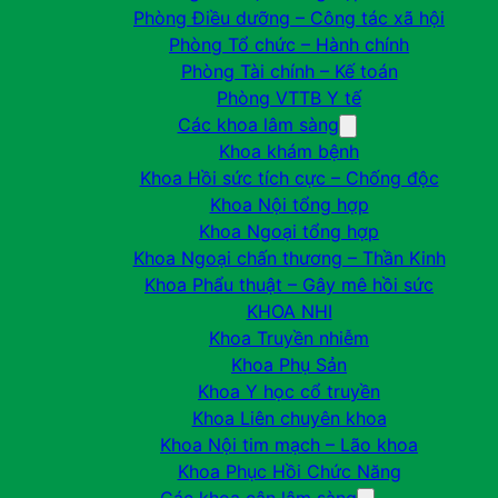
Phòng Điều dưỡng – Công tác xã hội
Phòng Tổ chức – Hành chính
Phòng Tài chính – Kế toán
Phòng VTTB Y tế
Các khoa lâm sàng
Khoa khám bệnh
Khoa Hồi sức tích cực – Chống độc
Khoa Nội tổng hợp
Khoa Ngoại tổng hợp
Khoa Ngoại chấn thương – Thần Kinh
Khoa Phẩu thuật – Gây mê hồi sức
KHOA NHI
Khoa Truyền nhiễm
Khoa Phụ Sản
Khoa Y học cổ truyền
Khoa Liên chuyên khoa
Khoa Nội tim mạch – Lão khoa
Khoa Phục Hồi Chức Năng