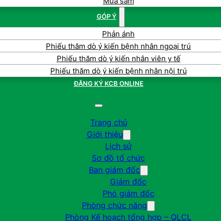
Mua sắm
GÓP Ý
Phản ánh
Phiếu thăm dò ý kiến bệnh nhân ngoại trú
Phiếu thăm dò ý kiến nhân viên y tế
Phiếu thăm dò ý kiến bệnh nhân nội trú
ĐĂNG KÝ KCB ONLINE
Trang chủ
Giới thiệu
Lịch sử
Sơ đồ tổ chức
Ban giám đốc
Giám đốc
Phó giám đốc
Phòng chức năng
Phòng Kế hoạch tổng hợp – QLCL