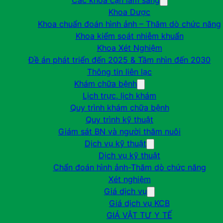
Các khoa cận lâm sàng
Khoa Dược
Khoa chuẩn đoán hình ảnh – Thăm dò chức năng
Khoa kiểm soát nhiễm khuẩn
Khoa Xét Nghiệm
Đề án phát triển đến 2025 & Tầm nhìn đến 2030
Thông tin liên lạc
Khám chữa bệnh
Lịch trực, lịch khám
Quy trình khám chữa bệnh
Quy trình kỹ thuật
Giám sát BN và người thăm nuôi
Dịch vụ kỹ thuật
Dịch vụ kỹ thuật
Chẩn đoán hình ảnh-Thăm dò chức năng
Xét nghiệm
Giá dịch vụ
Giá dịch vụ KCB
GIÁ VẬT TƯ Y TẾ