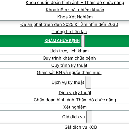
Khoa chuẩn đoán hình ảnh – Thăm dò chức năng
Khoa kiểm soát nhiễm khuẩn
Khoa Xét Nghiệm
Đề án phát triển đến 2025 & Tầm nhìn đến 2030
Thông tin liên lạc
KHÁM CHỮA BỆNH
Lịch trực, lịch khám
Quy trình khám chữa bệnh
Quy trình kỹ thuật
Giám sát BN và người thăm nuôi
Dịch vụ kỹ thuật
Dịch vụ kỹ thuật
Chẩn đoán hình ảnh-Thăm dò chức năng
Xét nghiệm
Giá dịch vụ
Giá dịch vụ KCB