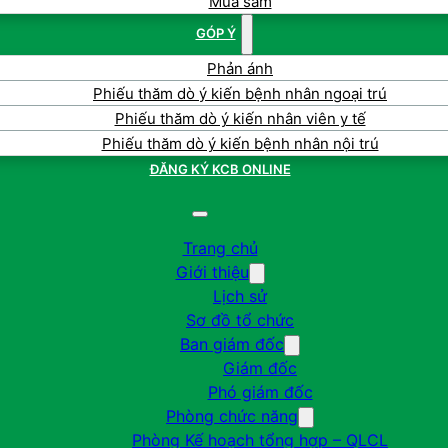
Mua sắm
GÓP Ý
Phản ánh
Phiếu thăm dò ý kiến bệnh nhân ngoại trú
Phiếu thăm dò ý kiến nhân viên y tế
Phiếu thăm dò ý kiến bệnh nhân nội trú
ĐĂNG KÝ KCB ONLINE
Trang chủ
Giới thiệu
Lịch sử
Sơ đồ tổ chức
Ban giám đốc
Giám đốc
Phó giám đốc
Phòng chức năng
Phòng Kế hoạch tổng hợp – QLCL