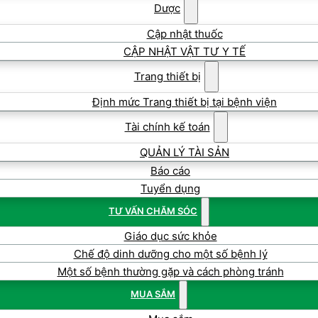
Dược
Cập nhật thuốc
CẬP NHẬT VẬT TƯ Y TẾ
Trang thiết bị
Định mức Trang thiết bị tại bệnh viện
Tài chính kế toán
QUẢN LÝ TÀI SẢN
Báo cáo
Tuyển dụng
TƯ VẤN CHĂM SÓC
Giáo dục sức khỏe
Chế độ dinh dưỡng cho một số bệnh lý
Một số bệnh thường gặp và cách phòng tránh
MUA SẮM