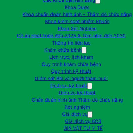
Các khoa cận lâm sàng
Khoa Dược
Khoa chuẩn đoán hình ảnh – Thăm dò chức năng
Khoa kiểm soát nhiễm khuẩn
Khoa Xét Nghiệm
Đề án phát triển đến 2025 & Tầm nhìn đến 2030
Thông tin liên lạc
Khám chữa bệnh
Lịch trực, lịch khám
Quy trình khám chữa bệnh
Quy trình kỹ thuật
Giám sát BN và người thăm nuôi
Dịch vụ kỹ thuật
Dịch vụ kỹ thuật
Chẩn đoán hình ảnh-Thăm dò chức năng
Xét nghiệm
Giá dịch vụ
Giá dịch vụ KCB
GIÁ VẬT TƯ Y TẾ