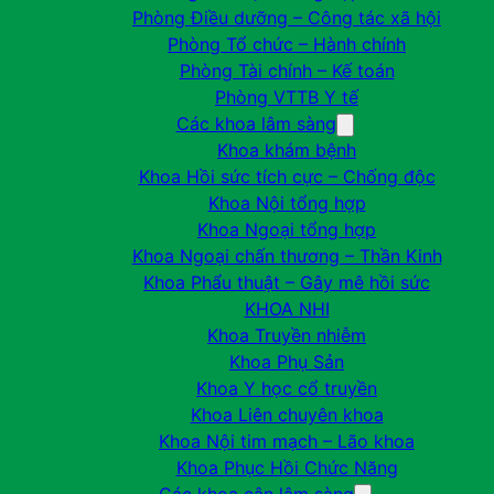
Phòng Điều dưỡng – Công tác xã hội
Phòng Tổ chức – Hành chính
Phòng Tài chính – Kế toán
Phòng VTTB Y tế
Các khoa lâm sàng
Khoa khám bệnh
Khoa Hồi sức tích cực – Chống độc
Khoa Nội tổng hợp
Khoa Ngoại tổng hợp
Khoa Ngoại chấn thương – Thần Kinh
Khoa Phẩu thuật – Gây mê hồi sức
KHOA NHI
Khoa Truyền nhiễm
Khoa Phụ Sản
Khoa Y học cổ truyền
Khoa Liên chuyên khoa
Khoa Nội tim mạch – Lão khoa
Khoa Phục Hồi Chức Năng