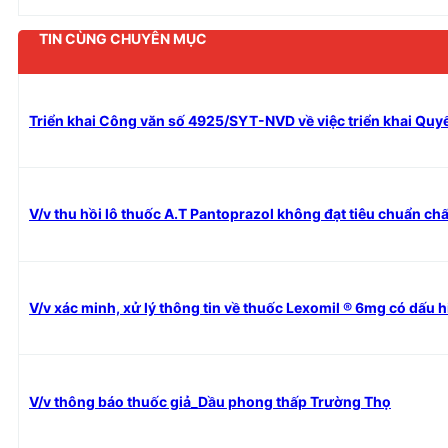
TIN CÙNG CHUYÊN MỤC
Triển khai Công văn số 4925/SYT-NVD về việc triển khai Quyết
V/v thu hồi lô thuốc A.T Pantoprazol không đạt tiêu chuẩn ch
V/v xác minh, xử lý thông tin về thuốc Lexomil ® 6mg có dấu 
V/v thông báo thuốc giả_Dầu phong thấp Trường Thọ