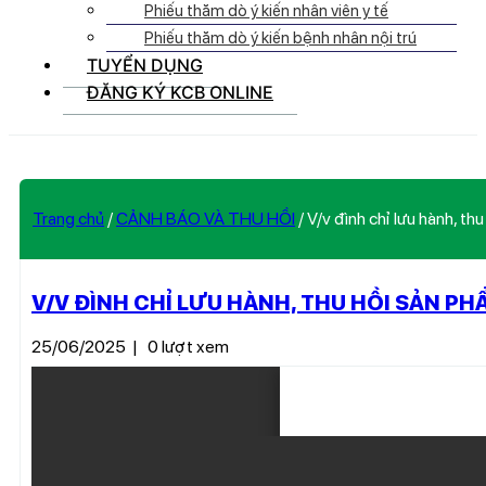
Phiếu thăm dò ý kiến nhân viên y tế
Phiếu thăm dò ý kiến bệnh nhân nội trú
TUYỂN DỤNG
ĐĂNG KÝ KCB ONLINE
Trang chủ
/
CẢNH BÁO VÀ THU HỒI
/
V/v đình chỉ lưu hành, 
V/V ĐÌNH CHỈ LƯU HÀNH, THU HỒI SẢN P
25/06/2025
|
0 lượt xem