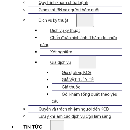
Quy trình khám chữa bệnh
Giám sát BN và người thăm nuôi
Dịch vụ kỹ thuật
Dịch vụ kỹ thuật
Chẩn đoán hình ảnh-Thăm dò chức
năng
Xét nghiệm
Giá dịch vụ
Giá dịch vụ KCB
GIÁ VẬT TƯ Y TẾ
Giá thuốc
Gói khám tổng quát theo yêu
cầu
Quyền và trách nhiệm người đến KCB
Lưu ý khi làm các dịch vụ Cận lâm sàng
TIN TỨC