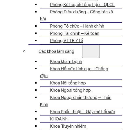
Phòng Kế hoạch tổng hợp – QLCL
Phòng Điều dưỡng – Công tác xã
hội
Phòng Tổ chức – Hành chính
Phòng Tài chính – Kế toán
Phòng VTTB Y tế
Các khoa lâm sàng
Khoa khám bệnh
Khoa Hồi sức tích cực – Chống
độc
Khoa Nội tổng hợp
Khoa Ngoại tổng hợp
Khoa Ngoại chấn thương – Thần
Kinh
Khoa Phẩu thuật – Gây mê hồi sức
KHOA Nhi
Khoa Truyền nhiễm