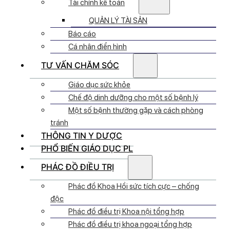
Tài chính kế toán
QUẢN LÝ TÀI SẢN
Báo cáo
Cá nhân điển hình
TƯ VẤN CHĂM SÓC
Giáo dục sức khỏe
Chế độ dinh dưỡng cho một số bệnh lý
Một số bệnh thường gặp và cách phòng
tránh
THÔNG TIN Y DƯỢC
PHỔ BIẾN GIÁO DỤC PL
PHÁC ĐỒ ĐIỀU TRỊ
Phác đồ Khoa Hồi sức tích cực – chống
độc
Phác đồ điều trị Khoa nội tổng hợp
Phác đồ điều trị khoa ngoại tổng hợp