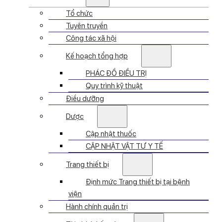
Tổ chức
Tuyên truyền
Công tác xã hội
Kế hoạch tổng hợp
PHÁC ĐỒ ĐIỀU TRỊ
Quy trình kỹ thuật
Điều dưỡng
Dược
Cập nhật thuốc
CẬP NHẬT VẬT TƯ Y TẾ
Trang thiết bị
Định mức Trang thiết bị tại bệnh
viện
Hành chính quản trị