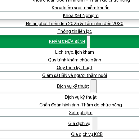
Khoa chuẩn đoán hình ảnh – Thăm dò chức năng
Khoa kiểm soát nhiễm khuẩn
Khoa Xét Nghiệm
Đề án phát triển đến 2025 & Tầm nhìn đến 2030
Thông tin liên lạc
KHÁM CHỮA BỆNH
Lịch trực, lịch khám
Quy trình khám chữa bệnh
Quy trình kỹ thuật
Giám sát BN và người thăm nuôi
Dịch vụ kỹ thuật
Dịch vụ kỹ thuật
Chẩn đoán hình ảnh-Thăm dò chức năng
Xét nghiệm
Giá dịch vụ
Giá dịch vụ KCB