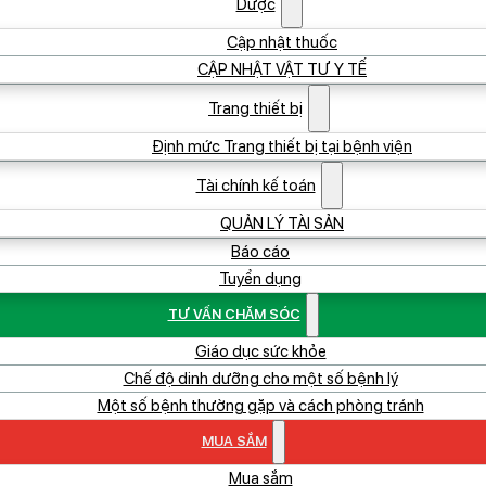
Dược
Cập nhật thuốc
CẬP NHẬT VẬT TƯ Y TẾ
Trang thiết bị
Định mức Trang thiết bị tại bệnh viện
Tài chính kế toán
QUẢN LÝ TÀI SẢN
Báo cáo
Tuyển dụng
TƯ VẤN CHĂM SÓC
Giáo dục sức khỏe
Chế độ dinh dưỡng cho một số bệnh lý
Một số bệnh thường gặp và cách phòng tránh
MUA SẮM
Mua sắm