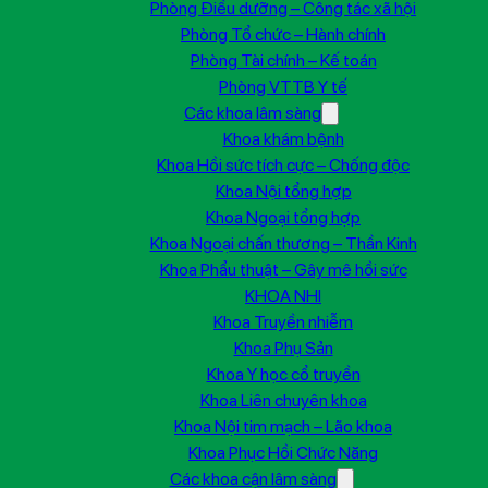
Phòng Điều dưỡng – Công tác xã hội
Phòng Tổ chức – Hành chính
Phòng Tài chính – Kế toán
Phòng VTTB Y tế
Các khoa lâm sàng
Khoa khám bệnh
Khoa Hồi sức tích cực – Chống độc
Khoa Nội tổng hợp
Khoa Ngoại tổng hợp
Khoa Ngoại chấn thương – Thần Kinh
Khoa Phẩu thuật – Gây mê hồi sức
KHOA NHI
Khoa Truyền nhiễm
Khoa Phụ Sản
Khoa Y học cổ truyền
Khoa Liên chuyên khoa
Khoa Nội tim mạch – Lão khoa
Khoa Phục Hồi Chức Năng
Các khoa cận lâm sàng