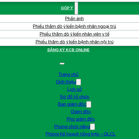
GÓP Ý
Phản ánh
Phiếu thăm dò ý kiến bệnh nhân ngoại trú
Phiếu thăm dò ý kiến nhân viên y tế
Phiếu thăm dò ý kiến bệnh nhân nội trú
ĐĂNG KÝ KCB ONLINE
Trang chủ
Giới thiệu
Lịch sử
Sơ đồ tổ chức
Ban giám đốc
Giám đốc
Phó giám đốc
Phòng chức năng
Phòng Kế hoạch tổng hợp – QLCL