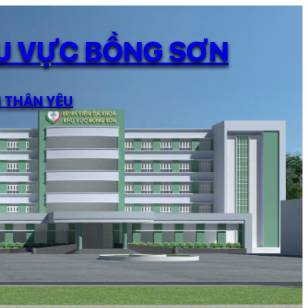
HU VỰC BỒNG SƠN
N THÂN YÊU