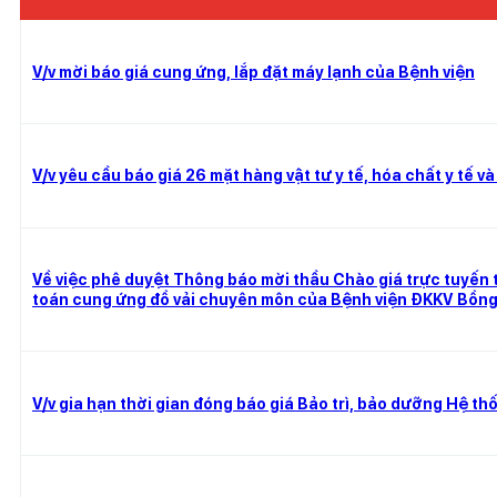
V/v mời báo giá cung ứng, lắp đặt máy lạnh của Bệnh viện
V/v yêu cầu báo giá 26 mặt hàng vật tư y tế, hóa chất y tế v
Về việc phê duyệt Thông báo mời thầu Chào giá trực tuyến 
toán cung ứng đồ vải chuyên môn của Bệnh viện ĐKKV Bồn
V/v gia hạn thời gian đóng báo giá Bảo trì, bảo dưỡng Hệ thố