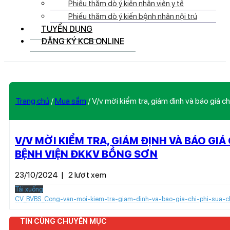
Phiếu thăm dò ý kiến nhân viên y tế
Phiếu thăm dò ý kiến bệnh nhân nội trú
TUYỂN DỤNG
ĐĂNG KÝ KCB ONLINE
Trang chủ
/
Mua sắm
/
V/v mời kiểm tra, giám định và báo giá 
V/V MỜI KIỂM TRA, GIÁM ĐỊNH VÀ BÁO GI
BỆNH VIỆN ĐKKV BỒNG SƠN
23/10/2024
|
2 lượt xem
Tải xuống
CV_BVBS_Cong-van-moi-kiem-tra-giam-dinh-va-bao-gia-chi-phi-sua-
TIN CÙNG CHUYÊN MỤC