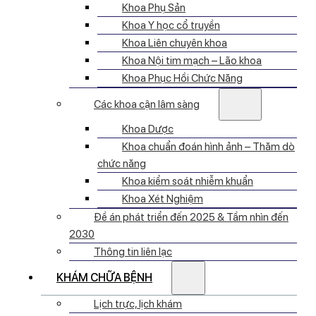
Khoa Phụ Sản
Khoa Y học cổ truyền
Khoa Liên chuyên khoa
Khoa Nội tim mạch – Lão khoa
Khoa Phục Hồi Chức Năng
Các khoa cận lâm sàng
Khoa Dược
Khoa chuẩn đoán hình ảnh – Thăm dò
chức năng
Khoa kiểm soát nhiễm khuẩn
Khoa Xét Nghiệm
Đề án phát triển đến 2025 & Tầm nhìn đến
2030
Thông tin liên lạc
KHÁM CHỮA BỆNH
Lịch trực, lịch khám