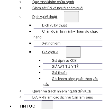
Quy trình khám chữa bệnh
Giám sát BN và người thăm nuôi
Dịch vụ kỹ thuật
Dịch vụ kỹ thuật
Chẩn đoán hình ảnh-Thăm dò chức
năng
Xét nghiệm
Giá dịch vụ
Giá dịch vụ KCB
GIÁ VẬT TƯ Y TẾ
Giá thuốc
Gói khám tổng quát theo yêu
cầu
Quyền và trách nhiệm người đến KCB
Lưu ý khi làm các dịch vụ Cận lâm sàng
TIN TỨC