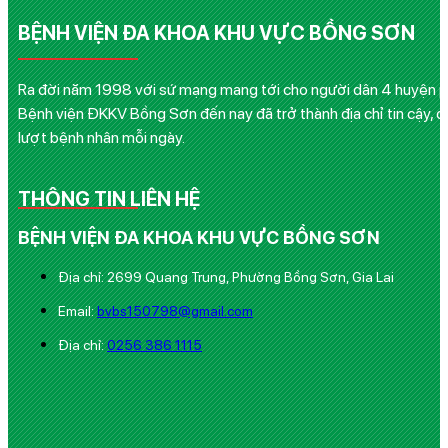
BỆNH VIỆN ĐA KHOA KHU VỰC BỒNG SƠN
Ra đời năm 1998 với sứ mạng mang tới cho người dân 4 huyện phía
Bệnh viện ĐKKV Bồng Sơn đến nay đã trở thành địa chỉ tin cậy, q
lượt bệnh nhân mỗi ngày.
THÔNG TIN LIÊN HỆ
BỆNH VIỆN ĐA KHOA KHU VỰC BỒNG SƠN
Địa chỉ: 2699 Quang Trung, Phường Bồng Sơn, Gia Lai
Email:
bvbs150798@gmail.com
Địa chỉ:
0256 386 1115