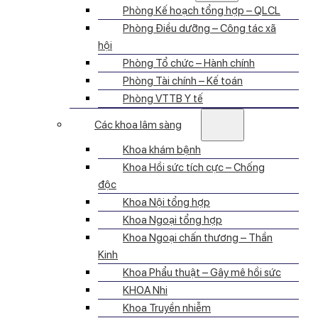
Phòng Kế hoạch tổng hợp – QLCL
Phòng Điều dưỡng – Công tác xã
hội
Phòng Tổ chức – Hành chính
Phòng Tài chính – Kế toán
Phòng VTTB Y tế
Các khoa lâm sàng
Khoa khám bệnh
Khoa Hồi sức tích cực – Chống
độc
Khoa Nội tổng hợp
Khoa Ngoại tổng hợp
Khoa Ngoại chấn thương – Thần
Kinh
Khoa Phẩu thuật – Gây mê hồi sức
KHOA Nhi
Khoa Truyền nhiễm