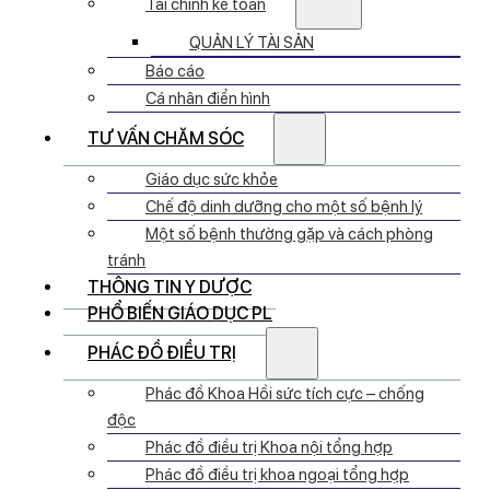
Tài chính kế toán
QUẢN LÝ TÀI SẢN
Báo cáo
Cá nhân điển hình
TƯ VẤN CHĂM SÓC
Giáo dục sức khỏe
Chế độ dinh dưỡng cho một số bệnh lý
Một số bệnh thường gặp và cách phòng
tránh
THÔNG TIN Y DƯỢC
PHỔ BIẾN GIÁO DỤC PL
PHÁC ĐỒ ĐIỀU TRỊ
Phác đồ Khoa Hồi sức tích cực – chống
độc
Phác đồ điều trị Khoa nội tổng hợp
Phác đồ điều trị khoa ngoại tổng hợp