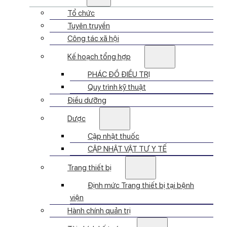
Tổ chức
Tuyên truyền
Công tác xã hội
Kế hoạch tổng hợp
PHÁC ĐỒ ĐIỀU TRỊ
Quy trình kỹ thuật
Điều dưỡng
Dược
Cập nhật thuốc
CẬP NHẬT VẬT TƯ Y TẾ
Trang thiết bị
Định mức Trang thiết bị tại bệnh
viện
Hành chính quản trị