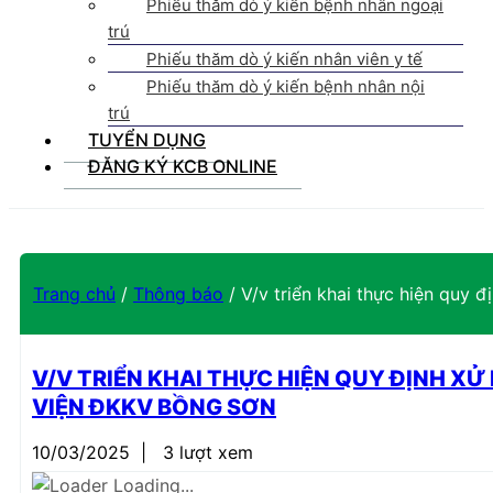
Phiếu thăm dò ý kiến bệnh nhân ngoại
trú
Phiếu thăm dò ý kiến nhân viên y tế
Phiếu thăm dò ý kiến bệnh nhân nội
trú
TUYỂN DỤNG
ĐĂNG KÝ KCB ONLINE
Trang chủ
/
Thông báo
/
V/v triển khai thực hiện quy 
V/V TRIỂN KHAI THỰC HIỆN QUY ĐỊNH XỬ
VIỆN ĐKKV BỒNG SƠN
10/03/2025
|
3 lượt xem
Loading...