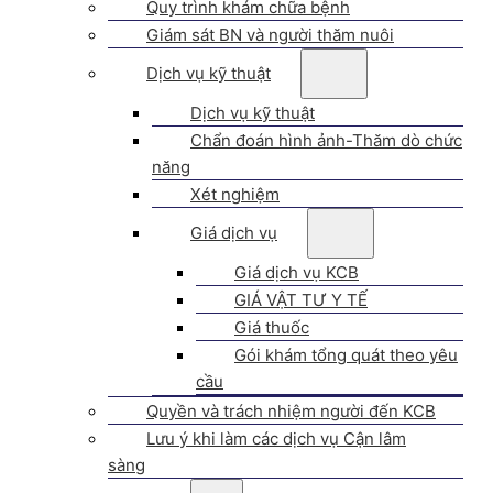
Quy trình khám chữa bệnh
Giám sát BN và người thăm nuôi
Dịch vụ kỹ thuật
Dịch vụ kỹ thuật
Chẩn đoán hình ảnh-Thăm dò chức
năng
Xét nghiệm
Giá dịch vụ
Giá dịch vụ KCB
GIÁ VẬT TƯ Y TẾ
Giá thuốc
Gói khám tổng quát theo yêu
cầu
Quyền và trách nhiệm người đến KCB
Lưu ý khi làm các dịch vụ Cận lâm
sàng