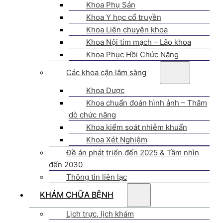
Khoa Phụ Sản
Khoa Y học cổ truyền
Khoa Liên chuyên khoa
Khoa Nội tim mạch – Lão khoa
Khoa Phục Hồi Chức Năng
Các khoa cận lâm sàng
Khoa Dược
Khoa chuẩn đoán hình ảnh – Thăm
dò chức năng
Khoa kiểm soát nhiễm khuẩn
Khoa Xét Nghiệm
Đề án phát triển đến 2025 & Tầm nhìn
đến 2030
Thông tin liên lạc
KHÁM CHỮA BỆNH
Lịch trực, lịch khám