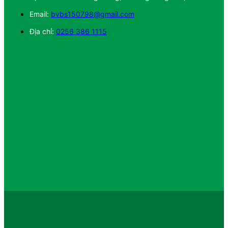
Email:
bvbs150798@gmail.com
Địa chỉ:
0256 386 1115