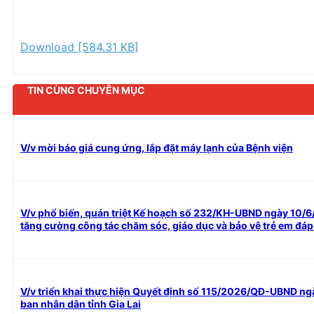
Download [584.31 KB]
TIN CÙNG CHUYÊN MỤC
V/v mời báo giá cung ứng, lắp đặt máy lạnh của Bệnh viện
V/v phổ biến, quán triệt Kế hoạch số 232/KH-UBND ngày 10/6/
tăng cường công tác chăm sóc, giáo dục và bảo vệ trẻ em đáp 
V/v triển khai thực hiện Quyết định số 115/2026/QĐ-UBND n
ban nhân dân tỉnh Gia Lai