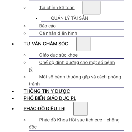
Tài chính kế toán
QUẢN LÝ TÀI SẢN
Báo cáo
Cá nhân điển hình
TƯ VẤN CHĂM SÓC
Giáo dục sức khỏe
Chế độ dinh dưỡng cho một số bệnh
lý
Một số bệnh thường gặp và cách phòng
tránh
THÔNG TIN Y DƯỢC
PHỔ BIẾN GIÁO DỤC PL
PHÁC ĐỒ ĐIỀU TRỊ
Phác đồ Khoa Hồi sức tích cực – chống
độc