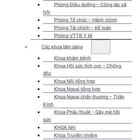
Phòng Điều dưỡng – Công tác xã
hội
Phòng Tổ chức – Hành chính
Phòng Tài chính – Kế toán
Phòng VTTB Y tế
Các khoa lâm sàng
Khoa khám bệnh
Khoa Hồi sức tích cực – Chống
độc
Khoa Nội tổng hợp
Khoa Ngoại tổng hợp
Khoa Ngoại chấn thương – Thần
Kinh
Khoa Phẩu thuật – Gây mê hồi
sức
KHOA Nhi
Khoa Truyền nhiễm