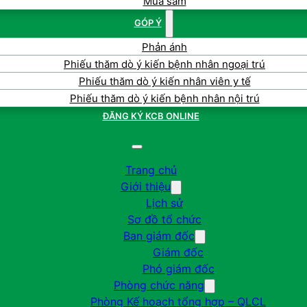
Mua sắm
GÓP Ý
Phản ánh
Phiếu thăm dò ý kiến bệnh nhân ngoại trú
Phiếu thăm dò ý kiến nhân viên y tế
Phiếu thăm dò ý kiến bệnh nhân nội trú
ĐĂNG KÝ KCB ONLINE
Trang chủ
Giới thiệu
Lịch sử
Sơ đồ tổ chức
Ban giám đốc
Giám đốc
Phó giám đốc
Phòng chức năng
Phòng Kế hoạch tổng hợp – QLCL