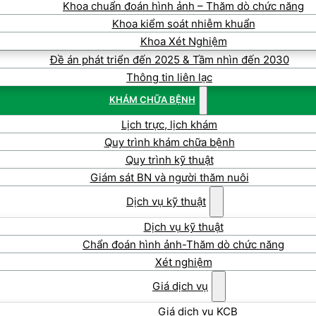
Khoa chuẩn đoán hình ảnh – Thăm dò chức năng
Khoa kiểm soát nhiễm khuẩn
Khoa Xét Nghiệm
Đề án phát triển đến 2025 & Tầm nhìn đến 2030
Thông tin liên lạc
KHÁM CHỮA BỆNH
Lịch trực, lịch khám
Quy trình khám chữa bệnh
Quy trình kỹ thuật
Giám sát BN và người thăm nuôi
Dịch vụ kỹ thuật
Dịch vụ kỹ thuật
Chẩn đoán hình ảnh-Thăm dò chức năng
Xét nghiệm
Giá dịch vụ
Giá dịch vụ KCB