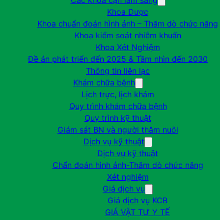
Các khoa cận lâm sàng
Khoa Dược
Khoa chuẩn đoán hình ảnh – Thăm dò chức năng
Khoa kiểm soát nhiễm khuẩn
Khoa Xét Nghiệm
Đề án phát triển đến 2025 & Tầm nhìn đến 2030
Thông tin liên lạc
Khám chữa bệnh
Lịch trực, lịch khám
Quy trình khám chữa bệnh
Quy trình kỹ thuật
Giám sát BN và người thăm nuôi
Dịch vụ kỹ thuật
Dịch vụ kỹ thuật
Chẩn đoán hình ảnh-Thăm dò chức năng
Xét nghiệm
Giá dịch vụ
Giá dịch vụ KCB
GIÁ VẬT TƯ Y TẾ