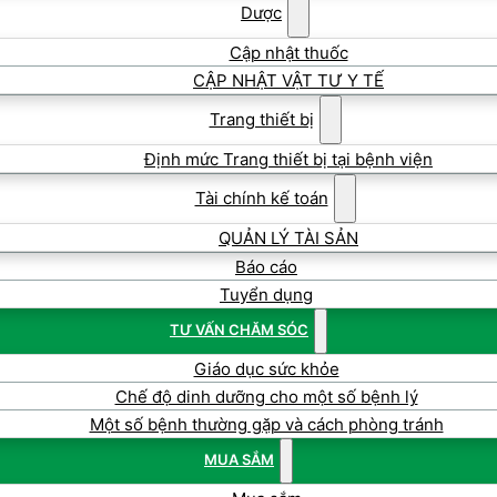
Dược
Cập nhật thuốc
CẬP NHẬT VẬT TƯ Y TẾ
Trang thiết bị
Định mức Trang thiết bị tại bệnh viện
Tài chính kế toán
QUẢN LÝ TÀI SẢN
Báo cáo
Tuyển dụng
TƯ VẤN CHĂM SÓC
Giáo dục sức khỏe
Chế độ dinh dưỡng cho một số bệnh lý
Một số bệnh thường gặp và cách phòng tránh
MUA SẮM