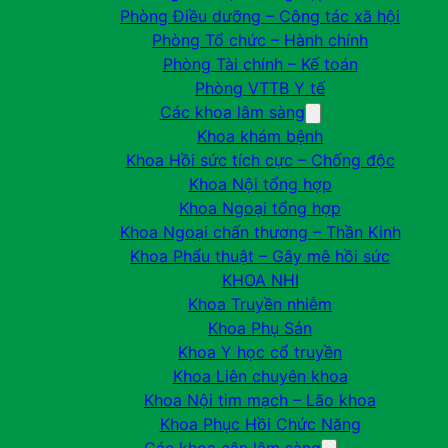
Phòng Điều dưỡng – Công tác xã hội
Phòng Tổ chức – Hành chính
Phòng Tài chính – Kế toán
Phòng VTTB Y tế
Các khoa lâm sàng
Khoa khám bệnh
Khoa Hồi sức tích cực – Chống độc
Khoa Nội tổng hợp
Khoa Ngoại tổng hợp
Khoa Ngoại chấn thương – Thần Kinh
Khoa Phẩu thuật – Gây mê hồi sức
KHOA NHI
Khoa Truyền nhiễm
Khoa Phụ Sản
Khoa Y học cổ truyền
Khoa Liên chuyên khoa
Khoa Nội tim mạch – Lão khoa
Khoa Phục Hồi Chức Năng