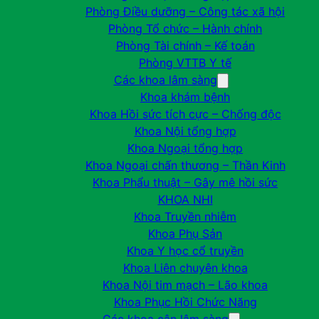
Phòng Điều dưỡng – Công tác xã hội
Phòng Tổ chức – Hành chính
Phòng Tài chính – Kế toán
Phòng VTTB Y tế
Các khoa lâm sàng
Khoa khám bệnh
Khoa Hồi sức tích cực – Chống độc
Khoa Nội tổng hợp
Khoa Ngoại tổng hợp
Khoa Ngoại chấn thương – Thần Kinh
Khoa Phẩu thuật – Gây mê hồi sức
KHOA NHI
Khoa Truyền nhiễm
Khoa Phụ Sản
Khoa Y học cổ truyền
Khoa Liên chuyên khoa
Khoa Nội tim mạch – Lão khoa
Khoa Phục Hồi Chức Năng