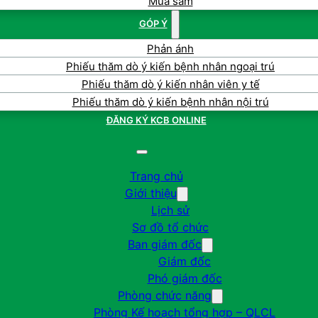
Mua sắm
GÓP Ý
Phản ánh
Phiếu thăm dò ý kiến bệnh nhân ngoại trú
Phiếu thăm dò ý kiến nhân viên y tế
Phiếu thăm dò ý kiến bệnh nhân nội trú
ĐĂNG KÝ KCB ONLINE
Trang chủ
Giới thiệu
Lịch sử
Sơ đồ tổ chức
Ban giám đốc
Giám đốc
Phó giám đốc
Phòng chức năng
Phòng Kế hoạch tổng hợp – QLCL