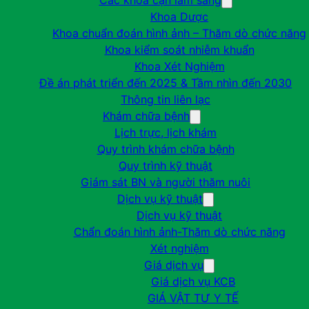
Các khoa cận lâm sàng
Khoa Dược
Khoa chuẩn đoán hình ảnh – Thăm dò chức năng
Khoa kiểm soát nhiễm khuẩn
Khoa Xét Nghiệm
Đề án phát triển đến 2025 & Tầm nhìn đến 2030
Thông tin liên lạc
Khám chữa bệnh
Lịch trực, lịch khám
Quy trình khám chữa bệnh
Quy trình kỹ thuật
Giám sát BN và người thăm nuôi
Dịch vụ kỹ thuật
Dịch vụ kỹ thuật
Chẩn đoán hình ảnh-Thăm dò chức năng
Xét nghiệm
Giá dịch vụ
Giá dịch vụ KCB
GIÁ VẬT TƯ Y TẾ