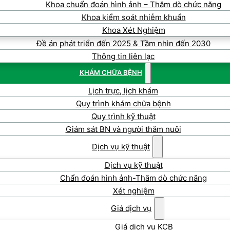
Khoa chuẩn đoán hình ảnh – Thăm dò chức năng
Khoa kiểm soát nhiễm khuẩn
Khoa Xét Nghiệm
Đề án phát triển đến 2025 & Tầm nhìn đến 2030
Thông tin liên lạc
KHÁM CHỮA BỆNH
Lịch trực, lịch khám
Quy trình khám chữa bệnh
Quy trình kỹ thuật
Giám sát BN và người thăm nuôi
Dịch vụ kỹ thuật
Dịch vụ kỹ thuật
Chẩn đoán hình ảnh-Thăm dò chức năng
Xét nghiệm
Giá dịch vụ
Giá dịch vụ KCB