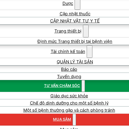
Dược
Cập nhật thuốc
CẬP NHẬT VẬT TƯ Y TẾ
Trang thiết bị
Định mức Trang thiết bị tại bệnh viện
Tài chính kế toán
QUẢN LÝ TÀI SẢN
Báo cáo
Tuyển dụng
TƯ VẤN CHĂM SÓC
Giáo dục sức khỏe
Chế độ dinh dưỡng cho một số bệnh lý
Một số bệnh thường gặp và cách phòng tránh
MUA SẮM