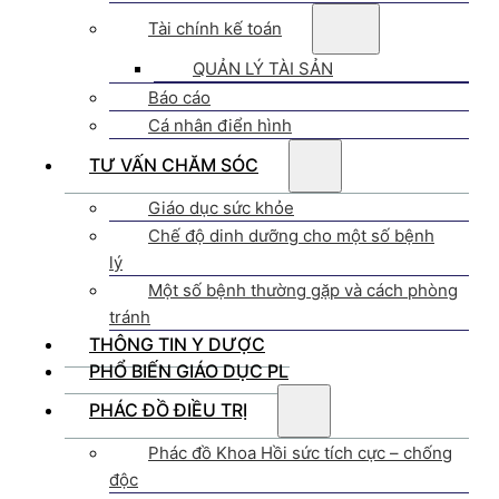
Tài chính kế toán
QUẢN LÝ TÀI SẢN
Báo cáo
Cá nhân điển hình
TƯ VẤN CHĂM SÓC
Giáo dục sức khỏe
Chế độ dinh dưỡng cho một số bệnh
lý
Một số bệnh thường gặp và cách phòng
tránh
THÔNG TIN Y DƯỢC
PHỔ BIẾN GIÁO DỤC PL
PHÁC ĐỒ ĐIỀU TRỊ
Phác đồ Khoa Hồi sức tích cực – chống
độc