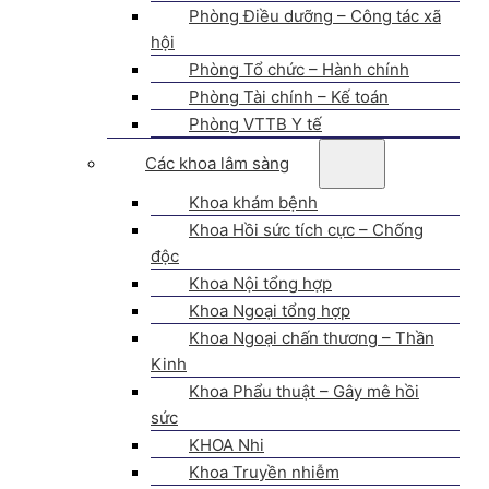
Phòng Điều dưỡng – Công tác xã
hội
Phòng Tổ chức – Hành chính
Phòng Tài chính – Kế toán
Phòng VTTB Y tế
Các khoa lâm sàng
Khoa khám bệnh
Khoa Hồi sức tích cực – Chống
độc
Khoa Nội tổng hợp
Khoa Ngoại tổng hợp
Khoa Ngoại chấn thương – Thần
Kinh
Khoa Phẩu thuật – Gây mê hồi
sức
KHOA Nhi
Khoa Truyền nhiễm