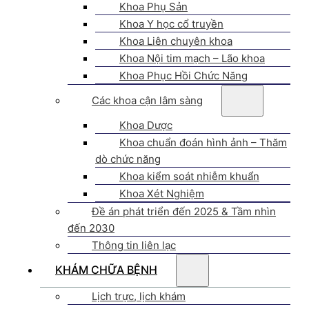
Khoa Phụ Sản
Khoa Y học cổ truyền
Khoa Liên chuyên khoa
Khoa Nội tim mạch – Lão khoa
Khoa Phục Hồi Chức Năng
Các khoa cận lâm sàng
Khoa Dược
Khoa chuẩn đoán hình ảnh – Thăm
dò chức năng
Khoa kiểm soát nhiễm khuẩn
Khoa Xét Nghiệm
Đề án phát triển đến 2025 & Tầm nhìn
đến 2030
Thông tin liên lạc
KHÁM CHỮA BỆNH
Lịch trực, lịch khám