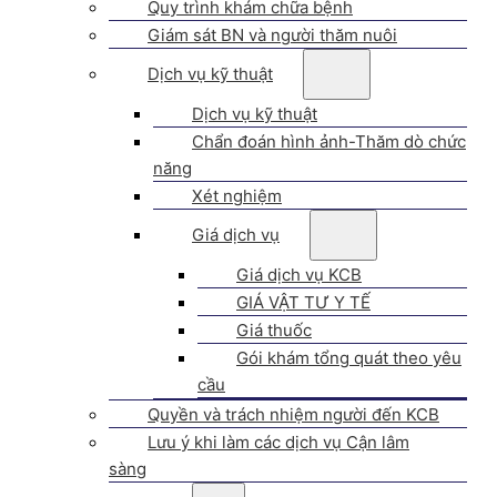
Quy trình khám chữa bệnh
Giám sát BN và người thăm nuôi
Dịch vụ kỹ thuật
Dịch vụ kỹ thuật
Chẩn đoán hình ảnh-Thăm dò chức
năng
Xét nghiệm
Giá dịch vụ
Giá dịch vụ KCB
GIÁ VẬT TƯ Y TẾ
Giá thuốc
Gói khám tổng quát theo yêu
cầu
Quyền và trách nhiệm người đến KCB
Lưu ý khi làm các dịch vụ Cận lâm
sàng