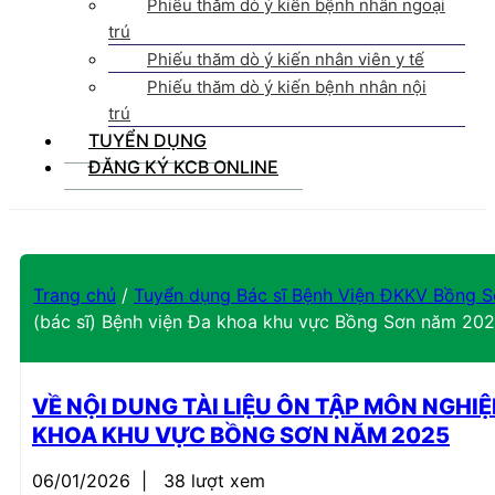
Phiếu thăm dò ý kiến bệnh nhân ngoại
trú
Phiếu thăm dò ý kiến nhân viên y tế
Phiếu thăm dò ý kiến bệnh nhân nội
trú
TUYỂN DỤNG
ĐĂNG KÝ KCB ONLINE
Trang chủ
/
Tuyển dụng Bác sĩ Bệnh Viện ĐKKV Bồng 
(bác sĩ) Bệnh viện Đa khoa khu vực Bồng Sơn năm 20
VỀ NỘI DUNG TÀI LIỆU ÔN TẬP MÔN NGHI
KHOA KHU VỰC BỒNG SƠN NĂM 2025
06/01/2026
|
38 lượt xem