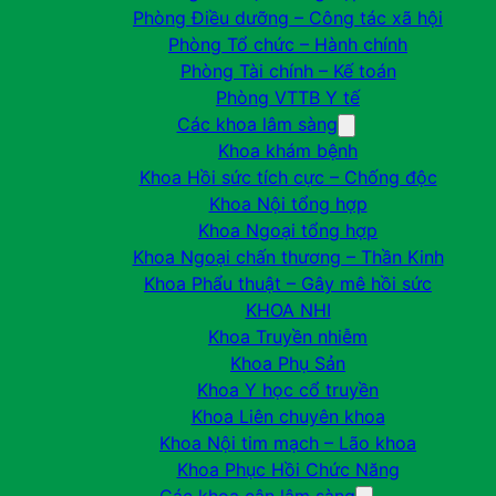
Phòng Điều dưỡng – Công tác xã hội
Phòng Tổ chức – Hành chính
Phòng Tài chính – Kế toán
Phòng VTTB Y tế
Các khoa lâm sàng
Khoa khám bệnh
Khoa Hồi sức tích cực – Chống độc
Khoa Nội tổng hợp
Khoa Ngoại tổng hợp
Khoa Ngoại chấn thương – Thần Kinh
Khoa Phẩu thuật – Gây mê hồi sức
KHOA NHI
Khoa Truyền nhiễm
Khoa Phụ Sản
Khoa Y học cổ truyền
Khoa Liên chuyên khoa
Khoa Nội tim mạch – Lão khoa
Khoa Phục Hồi Chức Năng