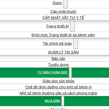
Dược
Cập nhật thuốc
CẬP NHẬT VẬT TƯ Y TẾ
Trang thiết bị
Định mức Trang thiết bị tại bệnh viện
Tài chính kế toán
QUẢN LÝ TÀI SẢN
Báo cáo
Tuyển dụng
TƯ VẤN CHĂM SÓC
Giáo dục sức khỏe
Chế độ dinh dưỡng cho một số bệnh lý
Một số bệnh thường gặp và cách phòng tránh
MUA SẮM