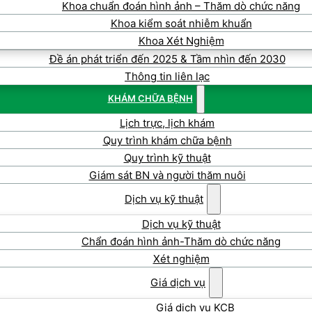
Khoa chuẩn đoán hình ảnh – Thăm dò chức năng
Khoa kiểm soát nhiễm khuẩn
Khoa Xét Nghiệm
Đề án phát triển đến 2025 & Tầm nhìn đến 2030
Thông tin liên lạc
KHÁM CHỮA BỆNH
Lịch trực, lịch khám
Quy trình khám chữa bệnh
Quy trình kỹ thuật
Giám sát BN và người thăm nuôi
Dịch vụ kỹ thuật
Dịch vụ kỹ thuật
Chẩn đoán hình ảnh-Thăm dò chức năng
Xét nghiệm
Giá dịch vụ
Giá dịch vụ KCB