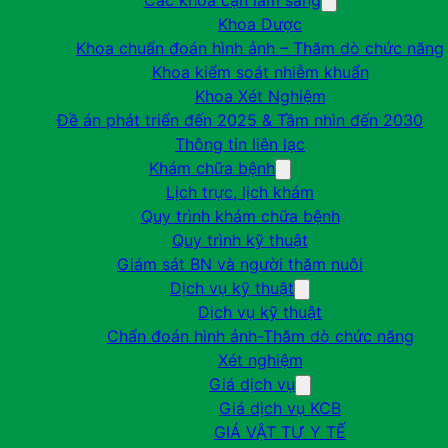
Các khoa cận lâm sàng
Khoa Dược
Khoa chuẩn đoán hình ảnh – Thăm dò chức năng
Khoa kiểm soát nhiễm khuẩn
Khoa Xét Nghiệm
Đề án phát triển đến 2025 & Tầm nhìn đến 2030
Thông tin liên lạc
Khám chữa bệnh
Lịch trực, lịch khám
Quy trình khám chữa bệnh
Quy trình kỹ thuật
Giám sát BN và người thăm nuôi
Dịch vụ kỹ thuật
Dịch vụ kỹ thuật
Chẩn đoán hình ảnh-Thăm dò chức năng
Xét nghiệm
Giá dịch vụ
Giá dịch vụ KCB
GIÁ VẬT TƯ Y TẾ