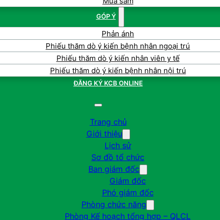
Mua sắm
GÓP Ý
Phản ánh
Phiếu thăm dò ý kiến bệnh nhân ngoại trú
Phiếu thăm dò ý kiến nhân viên y tế
Phiếu thăm dò ý kiến bệnh nhân nội trú
ĐĂNG KÝ KCB ONLINE
Trang chủ
Giới thiệu
Lịch sử
Sơ đồ tổ chức
Ban giám đốc
Giám đốc
Phó giám đốc
Phòng chức năng
Phòng Kế hoạch tổng hợp – QLCL