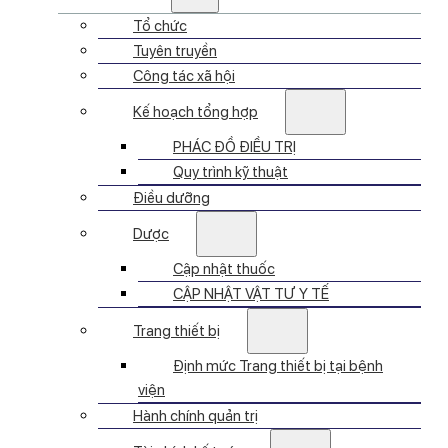
Tổ chức
Tuyên truyền
Công tác xã hội
Kế hoạch tổng hợp
PHÁC ĐỒ ĐIỀU TRỊ
Quy trình kỹ thuật
Điều dưỡng
Dược
Cập nhật thuốc
CẬP NHẬT VẬT TƯ Y TẾ
Trang thiết bị
Định mức Trang thiết bị tại bệnh
viện
Hành chính quản trị