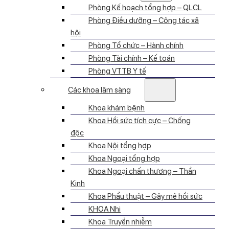
Phòng Kế hoạch tổng hợp – QLCL
Phòng Điều dưỡng – Công tác xã
hội
Phòng Tổ chức – Hành chính
Phòng Tài chính – Kế toán
Phòng VTTB Y tế
Các khoa lâm sàng
Khoa khám bệnh
Khoa Hồi sức tích cực – Chống
độc
Khoa Nội tổng hợp
Khoa Ngoại tổng hợp
Khoa Ngoại chấn thương – Thần
Kinh
Khoa Phẩu thuật – Gây mê hồi sức
KHOA Nhi
Khoa Truyền nhiễm