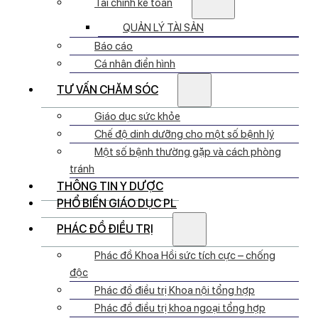
Tài chính kế toán
QUẢN LÝ TÀI SẢN
Báo cáo
Cá nhân điển hình
TƯ VẤN CHĂM SÓC
Giáo dục sức khỏe
Chế độ dinh dưỡng cho một số bệnh lý
Một số bệnh thường gặp và cách phòng
tránh
THÔNG TIN Y DƯỢC
PHỔ BIẾN GIÁO DỤC PL
PHÁC ĐỒ ĐIỀU TRỊ
Phác đồ Khoa Hồi sức tích cực – chống
độc
Phác đồ điều trị Khoa nội tổng hợp
Phác đồ điều trị khoa ngoại tổng hợp