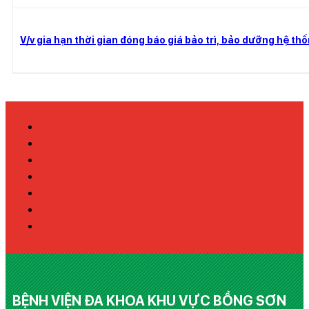
V/v gia hạn thời gian đóng báo giá bảo trì, bảo dưỡng hệ th
BỆNH VIỆN ĐA KHOA KHU VỰC BỒNG SƠN