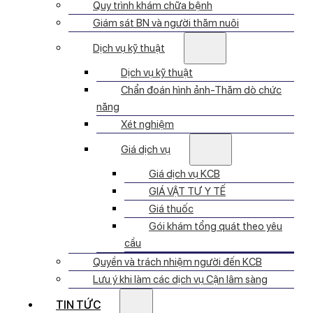
Quy trình khám chữa bệnh
Giám sát BN và người thăm nuôi
Dịch vụ kỹ thuật
Dịch vụ kỹ thuật
Chẩn đoán hình ảnh-Thăm dò chức
năng
Xét nghiệm
Giá dịch vụ
Giá dịch vụ KCB
GIÁ VẬT TƯ Y TẾ
Giá thuốc
Gói khám tổng quát theo yêu
cầu
Quyền và trách nhiệm người đến KCB
Lưu ý khi làm các dịch vụ Cận lâm sàng
TIN TỨC