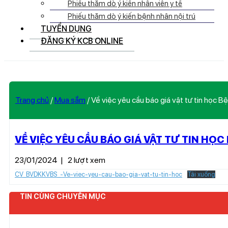
Phiếu thăm dò ý kiến nhân viên y tế
Phiếu thăm dò ý kiến bệnh nhân nội trú
TUYỂN DỤNG
ĐĂNG KÝ KCB ONLINE
Trang chủ
/
Mua sắm
/
Về việc yêu cầu báo giá vật tư tin học
VỀ VIỆC YÊU CẦU BÁO GIÁ VẬT TƯ TIN HỌ
23/01/2024
|
2 lượt xem
CV_BVDKKVBS_-Ve-viec-yeu-cau-bao-gia-vat-tu-tin-hoc
Tải xuống
TIN CÙNG CHUYÊN MỤC