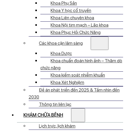
Khoa Phụ Sản
Khoa Y học cổ truyền
Khoa Liên chuyên khoa
Khoa Nội tim mạch – Lão khoa
Khoa Phục Hồi Chức Năng
Các khoa cận lâm sàng
Khoa Dược
Khoa chuẩn đoán hình ảnh – Thăm dò
chức năng
Khoa kiểm soát nhiễm khuẩn
Khoa Xét Nghiệm
Đề án phát triển đến 2025 & Tầm nhìn đến
2030
Thông tin liên lạc
KHÁM CHỮA BỆNH
Lịch trực, lịch khám