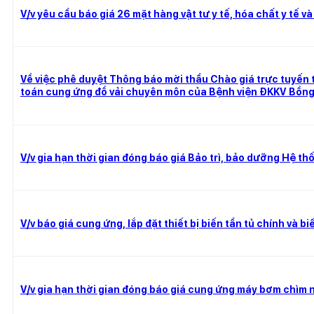
V/v yêu cầu báo giá 26 mặt hàng vật tư y tế, hóa chất y tế v
Về việc phê duyệt Thông báo mời thầu Chào giá trực tuyến 
toán cung ứng đồ vải chuyên môn của Bệnh viện ĐKKV Bồn
V/v gia hạn thời gian đóng báo giá Bảo trì, bảo dưỡng Hệ thố
V/v báo giá cung ứng, lắp đặt thiết bị biến tần tủ chính và
V/v gia hạn thời gian đóng báo giá cung ứng máy bơm chìm