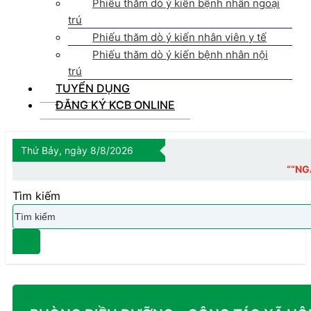
Phiếu thăm dò ý kiến bệnh nhân ngoại
trú
Phiếu thăm dò ý kiến nhân viên y tế
Phiếu thăm dò ý kiến bệnh nhân nội
trú
TUYỂN DỤNG
ĐĂNG KÝ KCB ONLINE
Thứ Bảy, ngày 8/8/2026
““NGÀY CHỦ 
Tìm kiếm