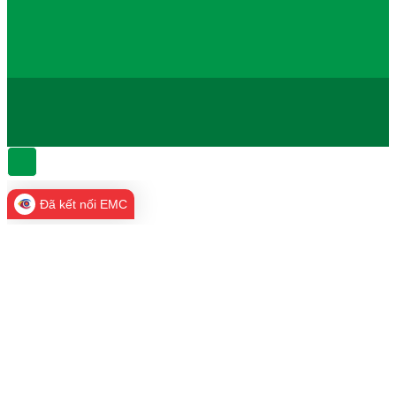
Đã kết nối EMC