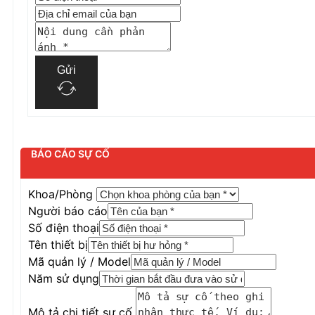
Gửi
BÁO CÁO SỰ CỐ
Khoa/Phòng
Người báo cáo
Số điện thoại
Tên thiết bị
Mã quản lý / Model
Năm sử dụng
Mô tả chi tiết sự cố