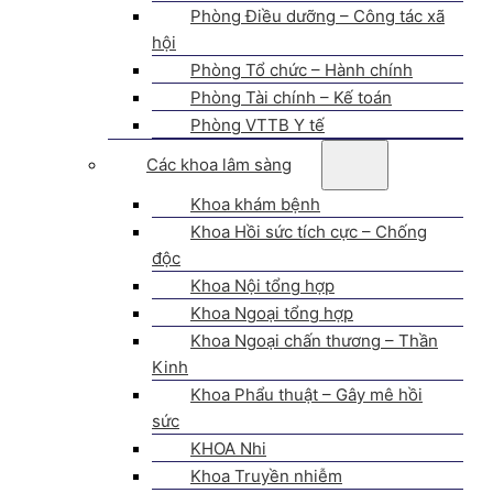
Phòng Điều dưỡng – Công tác xã
hội
Phòng Tổ chức – Hành chính
Phòng Tài chính – Kế toán
Phòng VTTB Y tế
Các khoa lâm sàng
Khoa khám bệnh
Khoa Hồi sức tích cực – Chống
độc
Khoa Nội tổng hợp
Khoa Ngoại tổng hợp
Khoa Ngoại chấn thương – Thần
Kinh
Khoa Phẩu thuật – Gây mê hồi
sức
KHOA Nhi
Khoa Truyền nhiễm