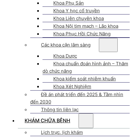
Khoa Phụ Sản
Khoa Y học cổ truyền
Khoa Liên chuyên khoa
Khoa Nội tim mạch – Lão khoa
Khoa Phục Hồi Chức Năng
Các khoa cận lâm sàng
Khoa Dược
Khoa chuẩn đoán hình ảnh – Thăm
dò chức năng
Khoa kiểm soát nhiễm khuẩn
Khoa Xét Nghiệm
Đề án phát triển đến 2025 & Tầm nhìn
đến 2030
Thông tin liên lạc
KHÁM CHỮA BỆNH
Lịch trực, lịch khám