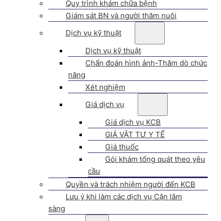
Quy trình khám chữa bệnh
Giám sát BN và người thăm nuôi
Dịch vụ kỹ thuật
Dịch vụ kỹ thuật
Chẩn đoán hình ảnh-Thăm dò chức
năng
Xét nghiệm
Giá dịch vụ
Giá dịch vụ KCB
GIÁ VẬT TƯ Y TẾ
Giá thuốc
Gói khám tổng quát theo yêu
cầu
Quyền và trách nhiệm người đến KCB
Lưu ý khi làm các dịch vụ Cận lâm
sàng