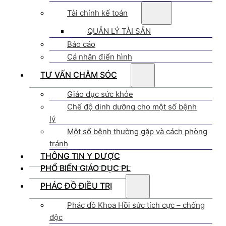
Tài chính kế toán
QUẢN LÝ TÀI SẢN
Báo cáo
Cá nhân điển hình
TƯ VẤN CHĂM SÓC
Giáo dục sức khỏe
Chế độ dinh dưỡng cho một số bệnh
lý
Một số bệnh thường gặp và cách phòng
tránh
THÔNG TIN Y DƯỢC
PHỔ BIẾN GIÁO DỤC PL
PHÁC ĐỒ ĐIỀU TRỊ
Phác đồ Khoa Hồi sức tích cực – chống
độc