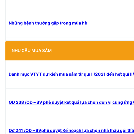
Những bệnh thường gặp trong mùa hè
NHU CẦU MUA SẮM
Danh mục VTYT dự kiến mua sắm từ quí II/2021 đến hết quí I
QĐ 238 /QĐ – BV phê duyệt kết quả lựa chọn đơn vị cung ứng
Qđ 241 /QĐ – BVphê duyệt Kế hoạch lựa chọn nhà thầu gói th