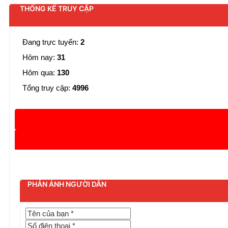
THỐNG KẾ TRUY CẬP
Đang trực tuyến:
2
Hôm nay:
31
Hôm qua:
130
Tổng truy cập:
4996
PHẢN ÁNH NGƯỜI DÂN