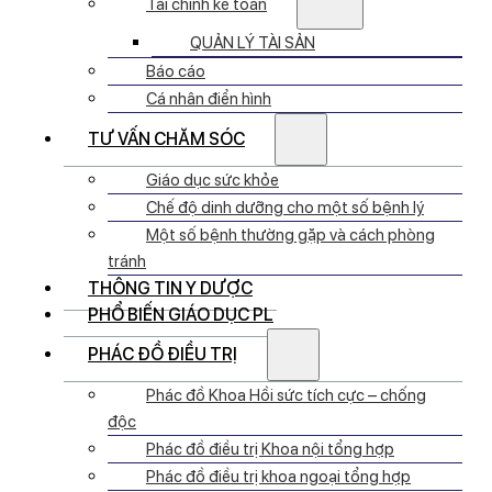
Tài chính kế toán
QUẢN LÝ TÀI SẢN
Báo cáo
Cá nhân điển hình
TƯ VẤN CHĂM SÓC
Giáo dục sức khỏe
Chế độ dinh dưỡng cho một số bệnh lý
Một số bệnh thường gặp và cách phòng
tránh
THÔNG TIN Y DƯỢC
PHỔ BIẾN GIÁO DỤC PL
PHÁC ĐỒ ĐIỀU TRỊ
Phác đồ Khoa Hồi sức tích cực – chống
độc
Phác đồ điều trị Khoa nội tổng hợp
Phác đồ điều trị khoa ngoại tổng hợp