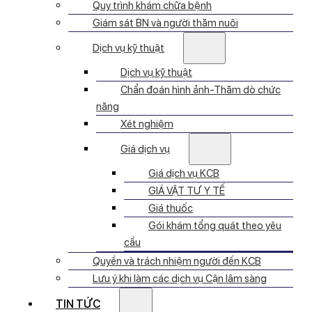
Quy trình khám chữa bệnh
Giám sát BN và người thăm nuôi
Dịch vụ kỹ thuật
Dịch vụ kỹ thuật
Chẩn đoán hình ảnh-Thăm dò chức
năng
Xét nghiệm
Giá dịch vụ
Giá dịch vụ KCB
GIÁ VẬT TƯ Y TẾ
Giá thuốc
Gói khám tổng quát theo yêu
cầu
Quyền và trách nhiệm người đến KCB
Lưu ý khi làm các dịch vụ Cận lâm sàng
TIN TỨC