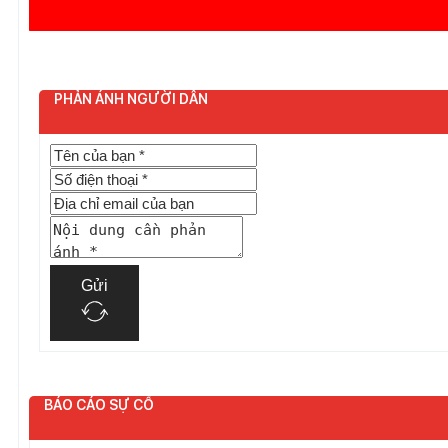
PHẢN ÁNH NGƯỜI DÂN
Gửi
BÁO CÁO SỰ CỐ