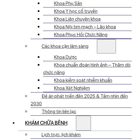
Khoa Phụ Sản
Khoa Y học cổ truyền
Khoa Liên chuyên khoa
Khoa Nội tim mạch – Lão khoa
Khoa Phục Hồi Chức Năng
Các khoa cận lâm sàng
Khoa Dược
Khoa chuẩn đoán hình ảnh – Thăm dò
chức năng
Khoa kiểm soát nhiễm khuẩn
Khoa Xét Nghiệm
Đề án phát triển đến 2025 & Tầm nhìn đến
2030
Thông tin liên lạc
KHÁM CHỮA BỆNH
Lịch trực, lịch khám