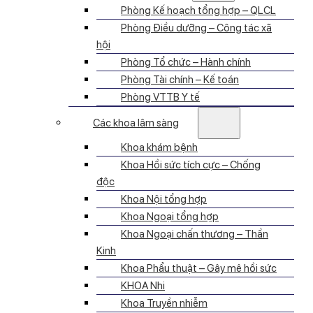
Phòng Kế hoạch tổng hợp – QLCL
Phòng Điều dưỡng – Công tác xã
hội
Phòng Tổ chức – Hành chính
Phòng Tài chính – Kế toán
Phòng VTTB Y tế
Các khoa lâm sàng
Khoa khám bệnh
Khoa Hồi sức tích cực – Chống
độc
Khoa Nội tổng hợp
Khoa Ngoại tổng hợp
Khoa Ngoại chấn thương – Thần
Kinh
Khoa Phẩu thuật – Gây mê hồi sức
KHOA Nhi
Khoa Truyền nhiễm