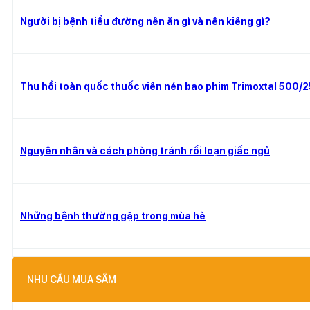
Người bị bệnh tiểu đường nên ăn gì và nên kiêng gì?
Thu hồi toàn quốc thuốc viên nén bao phim Trimoxtal 500/
Nguyên nhân và cách phòng tránh rối loạn giấc ngủ
Những bệnh thường gặp trong mùa hè
NHU CẦU MUA SẮM