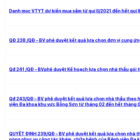
Danh mục VTYT dự kiến mua sắm từ quí II/2021 đến hết quí I
QĐ 238 /QĐ – BV phê duyệt kết quả lựa chọn đơn vị cung ứn
Qđ 241 /QĐ – BVphê duyệt Kế hoạch lựa chọn nhà thầu gói 
Qđ 243/QĐ – BV phê duyệt kết quả lựa chọn nhà thầu theo 
viện Đa khoa khu vực Bồng Sơn từ tháng 02 đến hết tháng
QUYẾT ĐỊNH 239/QĐ – BV phê duyệt kết quả lựa chọn nhà th
nòng phục vụ công tác khám, chữa bệnh của Bệnh viện Đa 