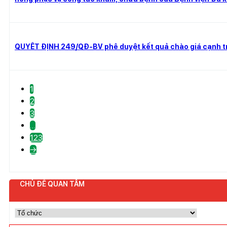
QUYẾT ĐỊNH 249/QĐ-BV phê duyệt kết quả chào giá cạnh tr
1
2
3
…
123
→
CHỦ ĐỀ QUAN TÂM