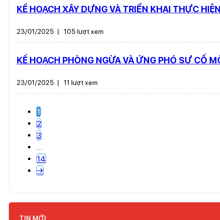
KẾ HOẠCH XÂY DỰNG VÀ TRIỂN KHAI THỰC HIỆN
23/01/2025
|
105 lượt xem
KẾ HOẠCH PHÒNG NGỪA VÀ ỨNG PHÓ SỰ CỐ MÔ
23/01/2025
|
11 lượt xem
1
2
3
…
14
→
TIN MỚI