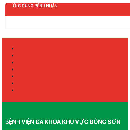
ỨNG DỤNG BỆNH NHÂN
BỆNH VIỆN ĐA KHOA KHU VỰC BỒNG SƠN