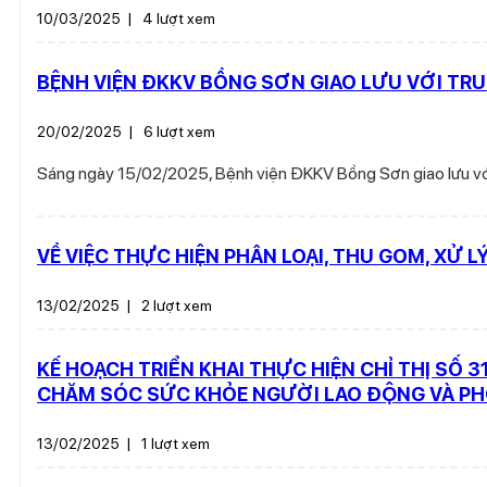
10/03/2025
|
4 lượt xem
BỆNH VIỆN ĐKKV BỒNG SƠN GIAO LƯU VỚI TR
20/02/2025
|
6 lượt xem
Sáng ngày 15/02/2025, Bệnh viện ĐKKV Bồng Sơn giao lưu với
VỀ VIỆC THỰC HIỆN PHÂN LOẠI, THU GOM, XỬ LÝ
13/02/2025
|
2 lượt xem
KẾ HOẠCH TRIỂN KHAI THỰC HIỆN CHỈ THỊ SỐ 
CHĂM SÓC SỨC KHỎE NGƯỜI LAO ĐỘNG VÀ PHÒ
13/02/2025
|
1 lượt xem