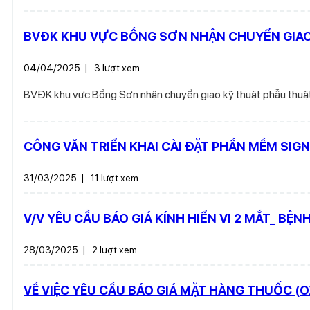
BVĐK KHU VỰC BỒNG SƠN NHẬN CHUYỂN GIAO 
04/04/2025
|
3 lượt xem
BVĐK khu vực Bồng Sơn nhận chuyển giao kỹ thuật phẫu thuật 
CÔNG VĂN TRIỂN KHAI CÀI ĐẶT PHẦN MỀM SIG
31/03/2025
|
11 lượt xem
V/V YÊU CẦU BÁO GIÁ KÍNH HIỂN VI 2 MẮT_ BỆ
28/03/2025
|
2 lượt xem
VỀ VIỆC YÊU CẦU BÁO GIÁ MẶT HÀNG THUỐC (