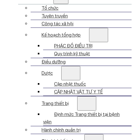
Tổ chức
Tuyên truyền
Công tác xã hội
Kế hoạch tổng hợp
PHÁC ĐỒ ĐIỀU TRỊ
Quy trình kỹ thuật
Điều dưỡng
Dược
Cập nhật thuốc
CẬP NHẬT VẬT TƯ Y TẾ
Trang thiết bị
Định mức Trang thiết bị tại bệnh
viện
Hành chính quản trị