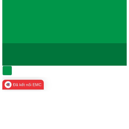
Đã kết nối EMC