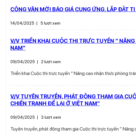
CÔNG VĂN MỜI BÁO GIÁ CUNG ỨNG, LẮP ĐẶT T
14/04/2025
|
5 lượt xem
V/V TRIỂN KHAI CUỘC THI TRỰC TUYẾN ” NÂNG
NAM”
09/04/2025
|
2 lượt xem
Triển khai Cuộc thi trực tuyến ” Nâng cao nhận thức phòng trán
V/V TUYÊN TRUYỀN, PHÁT ĐỘNG THAM GIA CUỘ
CHIẾN TRANH ĐỂ LẠI Ở VIỆT NAM”
09/04/2025
|
3 lượt xem
Tuyên truyền, phát động tham gia Cuộc thi trực tuyến ” Nâng c