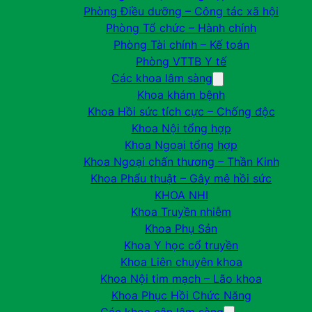
Phòng Điều dưỡng – Công tác xã hội
Phòng Tổ chức – Hành chính
Phòng Tài chính – Kế toán
Phòng VTTB Y tế
Các khoa lâm sàng
Khoa khám bệnh
Khoa Hồi sức tích cực – Chống độc
Khoa Nội tổng hợp
Khoa Ngoại tổng hợp
Khoa Ngoại chấn thương – Thần Kinh
Khoa Phẩu thuật – Gây mê hồi sức
KHOA NHI
Khoa Truyền nhiễm
Khoa Phụ Sản
Khoa Y học cổ truyền
Khoa Liên chuyên khoa
Khoa Nội tim mạch – Lão khoa
Khoa Phục Hồi Chức Năng