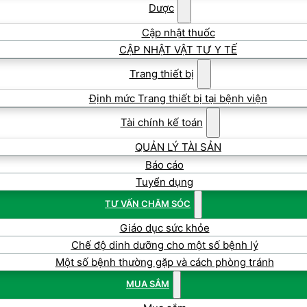
Dược
Cập nhật thuốc
CẬP NHẬT VẬT TƯ Y TẾ
Trang thiết bị
Định mức Trang thiết bị tại bệnh viện
Tài chính kế toán
QUẢN LÝ TÀI SẢN
Báo cáo
Tuyển dụng
TƯ VẤN CHĂM SÓC
Giáo dục sức khỏe
Chế độ dinh dưỡng cho một số bệnh lý
Một số bệnh thường gặp và cách phòng tránh
MUA SẮM