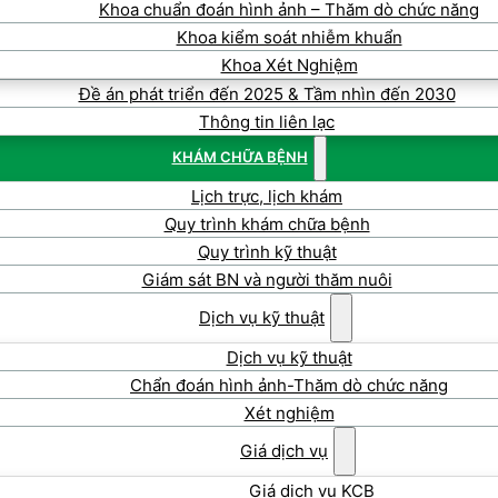
Khoa chuẩn đoán hình ảnh – Thăm dò chức năng
Khoa kiểm soát nhiễm khuẩn
Khoa Xét Nghiệm
Đề án phát triển đến 2025 & Tầm nhìn đến 2030
Thông tin liên lạc
KHÁM CHỮA BỆNH
Lịch trực, lịch khám
Quy trình khám chữa bệnh
Quy trình kỹ thuật
Giám sát BN và người thăm nuôi
Dịch vụ kỹ thuật
Dịch vụ kỹ thuật
Chẩn đoán hình ảnh-Thăm dò chức năng
Xét nghiệm
Giá dịch vụ
Giá dịch vụ KCB