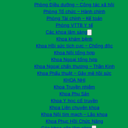
Phòng Điều dưỡng – Công tác xã hội
Phòng Tổ chức – Hành chính
Phòng Tài chính – Kế toán
Phòng VTTB Y tế
Các khoa lâm sàng
Khoa khám bệnh
Khoa Hồi sức tích cực – Chống độc
Khoa Nội tổng hợp
Khoa Ngoại tổng hợp
Khoa Ngoại chấn thương – Thần Kinh
Khoa Phẩu thuật – Gây mê hồi sức
KHOA NHI
Khoa Truyền nhiễm
Khoa Phụ Sản
Khoa Y học cổ truyền
Khoa Liên chuyên khoa
Khoa Nội tim mạch – Lão khoa
Khoa Phục Hồi Chức Năng