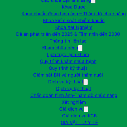
Các khoa cận lâm sàng
Khoa Dược
Khoa chuẩn đoán hình ảnh – Thăm dò chức năng
Khoa kiểm soát nhiễm khuẩn
Khoa Xét Nghiệm
Đề án phát triển đến 2025 & Tầm nhìn đến 2030
Thông tin liên lạc
Khám chữa bệnh
Lịch trực, lịch khám
Quy trình khám chữa bệnh
Quy trình kỹ thuật
Giám sát BN và người thăm nuôi
Dịch vụ kỹ thuật
Dịch vụ kỹ thuật
Chẩn đoán hình ảnh-Thăm dò chức năng
Xét nghiệm
Giá dịch vụ
Giá dịch vụ KCB
GIÁ VẬT TƯ Y TẾ