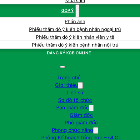
Mua sắm
GÓP Ý
Phản ánh
Phiếu thăm dò ý kiến bệnh nhân ngoại trú
Phiếu thăm dò ý kiến nhân viên y tế
Phiếu thăm dò ý kiến bệnh nhân nội trú
ĐĂNG KÝ KCB ONLINE
Trang chủ
Giới thiệu
Lịch sử
Sơ đồ tổ chức
Ban giám đốc
Giám đốc
Phó giám đốc
Phòng chức năng
Phòng Kế hoạch tổng hợp – QLCL