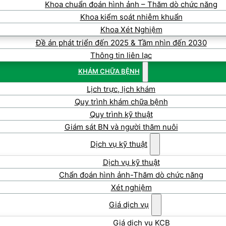
Khoa chuẩn đoán hình ảnh – Thăm dò chức năng
Khoa kiểm soát nhiễm khuẩn
Khoa Xét Nghiệm
Đề án phát triển đến 2025 & Tầm nhìn đến 2030
Thông tin liên lạc
KHÁM CHỮA BỆNH
Lịch trực, lịch khám
Quy trình khám chữa bệnh
Quy trình kỹ thuật
Giám sát BN và người thăm nuôi
Dịch vụ kỹ thuật
Dịch vụ kỹ thuật
Chẩn đoán hình ảnh-Thăm dò chức năng
Xét nghiệm
Giá dịch vụ
Giá dịch vụ KCB