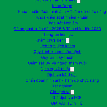
Các khoa cận lâm sàng
Khoa Dược
Khoa chuẩn đoán hình ảnh – Thăm dò chức năng
Khoa kiểm soát nhiễm khuẩn
Khoa Xét Nghiệm
Đề án phát triển đến 2025 & Tầm nhìn đến 2030
Thông tin liên lạc
Khám chữa bệnh
Lịch trực, lịch khám
Quy trình khám chữa bệnh
Quy trình kỹ thuật
Giám sát BN và người thăm nuôi
Dịch vụ kỹ thuật
Dịch vụ kỹ thuật
Chẩn đoán hình ảnh-Thăm dò chức năng
Xét nghiệm
Giá dịch vụ
Giá dịch vụ KCB
GIÁ VẬT TƯ Y TẾ