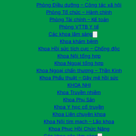
Phòng Điều dưỡng – Công tác xã hội
Phòng Tổ chức – Hành chính
Phòng Tài chính – Kế toán
Phòng VTTB Y tế
Các khoa lâm sàng
Khoa khám bệnh
Khoa Hồi sức tích cực – Chống độc
Khoa Nội tổng hợp
Khoa Ngoại tổng hợp
Khoa Ngoại chấn thương – Thần Kinh
Khoa Phẩu thuật – Gây mê hồi sức
KHOA NHI
Khoa Truyền nhiễm
Khoa Phụ Sản
Khoa Y học cổ truyền
Khoa Liên chuyên khoa
Khoa Nội tim mạch – Lão khoa
Khoa Phục Hồi Chức Năng