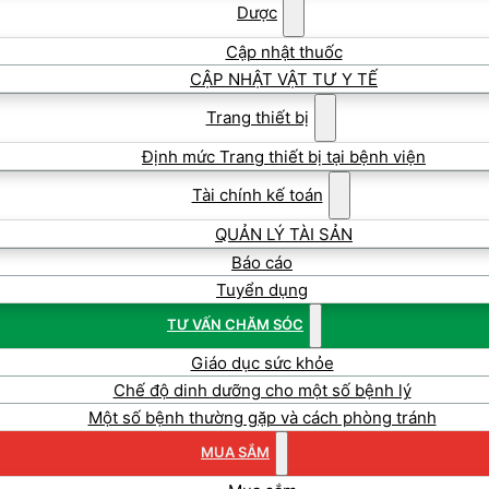
Dược
Cập nhật thuốc
CẬP NHẬT VẬT TƯ Y TẾ
Trang thiết bị
Định mức Trang thiết bị tại bệnh viện
Tài chính kế toán
QUẢN LÝ TÀI SẢN
Báo cáo
Tuyển dụng
TƯ VẤN CHĂM SÓC
Giáo dục sức khỏe
Chế độ dinh dưỡng cho một số bệnh lý
Một số bệnh thường gặp và cách phòng tránh
MUA SẮM