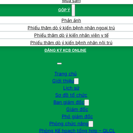
Mua sắm
GÓP Ý
Phản ánh
Phiếu thăm dò ý kiến bệnh nhân ngoại trú
Phiếu thăm dò ý kiến nhân viên y tế
Phiếu thăm dò ý kiến bệnh nhân nội trú
ĐĂNG KÝ KCB ONLINE
Trang chủ
Giới thiệu
Lịch sử
Sơ đồ tổ chức
Ban giám đốc
Giám đốc
Phó giám đốc
Phòng chức năng
Phòng Kế hoạch tổng hợp – QLCL