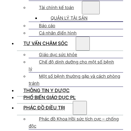
Tài chính kế toán
QUẢN LÝ TÀI SẢN
Báo cáo
Cá nhân điển hình
TƯ VẤN CHĂM SÓC
Giáo dục sức khỏe
Chế độ dinh dưỡng cho một số bệnh
lý
Một số bệnh thường gặp và cách phòng
tránh
THÔNG TIN Y DƯỢC
PHỔ BIẾN GIÁO DỤC PL
PHÁC ĐỒ ĐIỀU TRỊ
Phác đồ Khoa Hồi sức tích cực – chống
độc