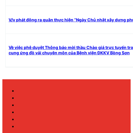
V/v phát động ra quân thực hiện “Ngày Chủ nhật xây dựng p
Về việc phê duyệt Thông báo mời thầu Chào giá trực tuyến t
cung ứng đồ vải chuyên môn của Bệnh viện ĐKKV Bồng Sơn