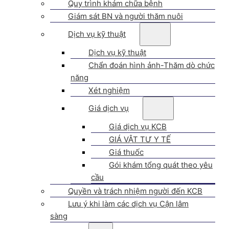
Quy trình khám chữa bệnh
Giám sát BN và người thăm nuôi
Dịch vụ kỹ thuật
Dịch vụ kỹ thuật
Chẩn đoán hình ảnh-Thăm dò chức
năng
Xét nghiệm
Giá dịch vụ
Giá dịch vụ KCB
GIÁ VẬT TƯ Y TẾ
Giá thuốc
Gói khám tổng quát theo yêu
cầu
Quyền và trách nhiệm người đến KCB
Lưu ý khi làm các dịch vụ Cận lâm
sàng