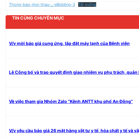
Thong-bao-moi-thau-_-eBidding-3
Tải xuống
TIN CÙNG CHUYÊN MỤC
V/v mời báo giá cung ứng, lắp đặt máy lạnh của Bệnh viện
Lễ Công bố và trao quyết định giao nhiệm vụ phụ trách, quản l
Về việc tham gia Nhóm Zalo “Kênh ANTT khu phố An Đông”
V/v yêu cầu báo giá 26 mặt hàng vật tư y tế, hóa chất y tế và v