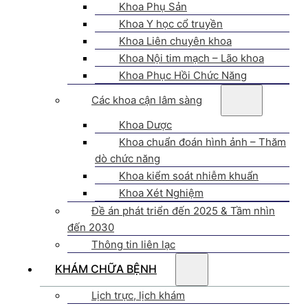
Khoa Phụ Sản
Khoa Y học cổ truyền
Khoa Liên chuyên khoa
Khoa Nội tim mạch – Lão khoa
Khoa Phục Hồi Chức Năng
Các khoa cận lâm sàng
Khoa Dược
Khoa chuẩn đoán hình ảnh – Thăm
dò chức năng
Khoa kiểm soát nhiễm khuẩn
Khoa Xét Nghiệm
Đề án phát triển đến 2025 & Tầm nhìn
đến 2030
Thông tin liên lạc
KHÁM CHỮA BỆNH
Lịch trực, lịch khám