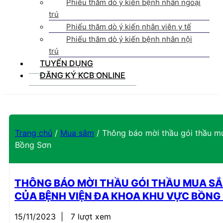
Phiếu thăm dò ý kiến bệnh nhân ngoại
trú
Phiếu thăm dò ý kiến nhân viên y tế
Phiếu thăm dò ý kiến bệnh nhân nội
trú
TUYỂN DỤNG
ĐĂNG KÝ KCB ONLINE
Trang chủ
/
Mua sắm
/
Thông báo mời thầu gói thầu mu
Bồng Sơn
THÔNG BÁO MỜI THẦU GÓI THẦU MUA SẮM
CỦA BỆNH VIỆN ĐA KHOA KHU VỰC BỒNG
15/11/2023
|
7 lượt xem