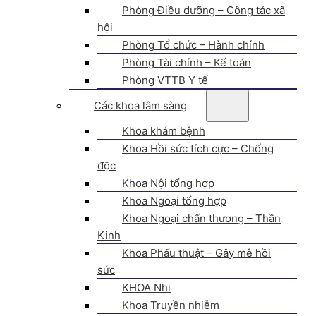
Phòng Điều dưỡng – Công tác xã
hội
Phòng Tổ chức – Hành chính
Phòng Tài chính – Kế toán
Phòng VTTB Y tế
Các khoa lâm sàng
Khoa khám bệnh
Khoa Hồi sức tích cực – Chống
độc
Khoa Nội tổng hợp
Khoa Ngoại tổng hợp
Khoa Ngoại chấn thương – Thần
Kinh
Khoa Phẩu thuật – Gây mê hồi
sức
KHOA Nhi
Khoa Truyền nhiễm