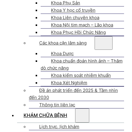
Khoa Phụ Sản
Khoa Y học cổ truyền
Khoa Liên chuyên khoa
Khoa Nội tim mạch – Lão khoa
Khoa Phục Hồi Chức Năng
Các khoa cận lâm sàng
Khoa Dược
Khoa chuẩn đoán hình ảnh – Thăm
dò chức năng
Khoa kiểm soát nhiễm khuẩn
Khoa Xét Nghiệm
Đề án phát triển đến 2025 & Tầm nhìn
đến 2030
Thông tin liên lạc
KHÁM CHỮA BỆNH
Lịch trực, lịch khám