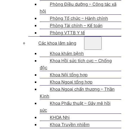
Phòng Điều dưỡng – Công tác xã
hội
Phòng Tổ chức – Hành chính
Phòng Tài chính – Kế toán
Phòng VTTB Y tế
Các khoa lâm sàng
Khoa khám bệnh
Khoa Hồi sức tích cực – Chống
độc
Khoa Nội tổng hợp
Khoa Ngoại tổng hợp
Khoa Ngoại chấn thương – Thần
Kinh
Khoa Phẩu thuật – Gây mê hồi
sức
KHOA Nhi
Khoa Truyền nhiễm