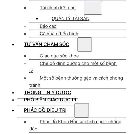
Tài chính kế toán
QUẢN LÝ TÀI SẢN
Báo cáo
Cá nhân điển hình
TƯ VẤN CHĂM SÓC
Giáo dục sức khỏe
Chế độ dinh dưỡng cho một số bệnh
lý
Một số bệnh thường gặp và cách phòng
tránh
THÔNG TIN Y DƯỢC
PHỔ BIẾN GIÁO DỤC PL
PHÁC ĐỒ ĐIỀU TRỊ
Phác đồ Khoa Hồi sức tích cực – chống
độc