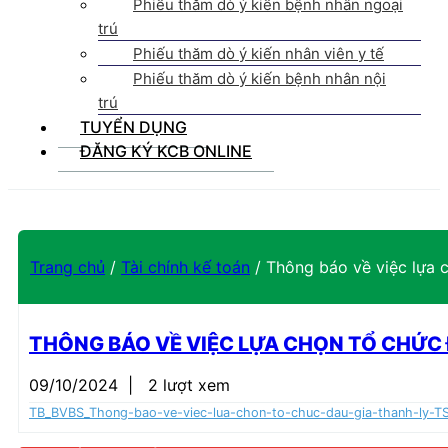
Phiếu thăm dò ý kiến bệnh nhân ngoại
trú
Phiếu thăm dò ý kiến nhân viên y tế
Phiếu thăm dò ý kiến bệnh nhân nội
trú
TUYỂN DỤNG
ĐĂNG KÝ KCB ONLINE
Trang chủ
/
Tài chính kế toán
/
Thông báo về việc lựa 
THÔNG BÁO VỀ VIỆC LỰA CHỌN TỔ CHỨC 
09/10/2024
|
2 lượt xem
TB_BVBS_Thong-bao-ve-viec-lua-chon-to-chuc-dau-gia-thanh-ly-