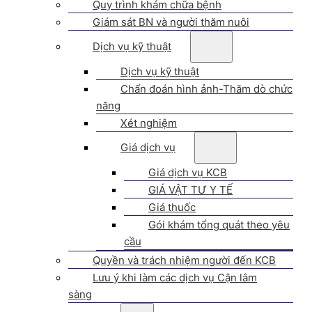
Quy trình khám chữa bệnh
Giám sát BN và người thăm nuôi
Dịch vụ kỹ thuật
Dịch vụ kỹ thuật
Chẩn đoán hình ảnh-Thăm dò chức
năng
Xét nghiệm
Giá dịch vụ
Giá dịch vụ KCB
GIÁ VẬT TƯ Y TẾ
Giá thuốc
Gói khám tổng quát theo yêu
cầu
Quyền và trách nhiệm người đến KCB
Lưu ý khi làm các dịch vụ Cận lâm
sàng