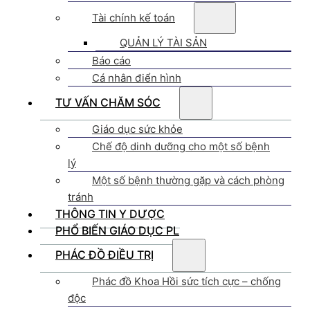
Tài chính kế toán
QUẢN LÝ TÀI SẢN
Báo cáo
Cá nhân điển hình
TƯ VẤN CHĂM SÓC
Giáo dục sức khỏe
Chế độ dinh dưỡng cho một số bệnh
lý
Một số bệnh thường gặp và cách phòng
tránh
THÔNG TIN Y DƯỢC
PHỔ BIẾN GIÁO DỤC PL
PHÁC ĐỒ ĐIỀU TRỊ
Phác đồ Khoa Hồi sức tích cực – chống
độc