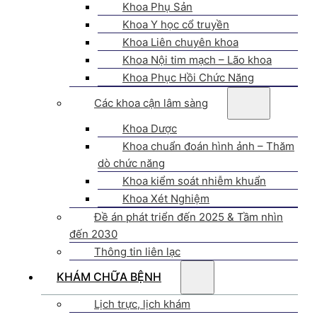
Khoa Phụ Sản
Khoa Y học cổ truyền
Khoa Liên chuyên khoa
Khoa Nội tim mạch – Lão khoa
Khoa Phục Hồi Chức Năng
Các khoa cận lâm sàng
Khoa Dược
Khoa chuẩn đoán hình ảnh – Thăm
dò chức năng
Khoa kiểm soát nhiễm khuẩn
Khoa Xét Nghiệm
Đề án phát triển đến 2025 & Tầm nhìn
đến 2030
Thông tin liên lạc
KHÁM CHỮA BỆNH
Lịch trực, lịch khám