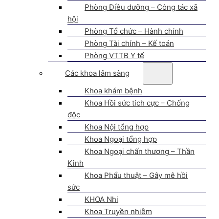
Phòng Điều dưỡng – Công tác xã
hội
Phòng Tổ chức – Hành chính
Phòng Tài chính – Kế toán
Phòng VTTB Y tế
Các khoa lâm sàng
Khoa khám bệnh
Khoa Hồi sức tích cực – Chống
độc
Khoa Nội tổng hợp
Khoa Ngoại tổng hợp
Khoa Ngoại chấn thương – Thần
Kinh
Khoa Phẩu thuật – Gây mê hồi
sức
KHOA Nhi
Khoa Truyền nhiễm