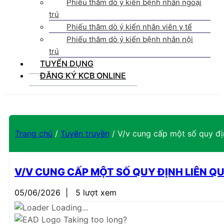
Phiếu thăm dò ý kiến bệnh nhân ngoại
trú
Phiếu thăm dò ý kiến nhân viên y tế
Phiếu thăm dò ý kiến bệnh nhân nội
trú
TUYỂN DỤNG
ĐĂNG KÝ KCB ONLINE
Trang chủ
/
Tuyên truyền
/
V/v cung cấp một số quy đị
V/V CUNG CẤP MỘT SỐ QUY ĐỊNH LIÊN Q
05/06/2026
|
5 lượt xem
Loading...
Taking too long?