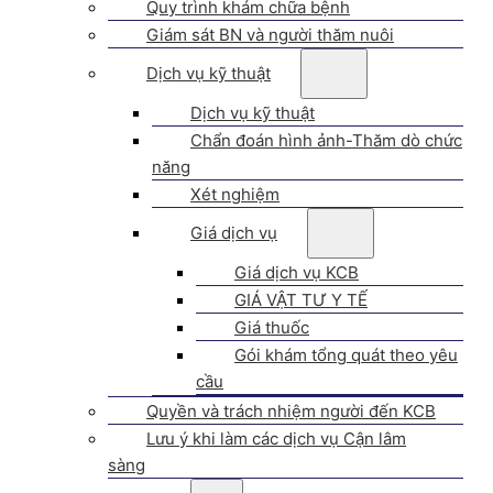
Quy trình khám chữa bệnh
Giám sát BN và người thăm nuôi
Dịch vụ kỹ thuật
Dịch vụ kỹ thuật
Chẩn đoán hình ảnh-Thăm dò chức
năng
Xét nghiệm
Giá dịch vụ
Giá dịch vụ KCB
GIÁ VẬT TƯ Y TẾ
Giá thuốc
Gói khám tổng quát theo yêu
cầu
Quyền và trách nhiệm người đến KCB
Lưu ý khi làm các dịch vụ Cận lâm
sàng