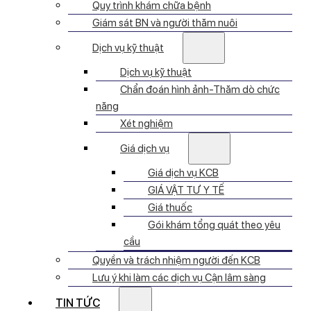
Quy trình khám chữa bệnh
Giám sát BN và người thăm nuôi
Dịch vụ kỹ thuật
Dịch vụ kỹ thuật
Chẩn đoán hình ảnh-Thăm dò chức
năng
Xét nghiệm
Giá dịch vụ
Giá dịch vụ KCB
GIÁ VẬT TƯ Y TẾ
Giá thuốc
Gói khám tổng quát theo yêu
cầu
Quyền và trách nhiệm người đến KCB
Lưu ý khi làm các dịch vụ Cận lâm sàng
TIN TỨC