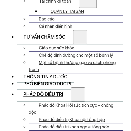
Tài chính kế toán
QUẢN LÝ TÀI SẢN
Báo cáo
Cá nhân điển hình
TƯ VẤN CHĂM SÓC
Giáo dục sức khỏe
Chế độ dinh dưỡng cho một số bệnh lý
Một số bệnh thường gặp và cách phòng
tránh
THÔNG TIN Y DƯỢC
PHỔ BIẾN GIÁO DỤC PL
PHÁC ĐỒ ĐIỀU TRỊ
Phác đồ Khoa Hồi sức tích cực – chống
độc
Phác đồ điều trị Khoa nội tổng hợp
Phác đồ điều trị khoa ngoại tổng hợp