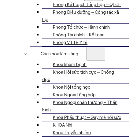
Phòng Kế hoạch tổng hợp – QLCL
Phòng Điều dưỡng – Công tác xã
hội
Phòng Tổ chức – Hành chính
Phòng Tài chính – Kế toán
Phòng VTTB Y tế
Các khoa lâm sàng
Khoa khám bệnh
Khoa Hồi sức tích cực – Chống
độc
Khoa Nội tổng hợp
Khoa Ngoại tổng hợp
Khoa Ngoại chấn thương – Thần
Kinh
Khoa Phẩu thuật – Gây mê hồi sức
KHOA Nhi
Khoa Truyền nhiễm