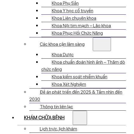
Khoa Phụ Sản
Khoa Y học cổ truyền
Khoa Liên chuyên khoa
Khoa Nội tim mạch – Lão khoa
Khoa Phục Hồi Chức Năng
Các khoa cận lâm sàng
Khoa Dược
Khoa chuẩn đoán hình ảnh – Thăm dò
chức năng
Khoa kiểm soát nhiễm khuẩn
Khoa Xét Nghiệm
Đề án phát triển đến 2025 & Tầm nhìn đến
2030
Thông tin liên lạc
KHÁM CHỮA BỆNH
Lịch trực, lịch khám