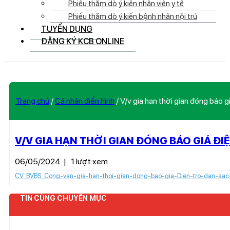
Phiếu thăm dò ý kiến nhân viên y tế
Phiếu thăm dò ý kiến bệnh nhân nội trú
TUYỂN DỤNG
ĐĂNG KÝ KCB ONLINE
Trang chủ
/
Cá nhân điển hình
/
V/v gia hạn thời gian đóng báo
V/V GIA HẠN THỜI GIAN ĐÓNG BÁO GIÁ Đ
06/05/2024
|
1 lượt xem
CV_BVBS_Cong-van-gia-han-thoi-gian-dong-bao-gia-Dien-tro-dan-sac
TIN CÙNG CHUYÊN MỤC