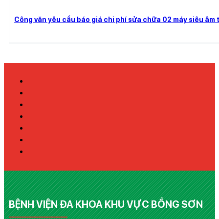
Công văn yêu cầu báo giá chi phí sửa chữa 02 máy siêu âm t
BỆNH VIỆN ĐA KHOA KHU VỰC BỒNG SƠN