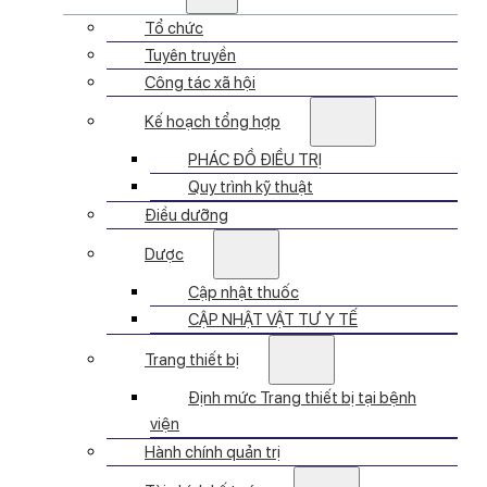
Tổ chức
Tuyên truyền
Công tác xã hội
Kế hoạch tổng hợp
PHÁC ĐỒ ĐIỀU TRỊ
Quy trình kỹ thuật
Điều dưỡng
Dược
Cập nhật thuốc
CẬP NHẬT VẬT TƯ Y TẾ
Trang thiết bị
Định mức Trang thiết bị tại bệnh
viện
Hành chính quản trị