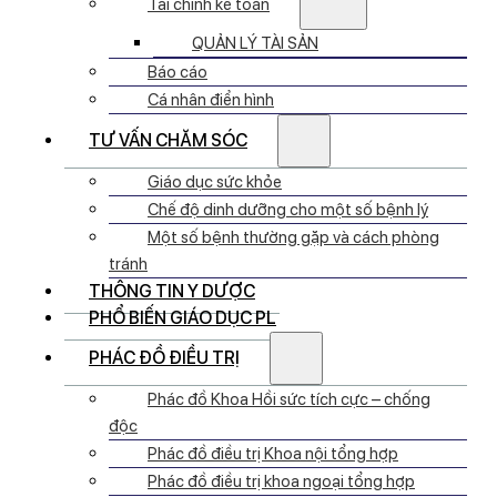
Tài chính kế toán
QUẢN LÝ TÀI SẢN
Báo cáo
Cá nhân điển hình
TƯ VẤN CHĂM SÓC
Giáo dục sức khỏe
Chế độ dinh dưỡng cho một số bệnh lý
Một số bệnh thường gặp và cách phòng
tránh
THÔNG TIN Y DƯỢC
PHỔ BIẾN GIÁO DỤC PL
PHÁC ĐỒ ĐIỀU TRỊ
Phác đồ Khoa Hồi sức tích cực – chống
độc
Phác đồ điều trị Khoa nội tổng hợp
Phác đồ điều trị khoa ngoại tổng hợp