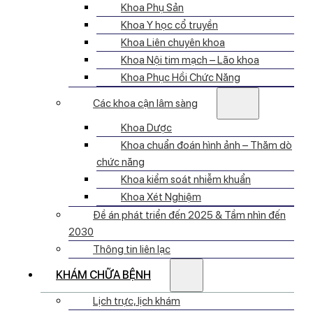
Khoa Phụ Sản
Khoa Y học cổ truyền
Khoa Liên chuyên khoa
Khoa Nội tim mạch – Lão khoa
Khoa Phục Hồi Chức Năng
Các khoa cận lâm sàng
Khoa Dược
Khoa chuẩn đoán hình ảnh – Thăm dò
chức năng
Khoa kiểm soát nhiễm khuẩn
Khoa Xét Nghiệm
Đề án phát triển đến 2025 & Tầm nhìn đến
2030
Thông tin liên lạc
KHÁM CHỮA BỆNH
Lịch trực, lịch khám