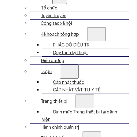
Tổ chức
Tuyên truyền
Công tác xã hội
Kế hoạch tổng hợp
PHÁC ĐỒ ĐIỀU TRỊ
Quy trình kỹ thuật
Điều dưỡng
Dược
Cập nhật thuốc
CẬP NHẬT VẬT TƯ Y TẾ
Trang thiết bị
Định mức Trang thiết bị tại bệnh
viện
Hành chính quản trị