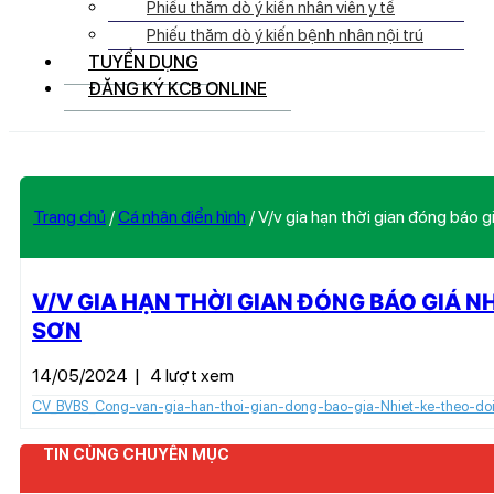
Phiếu thăm dò ý kiến nhân viên y tế
Phiếu thăm dò ý kiến bệnh nhân nội trú
TUYỂN DỤNG
ĐĂNG KÝ KCB ONLINE
Trang chủ
/
Cá nhân điển hình
/
V/v gia hạn thời gian đóng báo g
V/V GIA HẠN THỜI GIAN ĐÓNG BÁO GIÁ NH
SƠN
14/05/2024
|
4 lượt xem
CV_BVBS_Cong-van-gia-han-thoi-gian-dong-bao-gia-Nhiet-ke-theo-doi-
TIN CÙNG CHUYÊN MỤC