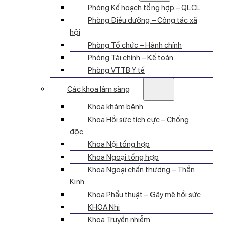
Phòng Kế hoạch tổng hợp – QLCL
Phòng Điều dưỡng – Công tác xã
hội
Phòng Tổ chức – Hành chính
Phòng Tài chính – Kế toán
Phòng VTTB Y tế
Các khoa lâm sàng
Khoa khám bệnh
Khoa Hồi sức tích cực – Chống
độc
Khoa Nội tổng hợp
Khoa Ngoại tổng hợp
Khoa Ngoại chấn thương – Thần
Kinh
Khoa Phẩu thuật – Gây mê hồi sức
KHOA Nhi
Khoa Truyền nhiễm