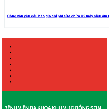
Công văn yêu cầu báo giá chi phí sửa chữa 02 máy siêu âm t
BỆNH VIỆN ĐA KHOA KHU VỰC BỒNG SƠN