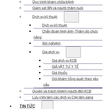
Quy trình khám chữa bệnh
Giám sát BN và người thăm nuôi
Dịch vụ kỹ thuật
Dịch vụ kỹ thuật
Chẩn đoán hình ảnh-Thăm dò chức
năng
Xét nghiệm
Giá dịch vụ
Giá dịch vụ KCB
GIÁ VẬT TƯ Y TẾ
Giá thuốc
Gói khám tổng quát theo yêu
cầu
Quyền và trách nhiệm người đến KCB
Lưu ý khi làm các dịch vụ Cận lâm sàng
TIN TỨC