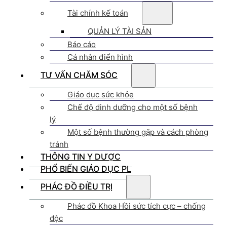
Tài chính kế toán
QUẢN LÝ TÀI SẢN
Báo cáo
Cá nhân điển hình
TƯ VẤN CHĂM SÓC
Giáo dục sức khỏe
Chế độ dinh dưỡng cho một số bệnh
lý
Một số bệnh thường gặp và cách phòng
tránh
THÔNG TIN Y DƯỢC
PHỔ BIẾN GIÁO DỤC PL
PHÁC ĐỒ ĐIỀU TRỊ
Phác đồ Khoa Hồi sức tích cực – chống
độc