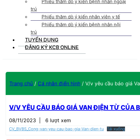
Phiếu thăm dò ý kiến bệnh nhân ngoại
trú
Phiếu thăm dò ý kiến nhân viên y tế
Phiếu thăm dò ý kiến bệnh nhân nội
trú
TUYỂN DỤNG
ĐĂNG KÝ KCB ONLINE
Trang chủ
/
Cá nhân điển hình
/
V/v yêu cầu báo giá V
V/V YÊU CẦU BÁO GIÁ VAN ĐIỆN TỪ CỦA
08/11/2023
|
6 lượt xem
CV_BVBS_Cong-van-yeu-cau-bao-gia-Van-dien-tu
Tải xuống