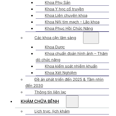
Khoa Phụ Sản
Khoa Y học cổ truyền
Khoa Liên chuyên khoa
Khoa Nội tim mạch – Lão khoa
Khoa Phục Hồi Chức Năng
Các khoa cận lâm sàng
Khoa Dược
Khoa chuẩn đoán hình ảnh – Thăm
dò chức năng
Khoa kiểm soát nhiễm khuẩn
Khoa Xét Nghiệm
Đề án phát triển đến 2025 & Tầm nhìn
đến 2030
Thông tin liên lạc
KHÁM CHỮA BỆNH
Lịch trực, lịch khám