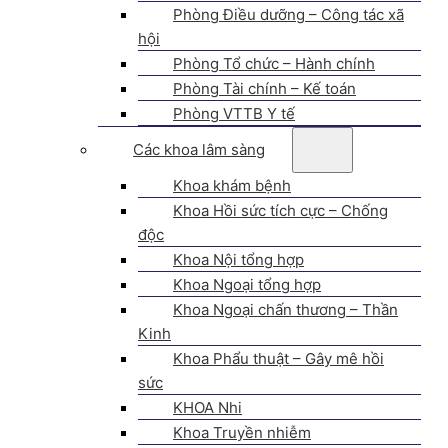
Phòng Điều dưỡng – Công tác xã
hội
Phòng Tổ chức – Hành chính
Phòng Tài chính – Kế toán
Phòng VTTB Y tế
Các khoa lâm sàng
Khoa khám bệnh
Khoa Hồi sức tích cực – Chống
độc
Khoa Nội tổng hợp
Khoa Ngoại tổng hợp
Khoa Ngoại chấn thương – Thần
Kinh
Khoa Phẩu thuật – Gây mê hồi
sức
KHOA Nhi
Khoa Truyền nhiễm