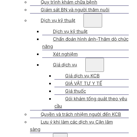
Quy trình khám chữa bệnh
Giám sát BN và người thăm nuôi
Dịch vụ kỹ thuật
Dịch vụ kỹ thuật
Chẩn đoán hình ảnh-Thăm dò chức
năng
Xét nghiệm
Giá dịch vụ
Giá dịch vụ KCB
GIÁ VẬT TƯ Y TẾ
Giá thuốc
Gói khám tổng quát theo yêu
cầu
Quyền và trách nhiệm người đến KCB
Lưu ý khi làm các dịch vụ Cận lâm
sàng