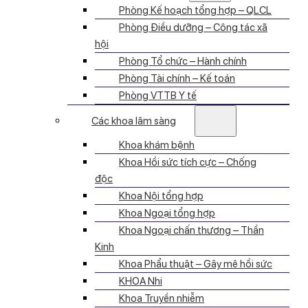
Phòng Kế hoạch tổng hợp – QLCL
Phòng Điều dưỡng – Công tác xã
hội
Phòng Tổ chức – Hành chính
Phòng Tài chính – Kế toán
Phòng VTTB Y tế
Các khoa lâm sàng
Khoa khám bệnh
Khoa Hồi sức tích cực – Chống
độc
Khoa Nội tổng hợp
Khoa Ngoại tổng hợp
Khoa Ngoại chấn thương – Thần
Kinh
Khoa Phẩu thuật – Gây mê hồi sức
KHOA Nhi
Khoa Truyền nhiễm