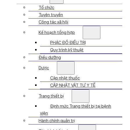
Tổ chức
Tuyên truyền
Công tác xã hội
Kế hoạch tổng hợp
PHÁC ĐỒ ĐIỀU TRỊ
Quy trình kỹ thuật
Điều dưỡng
Dược
Cập nhật thuốc
CẬP NHẬT VẬT TƯ Y TẾ
Trang thiết bị
Định mức Trang thiết bị tại bệnh
viện
Hành chính quản trị