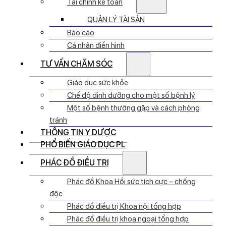
Tài chính kế toán
QUẢN LÝ TÀI SẢN
Báo cáo
Cá nhân điển hình
TƯ VẤN CHĂM SÓC
Giáo dục sức khỏe
Chế độ dinh dưỡng cho một số bệnh lý
Một số bệnh thường gặp và cách phòng
tránh
THÔNG TIN Y DƯỢC
PHỔ BIẾN GIÁO DỤC PL
PHÁC ĐỒ ĐIỀU TRỊ
Phác đồ Khoa Hồi sức tích cực – chống
độc
Phác đồ điều trị Khoa nội tổng hợp
Phác đồ điều trị khoa ngoại tổng hợp