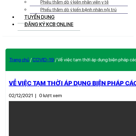
Phiếu thăm dò ý kiến nhân viên y tế
Phiếu thăm dò ý kiến bệnh nhân nội trú
TUYỂN DỤNG
ĐĂNG KÝ KCB ONLINE
Trang chủ
/
COVID-19
/
Về việc tạm thời áp dụng biện pháp cá
VỀ VIỆC TẠM THỜI ÁP DỤNG BIỆN PHÁP CÁ
02/12/2021
|
0 lượt xem