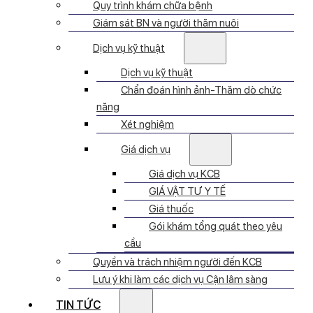
Quy trình khám chữa bệnh
Giám sát BN và người thăm nuôi
Dịch vụ kỹ thuật
Dịch vụ kỹ thuật
Chẩn đoán hình ảnh-Thăm dò chức
năng
Xét nghiệm
Giá dịch vụ
Giá dịch vụ KCB
GIÁ VẬT TƯ Y TẾ
Giá thuốc
Gói khám tổng quát theo yêu
cầu
Quyền và trách nhiệm người đến KCB
Lưu ý khi làm các dịch vụ Cận lâm sàng
TIN TỨC