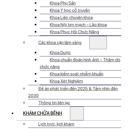
Khoa Phụ Sản
Khoa Y học cổ truyền
Khoa Liên chuyên khoa
Khoa Nội tim mạch – Lão khoa
Khoa Phục Hồi Chức Năng
Các khoa cận lâm sàng
Khoa Dược
Khoa chuẩn đoán hình ảnh – Thăm dò
chức năng
Khoa kiểm soát nhiễm khuẩn
Khoa Xét Nghiệm
Đề án phát triển đến 2025 & Tầm nhìn đến
2030
Thông tin liên lạc
KHÁM CHỮA BỆNH
Lịch trực, lịch khám