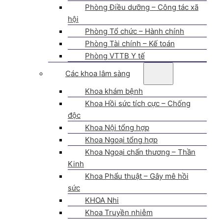
Phòng Điều dưỡng – Công tác xã
hội
Phòng Tổ chức – Hành chính
Phòng Tài chính – Kế toán
Phòng VTTB Y tế
Các khoa lâm sàng
Khoa khám bệnh
Khoa Hồi sức tích cực – Chống
độc
Khoa Nội tổng hợp
Khoa Ngoại tổng hợp
Khoa Ngoại chấn thương – Thần
Kinh
Khoa Phẩu thuật – Gây mê hồi
sức
KHOA Nhi
Khoa Truyền nhiễm