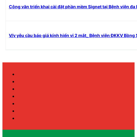
Công văn triển khai cài đặt phần mềm Signet tại Bệnh viện đ
V/v yêu cầu báo giá kính hiển vi 2 mắt_ Bệnh viện ĐKKV Bồng