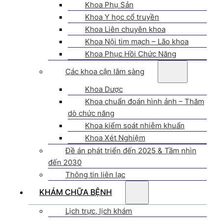
Khoa Phụ Sản
Khoa Y học cổ truyền
Khoa Liên chuyên khoa
Khoa Nội tim mạch – Lão khoa
Khoa Phục Hồi Chức Năng
Các khoa cận lâm sàng
Khoa Dược
Khoa chuẩn đoán hình ảnh – Thăm
dò chức năng
Khoa kiểm soát nhiễm khuẩn
Khoa Xét Nghiệm
Đề án phát triển đến 2025 & Tầm nhìn
đến 2030
Thông tin liên lạc
KHÁM CHỮA BỆNH
Lịch trực, lịch khám