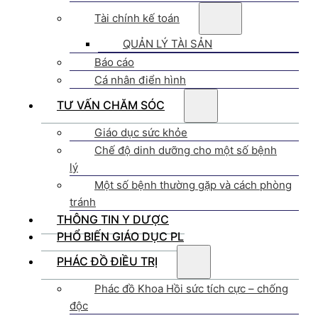
Tài chính kế toán
QUẢN LÝ TÀI SẢN
Báo cáo
Cá nhân điển hình
TƯ VẤN CHĂM SÓC
Giáo dục sức khỏe
Chế độ dinh dưỡng cho một số bệnh
lý
Một số bệnh thường gặp và cách phòng
tránh
THÔNG TIN Y DƯỢC
PHỔ BIẾN GIÁO DỤC PL
PHÁC ĐỒ ĐIỀU TRỊ
Phác đồ Khoa Hồi sức tích cực – chống
độc