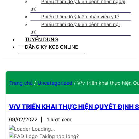
Phiếu thăm dò ý kiến bệnh nhân ngoại
trú
Phiếu thăm dò ý kiến nhân viên y tế
Phiếu thăm dò ý kiến bệnh nhân nội
trú
TUYỂN DỤNG
ĐĂNG KÝ KCB ONLINE
Trang chủ
/
Uncategorized
/
V/v triển khai thực hiện
V/V TRIỂN KHAI THỰC HIỆN QUYẾT ĐỊNH
09/02/2022
|
1 lượt xem
Loading…
Taking too long?