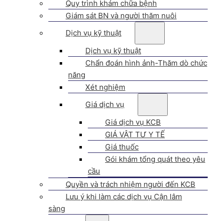
Quy trình khám chữa bệnh
Giám sát BN và người thăm nuôi
Dịch vụ kỹ thuật
Dịch vụ kỹ thuật
Chẩn đoán hình ảnh-Thăm dò chức
năng
Xét nghiệm
Giá dịch vụ
Giá dịch vụ KCB
GIÁ VẬT TƯ Y TẾ
Giá thuốc
Gói khám tổng quát theo yêu
cầu
Quyền và trách nhiệm người đến KCB
Lưu ý khi làm các dịch vụ Cận lâm
sàng